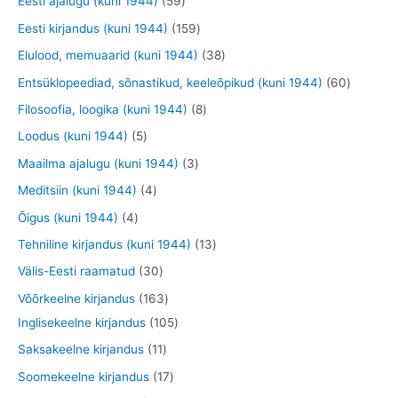
5
2
Eesti ajalugu (kuni 1944)
59
t
d
d
d
o
9
9
1
Eesti kirjandus (kuni 1944)
159
e
e
e
o
t
t
5
3
Elulood, memuaarid (kuni 1944)
38
t
t
t
d
o
o
9
8
6
Entsüklopeediad, sõnastikud, keeleõpikud (kuni 1944)
60
e
o
o
t
t
0
8
Filosoofia, loogika (kuni 1944)
8
t
d
d
o
o
t
t
5
Loodus (kuni 1944)
5
e
e
o
o
o
o
t
3
Maailma ajalugu (kuni 1944)
3
t
t
d
d
o
o
o
t
4
Meditsiin (kuni 1944)
4
e
e
d
d
o
o
t
4
Õigus (kuni 1944)
4
t
t
e
e
d
o
o
t
1
Tehniline kirjandus (kuni 1944)
13
t
t
e
d
o
o
3
3
Välis-Eesti raamatud
30
t
e
d
o
t
0
1
Võõrkeelne kirjandus
163
t
e
d
o
t
6
1
Inglisekeelne kirjandus
105
t
e
o
o
3
0
1
Saksakeelne kirjandus
11
t
d
o
t
5
1
1
Soomekeelne kirjandus
17
e
d
o
t
t