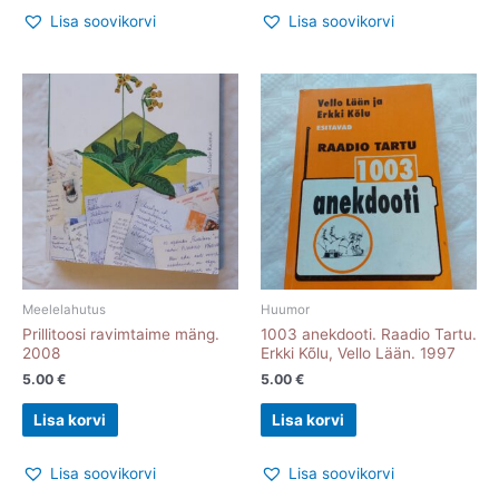
Lisa soovikorvi
Lisa soovikorvi
Meelelahutus
Huumor
Prillitoosi ravimtaime mäng.
1003 anekdooti. Raadio Tartu.
2008
Erkki Kõlu, Vello Lään. 1997
5.00
€
5.00
€
Lisa korvi
Lisa korvi
Lisa soovikorvi
Lisa soovikorvi