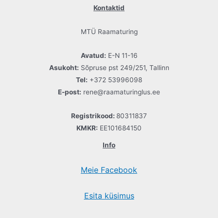
Kontaktid
MTÜ Raamaturing
Avatud:
E-N 11-16
Asukoht:
Sõpruse pst 249/251, Tallinn
Tel:
+372 53996098
E-post:
rene@raamaturinglus.ee
Registrikood:
80311837
KMKR:
EE101684150
Info
Meie Facebook
Esita küsimus