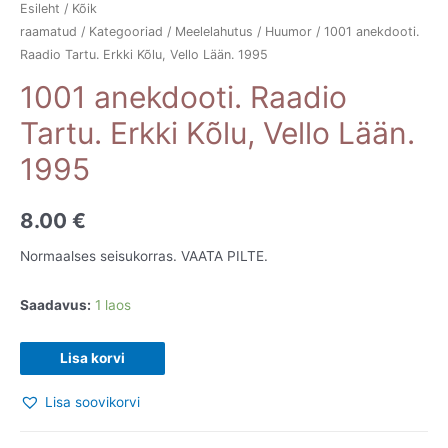
Esileht
/
Kõik
raamatud
/
Kategooriad
/
Meelelahutus
/
Huumor
/ 1001 anekdooti.
Raadio Tartu. Erkki Kõlu, Vello Lään. 1995
1001 anekdooti. Raadio
Tartu. Erkki Kõlu, Vello Lään.
1995
8.00
€
Normaalses seisukorras. VAATA PILTE.
Saadavus:
1 laos
1001
Lisa korvi
anekdooti.
Lisa soovikorvi
Raadio
Tartu.