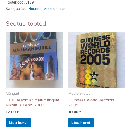
Erkki
Tootekood:
E139
Kategooriad:
Huumor
,
Meelelahutus
Kõlu,
Vello
Seotud tooted
Lään.
1995
kogus
Mängud
Meelelahutus
1000 teadmist mälumängule.
Guinness World Records
Nikolaus Lenz. 2003
2005.
12.00
€
10.00
€
Lisa korvi
Lisa korvi