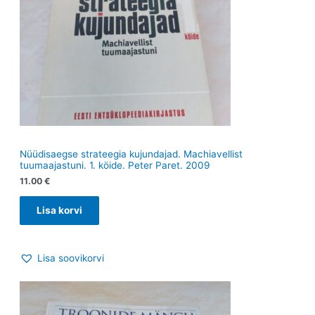
Nüüdisaegse strateegia kujundajad. Machiavellist
tuumaajastuni. 1. köide. Peter Paret. 2009
11.00
€
Lisa korvi
Lisa soovikorvi