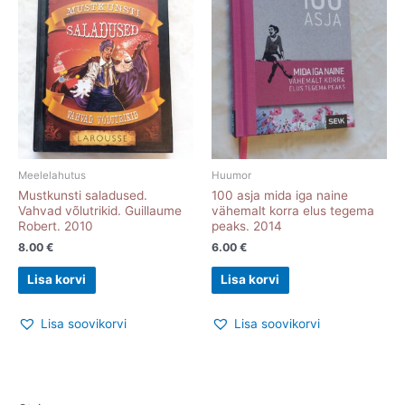
Meelelahutus
Huumor
Mustkunsti saladused.
100 asja mida iga naine
Vahvad võlutrikid. Guillaume
vähemalt korra elus tegema
Robert. 2010
peaks. 2014
8.00
€
6.00
€
Lisa korvi
Lisa korvi
Lisa soovikorvi
Lisa soovikorvi