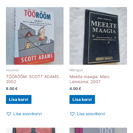
Huumor
Mängud
TÖÖRÕÕM. SCOTT ADAMS.
Meelte maagia. Marc
2002
Lemezma. 2007
8.00
€
4.00
€
Lisa korvi
Lisa korvi
Lisa soovikorvi
Lisa soovikorvi