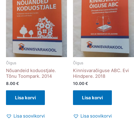
Õigus
Õigus
Nõuandeid koduostjale.
Kinnisvaraõiguse ABC. Evi
Tõnu Toompark. 2014
Hindpere. 2018
8.00
€
10.00
€
Lisa korvi
Lisa korvi
Lisa soovikorvi
Lisa soovikorvi