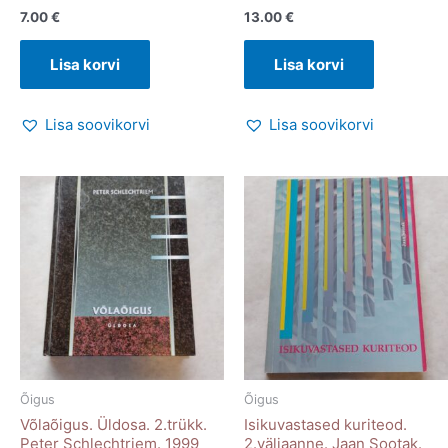
7.00
€
13.00
€
Lisa korvi
Lisa korvi
Lisa soovikorvi
Lisa soovikorvi
Õigus
Õigus
Võlaõigus. Üldosa. 2.trükk.
Isikuvastased kuriteod.
Peter Schlechtriem. 1999
2.väljaanne. Jaan Sootak.