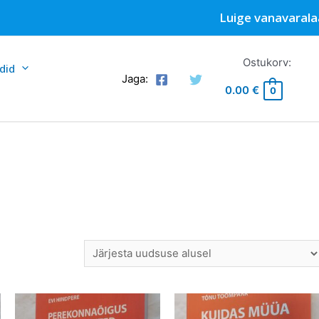
Luige vanavarala
Ostukorv:
did
Jaga:
0.00
€
0