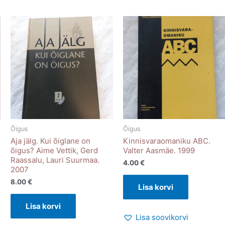
Õigus
Õigus
Aja jälg. Kui õiglane on
Kinnisvaraomaniku ABC.
õigus? Aime Vettik, Gerd
Valter Aasmäe. 1999
Raassalu, Lauri Suurmaa.
4.00
€
2007
8.00
€
Lisa korvi
Lisa korvi
Lisa soovikorvi