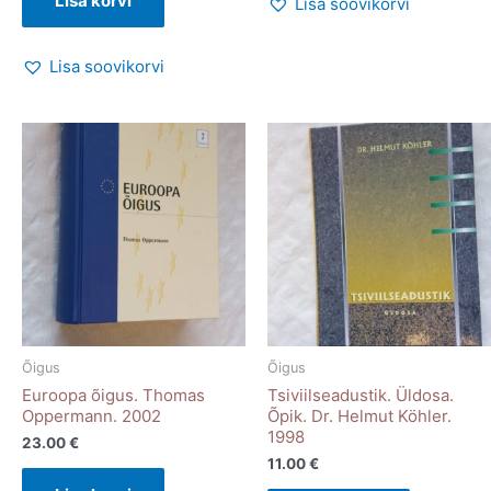
Lisa korvi
Lisa soovikorvi
Lisa soovikorvi
Õigus
Õigus
Euroopa õigus. Thomas
Tsiviilseadustik. Üldosa.
Oppermann. 2002
Õpik. Dr. Helmut Köhler.
1998
23.00
€
11.00
€