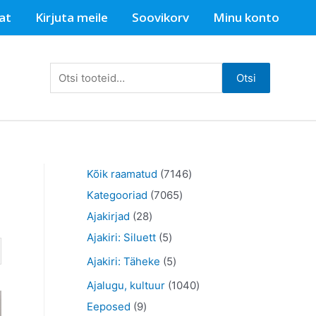
at
Kirjuta meile
Soovikorv
Minu konto
Otsi:
Otsi
7
Kõik raamatud
7146
7
1
Kategooriad
7065
2
0
4
Ajakirjad
28
8
5
6
6
Ajakiri: Siluett
5
t
t
5
t
5
Ajakiri: Täheke
5
o
o
t
o
t
1
Ajalugu, kultuur
1040
o
o
o
o
o
9
0
Eeposed
9