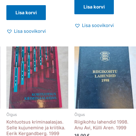
Lisa korvi
Lisa korvi
Lisa soovikorvi
Lisa soovikorvi
Õigus
Õigus
Kohtuotsus kriminaalasjas.
Riigikohtu lahendid 1998.
Selle kujunemine ja kriitika.
Anu Avi, Külli Aren. 1999
Eerik Kergandberg. 1999
16.00
€