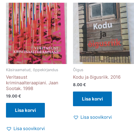
Käsiraamatud, õppekirjandus
Õigus
Veritasust
Kodu ja õigusriik. 2016
kriminaalteraapiani. Jaan
8.00
€
Sootak. 1998
19.00
€
Lisa korvi
Lisa korvi
Lisa soovikorvi
Lisa soovikorvi