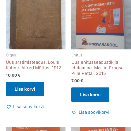
Õigus
Ehitus
Uus arstimisteadus. Louis
Uus ehitusseadustik ja
Kuhne. Alfred Mõttus. 1912
ehitamine. Martin Proosa,
Pille Pettai. 2015
10.00
€
7.00
€
Lisa korvi
Lisa korvi
Lisa soovikorvi
Lisa soovikorvi