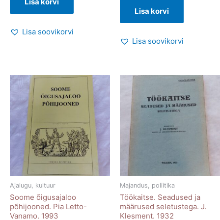
Lisa korvi
Lisa korvi
Lisa soovikorvi
Lisa soovikorvi
Ajalugu, kultuur
Majandus, poliitika
Soome õigusajaloo
Töökaitse. Seadused ja
põhijooned. Pia Letto-
määrused seletustega. J.
Vanamo. 1993
Klesment. 1932