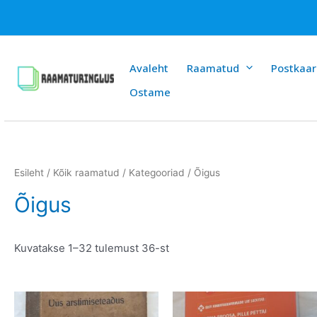
Skip
to
content
Avaleht
Raamatud
Postkaar
Ostame
Esileht
/
Kõik raamatud
/
Kategooriad
/ Õigus
Õigus
Sorditud
Kuvatakse 1–32 tulemust 36-st
uusimate
järgi