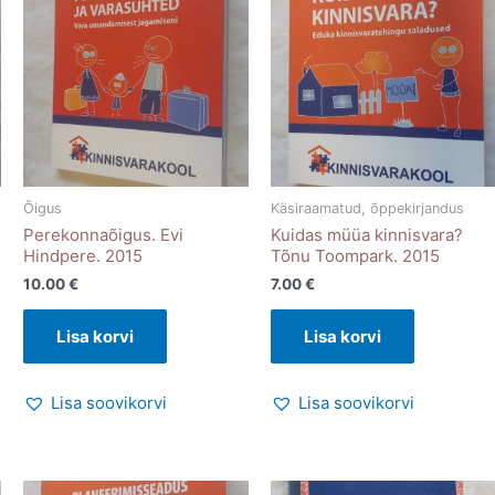
Õigus
Käsiraamatud, õppekirjandus
Perekonnaõigus. Evi
Kuidas müüa kinnisvara?
Hindpere. 2015
Tõnu Toompark. 2015
10.00
€
7.00
€
Lisa korvi
Lisa korvi
Lisa soovikorvi
Lisa soovikorvi