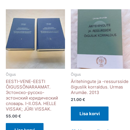
Õigus
Õigus
EESTI-VENE-EESTI
Äritehingute ja -ressursside
ÕIGUSSÕNARAAMAT.
õiguslik korraldus. Urmas
Эстонско-русско-
Arumäe. 2013
эстонский юридический
21.00
€
словарь. I-II.OSA. HELLE
VISSAK; JÜRI VISSAK.
Lisa korvi
55.00
€