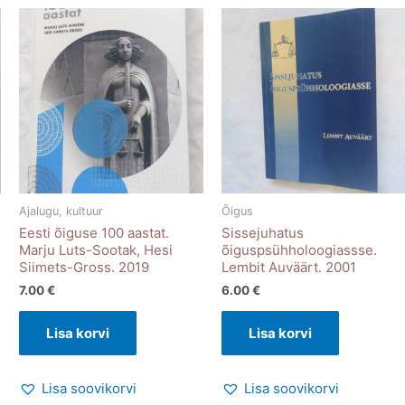
Ajalugu, kultuur
Õigus
Eesti õiguse 100 aastat.
Sissejuhatus
Marju Luts-Sootak, Hesi
õiguspsühholoogiassse.
Siimets-Gross. 2019
Lembit Auväärt. 2001
7.00
€
6.00
€
Lisa korvi
Lisa korvi
Lisa soovikorvi
Lisa soovikorvi