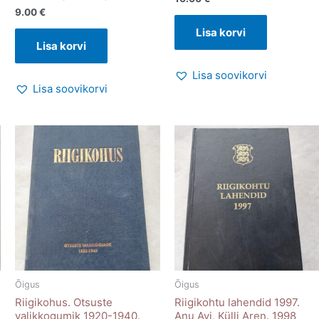
9.00
€
Lisa korvi
Lisa korvi
Lisa soovikorvi
Lisa soovikorvi
Õigus
Õigus
Riigikohus. Otsuste
Riigikohtu lahendid 1997.
valikkogumik 1920-1940.
Anu Avi, Külli Aren. 1998