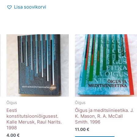
Lisa soovikorvi
Õigus
Õigus
Eesti
Õigus ja meditsiinieetika. J.
konstitutsiooniõigusest.
K. Mason, R. A. McCall
Kalle Merusk, Raul Narits.
Smith. 1996
1998
11.00
€
4.00
€