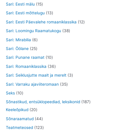
o
t
5
8
1
Sari: Eesti mälu
15
t
e
d
o
t
t
5
1
Sari: Eesti mõttelugu
13
t
e
o
o
o
t
3
1
Sari: Eesti Päevalehe romaaniklassika
12
t
d
o
o
o
t
2
3
Sari: Loomingu Raamatukogu
38
e
d
d
o
o
t
8
6
Sari: Mirabilia
6
t
e
e
d
o
o
t
t
2
Sari: Öölane
25
t
t
e
d
o
o
o
5
1
Sari: Punane raamat
10
t
e
d
o
o
t
0
3
Sari: Romaaniklassika
36
t
e
d
d
o
t
6
3
Sari: Seiklusjutte maalt ja merelt
3
t
e
e
o
o
t
t
3
Sari: Varraku ajaviiteromaan
35
t
t
d
o
o
o
5
1
Seks
10
e
d
o
o
t
0
1
Sõnastikud, entsüklopeediad, leksikonid
187
t
e
d
d
o
t
2
8
Keeleõpikud
20
t
e
e
o
o
0
7
4
Sõnaraamatud
44
t
t
d
o
t
t
4
1
Teatmeteosed
123