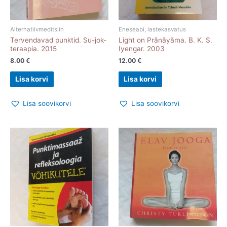
Alternatiivmeditsiin
Eneseabi, lastekasvatus
Tervendavad punktid. Su-jok-
Light on Prãnãyãma. B. K. S.
teraapia. 2015
Iyengar. 2003
8.00
€
12.00
€
Lisa korvi
Lisa korvi
Lisa soovikorvi
Lisa soovikorvi