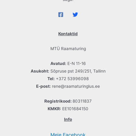
t
e
t
e
t
t
Kontaktid
MTÜ Raamaturing
Avatud:
E-N 11-16
Asukoht:
Sõpruse pst 249/251, Tallinn
Tel:
+372 53996098
E-post:
rene@raamaturinglus.ee
Registrikood:
80311837
KMKR:
EE101684150
Info
Meie Facebook