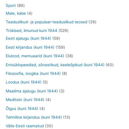
e
d
o
o
t
2
8
Sport
89
t
e
o
o
o
3
9
4
Male, kabe
4
t
d
d
o
t
t
t
3
Teaduslikud- ja populaar-teaduslikud teosed
39
e
e
d
o
o
o
9
5
Trükised, ilmunud kuni 1944
529
t
t
e
o
o
o
t
5
2
Eesti ajalugu (kuni 1944)
59
t
d
d
d
o
9
9
1
Eesti kirjandus (kuni 1944)
159
e
e
e
o
t
t
5
3
Elulood, memuaarid (kuni 1944)
38
t
t
t
d
o
o
9
8
6
Entsüklopeediad, sõnastikud, keeleõpikud (kuni 1944)
60
e
o
o
t
t
0
8
Filosoofia, loogika (kuni 1944)
8
t
d
d
o
o
t
t
5
Loodus (kuni 1944)
5
e
e
o
o
o
o
t
3
Maailma ajalugu (kuni 1944)
3
t
t
d
d
o
o
o
t
4
Meditsiin (kuni 1944)
4
e
e
d
d
o
o
t
4
Õigus (kuni 1944)
4
t
t
e
e
d
o
o
t
1
Tehniline kirjandus (kuni 1944)
13
t
t
e
d
o
o
3
3
Välis-Eesti raamatud
30
t