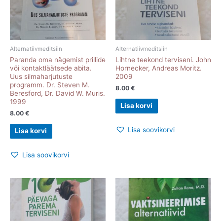
Alternatiivmeditsiin
Alternatiivmeditsiin
Paranda oma nägemist prillide
Lihtne teekond terviseni. John
või kontaktläätsede abita.
Hornecker, Andreas Moritz.
Uus silmaharjutuste
2009
programm. Dr. Steven M.
8.00
€
Beresford, Dr. David W. Muris.
1999
Lisa korvi
8.00
€
Lisa soovikorvi
Lisa korvi
Lisa soovikorvi