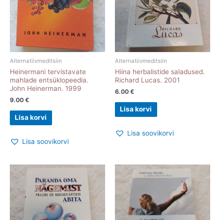
Alternatiivmeditsiin
Alternatiivmeditsiin
Heinermani tervistavate
Hiina herbalistide saladused.
mahlade entsüklopeedia.
Richard Lucas. 2001
John Heinerman. 1999
6.00
€
9.00
€
Lisa korvi
Lisa korvi
Lisa soovikorvi
Lisa soovikorvi