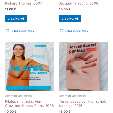
Richard Thomas. 2007
Jacqueline Young. 2008
11.00
€
10.00
€
Lisa korvi
Lisa korvi
Lisa soovikorvi
Lisa soovikorvi
Alternatiivmeditsiin
Alternatiivmeditsiin
Pilates sinu jaoks. Ann
Tervendavad punktid. Su-jok
Crowther, Helena Petre. 2008
teraapia. 2015
10.00
€
16.00
€