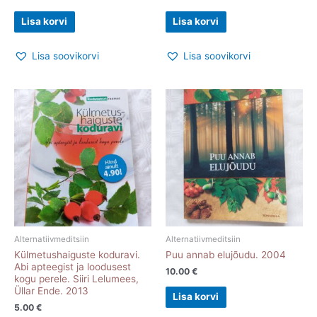
Lisa korvi
Lisa korvi
Lisa soovikorvi
Lisa soovikorvi
Alternatiivmeditsiin
Alternatiivmeditsiin
Külmetushaiguste koduravi.
Puu annab elujõudu. 2004
Abi apteegist ja loodusest
10.00
€
kogu perele. Siiri Lelumees,
Üllar Ende. 2013
Lisa korvi
5.00
€