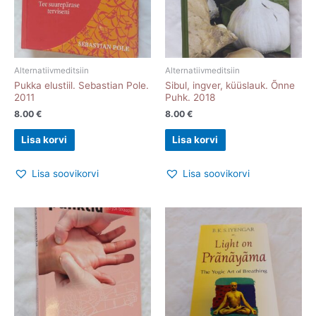
Alternatiivmeditsiin
Alternatiivmeditsiin
Pukka elustiil. Sebastian Pole.
Sibul, ingver, küüslauk. Õnne
2011
Puhk. 2018
8.00
€
8.00
€
Lisa korvi
Lisa korvi
Lisa soovikorvi
Lisa soovikorvi