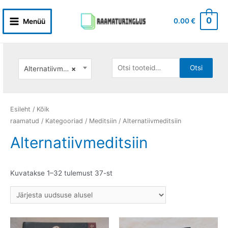
Skip
to
0
0.00
€
Menüü
Main
content
Menu
Otsi:
Otsi
Alternatiivmeditsiin
×
Esileht
/
Kõik
raamatud
/
Kategooriad
/
Meditsiin
/ Alternatiivmeditsiin
Alternatiivmeditsiin
Sorditud
Kuvatakse 1–32 tulemust 37-st
uusimate
järgi