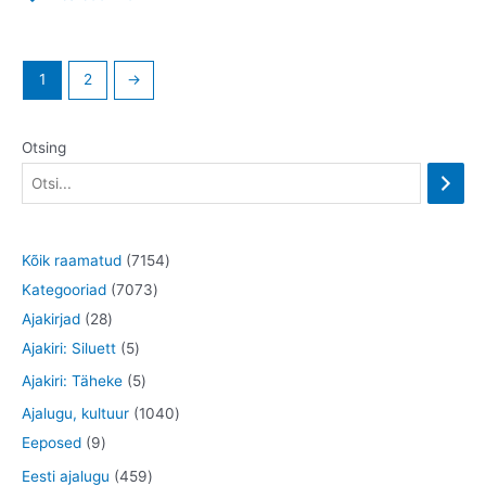
1
2
→
Otsing
7
Kõik raamatud
7154
7
1
Kategooriad
7073
2
0
5
Ajakirjad
28
8
5
7
4
Ajakiri: Siluett
5
t
t
3
t
5
Ajakiri: Täheke
5
o
o
t
o
t
1
Ajalugu, kultuur
1040
o
o
o
o
o
9
0
Eeposed
9
d
d
o
d
o
t
4
4
Eesti ajalugu
459