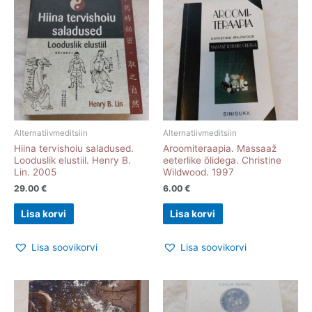
Alternatiivmeditsiin
Alternatiivmeditsiin
Hiina tervishoiu saladused.
Aroomiteraapia. Massaaž
Looduslik elustiil. Henry B.
eeterlike õlidega. Christine
Lin. 2005
Wildwood. 1997
29.00
€
6.00
€
Lisa korvi
Lisa korvi
Lisa soovikorvi
Lisa soovikorvi