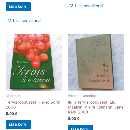
Lisa soovikorvi
Lisa korvi
Lisa soovikorvi
Meditsiin
Alternatiivmeditsiin
Tervis loodusest. Heino Sõrm.
Ilu ja tervis loodusest. Elo
2006
Maalinn; Klaire Kolmann; Jane
Käsi. 2008
5.00
€
6.00
€
Lisa korvi
Lisa korvi