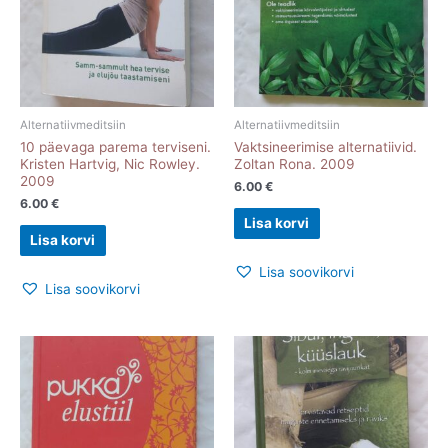
Alternatiivmeditsiin
Alternatiivmeditsiin
10 päevaga parema terviseni.
Vaktsineerimise alternatiivid.
Kristen Hartvig, Nic Rowley.
Zoltan Rona. 2009
2009
6.00
€
6.00
€
Lisa korvi
Lisa korvi
Lisa soovikorvi
Lisa soovikorvi