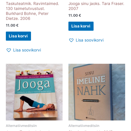
Taskuteatmik. Ravimtaimed.
Jooga sinu jaoks. Tara Fraser.
130 taimetutvustust.
2007
Burkhard Bohne, Peter
11.00
€
Dietze. 2006
11.00
€
Lisa korvi
Lisa korvi
Lisa soovikorvi
Lisa soovikorvi
Alternatiivmeditsiin
Alternatiivmeditsiin