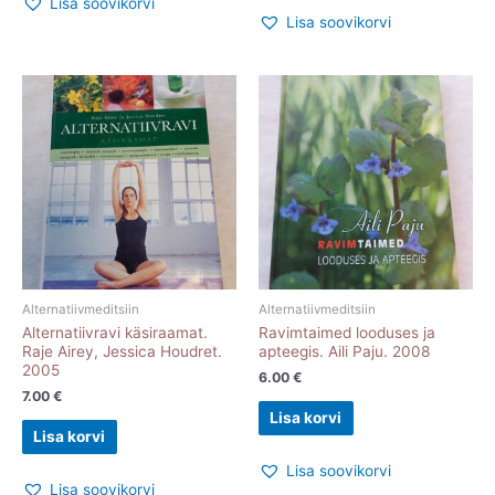
Lisa soovikorvi
Lisa soovikorvi
Alternatiivmeditsiin
Alternatiivmeditsiin
Alternatiivravi käsiraamat.
Ravimtaimed looduses ja
Raje Airey, Jessica Houdret.
apteegis. Aili Paju. 2008
2005
6.00
€
7.00
€
Lisa korvi
Lisa korvi
Lisa soovikorvi
Lisa soovikorvi