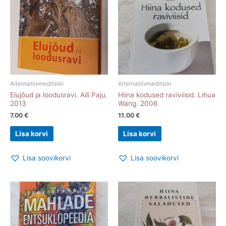
Alternatiivmeditsiin
Alternatiivmeditsiin
Elujõud ja loodusravi. Aili Paju.
Hiina kodused raviviisid. Lihua
2013
Wang. 2006
7.00
€
11.00
€
Lisa korvi
Lisa korvi
Lisa soovikorvi
Lisa soovikorvi