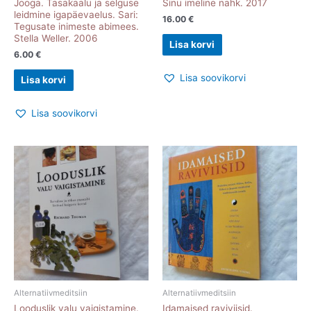
Jooga. Tasakaalu ja selguse
Sinu imeline nahk. 2017
leidmine igapäevaelus. Sari:
16.00
€
Tegusate inimeste abimees.
Stella Weller. 2006
Lisa korvi
6.00
€
Lisa soovikorvi
Lisa korvi
Lisa soovikorvi
Alternatiivmeditsiin
Alternatiivmeditsiin
Looduslik valu vaigistamine.
Idamaised raviviisid.