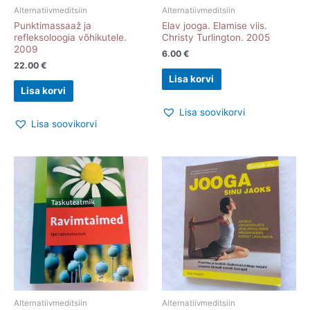
Alternatiivmeditsiin
Alternatiivmeditsiin
Punktimassaaž ja
Elav jooga. Elamise viis.
refleksoloogia võhikutele.
Christy Turlington. 2005
2009
6.00
€
22.00
€
Lisa korvi
Lisa korvi
Lisa soovikorvi
Lisa soovikorvi
Alternatiivmeditsiin
Alternatiivmeditsiin