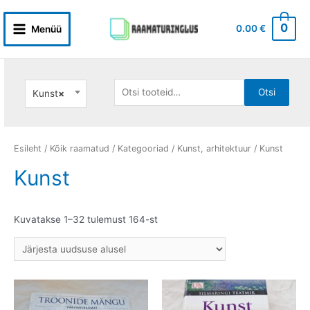
Skip
to
0
0.00
€
Menüü
Main
content
Menu
Otsi:
Otsi
Kunst
×
Esileht
/
Kõik raamatud
/
Kategooriad
/
Kunst, arhitektuur
/ Kunst
Kunst
Sorditud
Kuvatakse 1–32 tulemust 164-st
uusimate
järgi