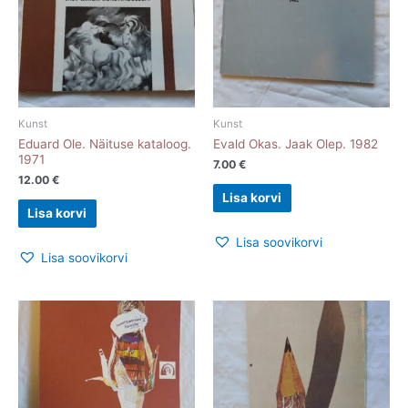
Kunst
Kunst
Eduard Ole. Näituse kataloog.
Evald Okas. Jaak Olep. 1982
1971
7.00
€
12.00
€
Lisa korvi
Lisa korvi
Lisa soovikorvi
Lisa soovikorvi