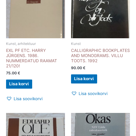
Kunst, arhitektuur
Kunst
EXL PF ETC. HARRY
CALLIGRAPHIC BOOKPLATES
JÜRGENS. 1986.
AND MONOGRAMS. VILLU
NUMMERDATUD RAAMAT
TOOTS. 1992
21/120!
90.00
€
75.00
€
Lisa korvi
Lisa korvi
Lisa soovikorvi
Lisa soovikorvi