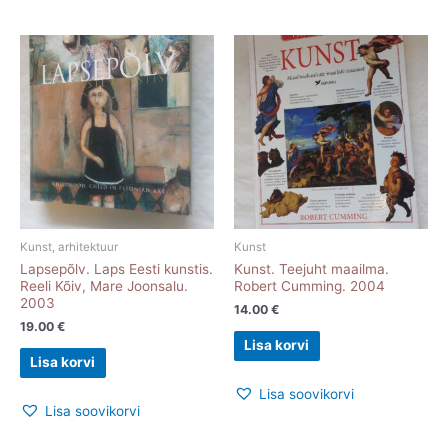
Kunst, arhitektuur
Kunst
Lapsepõlv. Laps Eesti kunstis.
Kunst. Teejuht maailma.
Reeli Kõiv, Mare Joonsalu.
Robert Cumming. 2004
2003
14.00
€
19.00
€
Lisa korvi
Lisa korvi
Lisa soovikorvi
Lisa soovikorvi