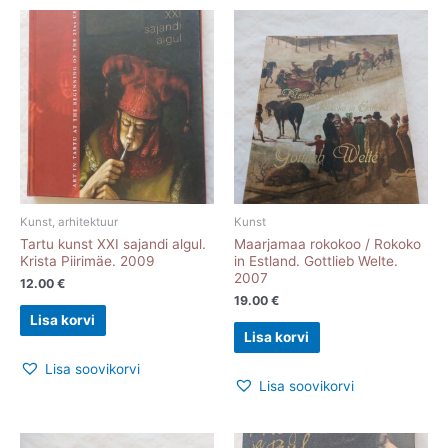
Kunst, arhitektuur
Kunst
Tartu kunst XXI sajandi algul.
Maarjamaa rokokoo / Rokoko
Krista Piirimäe. 2009
in Estland. Gottlieb Welte.
2007
12.00
€
19.00
€
Lisa korvi
Lisa korvi
Lisa soovikorvi
Lisa soovikorvi