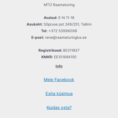
MTÜ Raamaturing
Avatud:
E-N 11-16
Asukoht:
Sõpruse pst 249/251, Tallinn
Tel:
+372 53996098
E-post:
rene@raamaturinglus.ee
Registrikood:
80311837
KMKR:
EE101684150
Info
Meie Facebook
Esita küsimus
Kuidas osta?