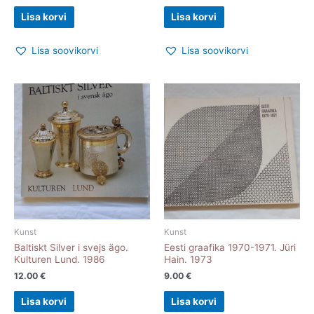
Lisa korvi
Lisa korvi
Lisa soovikorvi
Lisa soovikorvi
Kunst
Kunst
Baltiskt Silver i svejs ägo.
Eesti graafika 1970-1971. Jüri
Kulturen Lund. 1986
Hain. 1973
12.00
€
9.00
€
Lisa korvi
Lisa korvi