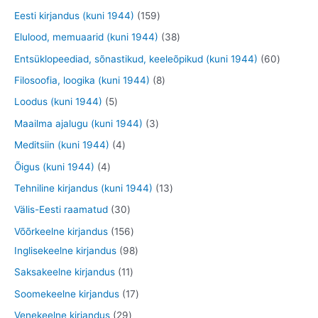
t
d
d
d
o
9
9
1
Eesti kirjandus (kuni 1944)
159
e
e
e
o
t
t
5
3
Elulood, memuaarid (kuni 1944)
38
t
t
t
d
o
o
9
8
6
Entsüklopeediad, sõnastikud, keeleõpikud (kuni 1944)
60
e
o
o
t
t
0
8
Filosoofia, loogika (kuni 1944)
8
t
d
d
o
o
t
t
5
Loodus (kuni 1944)
5
e
e
o
o
o
o
t
3
Maailma ajalugu (kuni 1944)
3
t
t
d
d
o
o
o
t
4
Meditsiin (kuni 1944)
4
e
e
d
d
o
o
t
4
Õigus (kuni 1944)
4
t
t
e
e
d
o
o
t
1
Tehniline kirjandus (kuni 1944)
13
t
t
e
d
o
o
3
3
Välis-Eesti raamatud
30
t
e
d
o
t
0
1
Võõrkeelne kirjandus
156
t
e
d
o
t
5
9
Inglisekeelne kirjandus
98
t
e
o
o
6
8
1
Saksakeelne kirjandus
11
t
d
o
t
t
1
1
Soomekeelne kirjandus
17
e
d
o
o
t
7
2
Venekeelne kirjandus
29