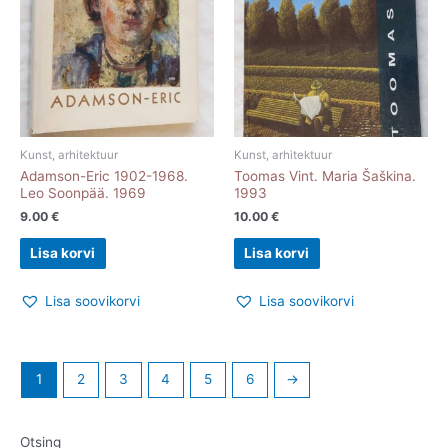
Kunst, arhitektuur
Kunst, arhitektuur
Adamson-Eric 1902-1968.
Toomas Vint. Maria Šaškina.
Leo Soonpää. 1969
1993
9.00
€
10.00
€
Lisa korvi
Lisa korvi
Lisa soovikorvi
Lisa soovikorvi
1
2
3
4
5
6
→
Otsing