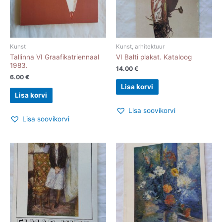
Kunst
Kunst, arhitektuur
Tallinna VI Graafikatriennaal
VI Balti plakat. Kataloog
1983.
14.00
€
6.00
€
Lisa korvi
Lisa korvi
Lisa soovikorvi
Lisa soovikorvi