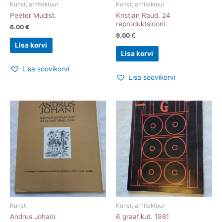
Kunst, arhitektuur
Kunst, arhitektuur
Peeter Mudist.
Kristjan Raud. 24
reproduktsiooni.
6.00
€
9.00
€
Lisa korvi
Lisa korvi
Lisa soovikorvi
Lisa soovikorvi
Kunst
Kunst, arhitektuur
Andrus Johani.
6 graafikut. 1981