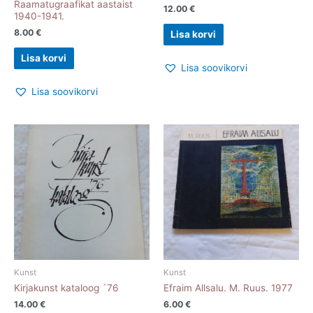
Raamatugraafikat aastaist
12.00
€
1940-1941.
8.00
€
Lisa korvi
Lisa korvi
Lisa soovikorvi
Lisa soovikorvi
Kunst
Kunst
Kirjakunst kataloog ´76
Efraim Allsalu. M. Ruus. 1977
14.00
€
6.00
€