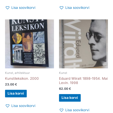
Lisa soovikorvi
Lisa soovikorvi
Kunst, arhitektuur
Kunst
Kunstileksikon. 2000
Eduard Wiiralt 1898-1954. Mai
Levin. 1998
23.00
€
62.00
€
Lisa korvi
Lisa korvi
Lisa soovikorvi
Lisa soovikorvi