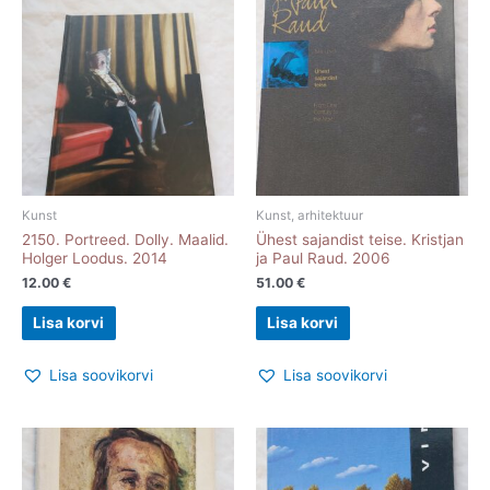
Kunst
Kunst, arhitektuur
2150. Portreed. Dolly. Maalid.
Ühest sajandist teise. Kristjan
Holger Loodus. 2014
ja Paul Raud. 2006
12.00
€
51.00
€
Lisa korvi
Lisa korvi
Lisa soovikorvi
Lisa soovikorvi