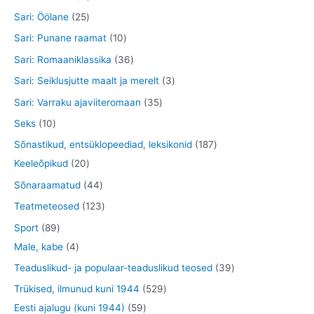
e
e
d
o
o
t
t
2
Sari: Öölane
25
t
t
e
d
o
o
o
5
1
Sari: Punane raamat
10
t
e
d
o
o
t
0
3
Sari: Romaaniklassika
36
t
e
d
d
o
t
6
3
Sari: Seiklusjutte maalt ja merelt
3
t
e
e
o
o
t
t
3
Sari: Varraku ajaviiteromaan
35
t
t
d
o
o
o
5
1
Seks
10
e
d
o
o
t
0
1
Sõnastikud, entsüklopeediad, leksikonid
187
t
e
d
d
o
t
2
8
Keeleõpikud
20
t
e
e
o
o
0
7
4
Sõnaraamatud
44
t
t
d
o
t
t
4
1
Teatmeteosed
123
e
d
o
o
t
2
8
Sport
89
t
e
o
o
o
3
9
4
Male, kabe
4
t
d
d
o
t
t
t
3
Teaduslikud- ja populaar-teaduslikud teosed
39
e
e
d
o
o
o
9
5
Trükised, ilmunud kuni 1944
529
t
t
e
o
o
o
t
5
2
Eesti ajalugu (kuni 1944)
59