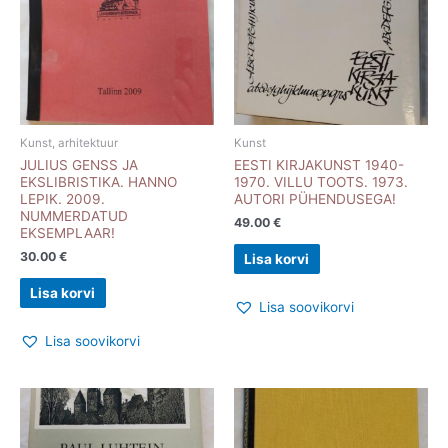
Kunst, arhitektuur
Kunst
JULIUS GENSS JA
EESTI KIRJAKUNST 1940-
EKSLIBRISTIKA. HANNO
1970. VILLU TOOTS. 1973.
LEPIK. 2009.
AUTORI PÜHENDUSEGA!
NUMMERDATUD
49.00
€
EKSEMPLAAR!
30.00
€
Lisa korvi
Lisa korvi
Lisa soovikorvi
Lisa soovikorvi