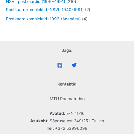
6
2
NSVL postkaardid (1940-1991)
210
t
e
o
o
o
9
1
2
Postkaardikomplektid (NSVL 1940-1991)
2
t
d
o
o
t
0
t
4
Postkaardikomplektid (1992-tänapäev)
4
e
d
d
o
t
o
t
t
e
e
o
o
o
o
t
t
d
o
d
o
e
d
e
Jaga:
d
t
e
t
e
t
t
Kontaktid
MTÜ Raamaturing
Avatud:
E-N 11-16
Asukoht:
Sõpruse pst 249/251, Tallinn
Tel:
+372 53996098