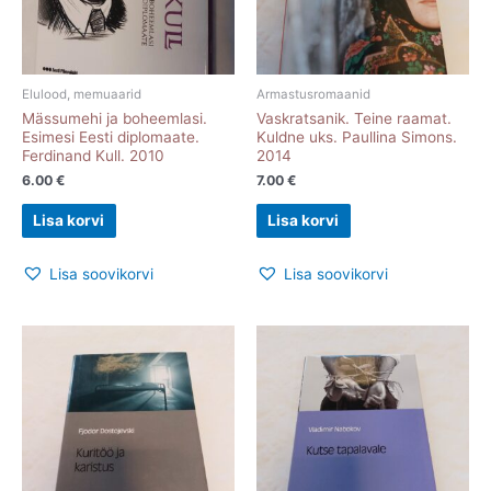
Elulood, memuaarid
Armastusromaanid
Mässumehi ja boheemlasi.
Vaskratsanik. Teine raamat.
Esimesi Eesti diplomaate.
Kuldne uks. Paullina Simons.
Ferdinand Kull. 2010
2014
6.00
€
7.00
€
Lisa korvi
Lisa korvi
Lisa soovikorvi
Lisa soovikorvi