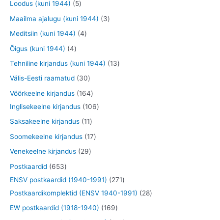
t
5
Loodus (kuni 1944)
5
e
e
o
o
o
o
t
3
Maailma ajalugu (kuni 1944)
3
t
t
d
d
o
o
o
t
4
Meditsiin (kuni 1944)
4
e
e
d
d
o
o
t
4
Õigus (kuni 1944)
4
t
t
e
e
d
o
o
t
1
Tehniline kirjandus (kuni 1944)
13
t
t
e
d
o
o
3
3
Välis-Eesti raamatud
30
t
e
d
o
t
0
1
Võõrkeelne kirjandus
164
t
e
d
o
t
6
1
Inglisekeelne kirjandus
106
t
e
o
o
4
0
1
Saksakeelne kirjandus
11
t
d
o
t
6
1
1
Soomekeelne kirjandus
17
e
d
o
t
t
7
2
Venekeelne kirjandus
29
t
e
o
o
o
t
9
6
Postkaardid
653
t
d
o
o
o
t
5
2
ENSV postkaardid (1940-1991)
271
e
d
d
o
o
3
7
2
Postkaardikomplektid (ENSV 1940-1991)
28
t
e
e
d
o
t
1
8
1
EW postkaardid (1918-1940)
169
t
t
e
d
o
t
t