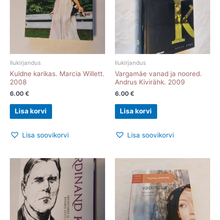
Ilukirjandus
Ilukirjandus
Kuldne karikas. Marcia Willett.
Vargamäe vanad ja noored.
2008
Andrus Kivirähk. 2009
6.00
€
6.00
€
Lisa korvi
Lisa korvi
Lisa soovikorvi
Lisa soovikorvi