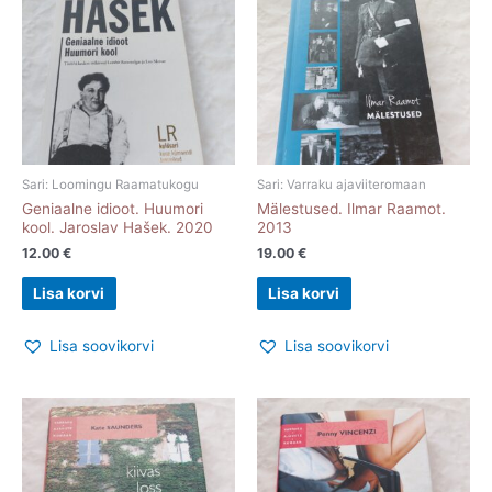
Sari: Loomingu Raamatukogu
Sari: Varraku ajaviiteromaan
Geniaalne idioot. Huumori
Mälestused. Ilmar Raamot.
kool. Jaroslav Hašek. 2020
2013
12.00
€
19.00
€
Lisa korvi
Lisa korvi
Lisa soovikorvi
Lisa soovikorvi