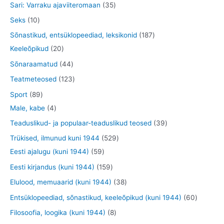
t
t
3
Sari: Varraku ajaviiteromaan
35
t
t
d
o
o
o
5
1
Seks
10
e
d
o
o
t
0
1
Sõnastikud, entsüklopeediad, leksikonid
187
t
e
d
d
o
t
2
8
Keeleõpikud
20
t
e
e
o
o
0
7
4
Sõnaraamatud
44
t
t
d
o
t
t
4
1
Teatmeteosed
123
e
d
o
o
t
2
8
Sport
89
t
e
o
o
o
3
9
4
Male, kabe
4
t
d
d
o
t
t
t
3
Teaduslikud- ja populaar-teaduslikud teosed
39
e
e
d
o
o
o
9
5
Trükised, ilmunud kuni 1944
529
t
t
e
o
o
o
t
5
2
Eesti ajalugu (kuni 1944)
59
t
d
d
d
o
9
9
1
Eesti kirjandus (kuni 1944)
159
e
e
e
o
t
t
5
3
Elulood, memuaarid (kuni 1944)
38
t
t
t
d
o
o
9
8
6
Entsüklopeediad, sõnastikud, keeleõpikud (kuni 1944)
60
e
o
o
t
t
0
8
Filosoofia, loogika (kuni 1944)
8
t
d
d
o
o
t