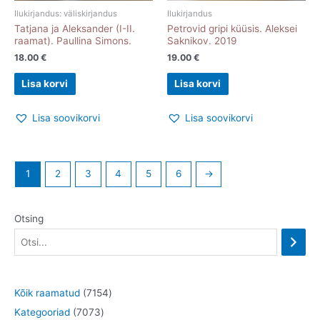
Ilukirjandus: väliskirjandus
Ilukirjandus
Tatjana ja Aleksander (I-II.
Petrovid gripi küüsis. Aleksei
raamat). Paullina Simons.
Saknikov. 2019
18.00
€
19.00
€
Lisa korvi
Lisa korvi
Lisa soovikorvi
Lisa soovikorvi
1
2
3
4
5
6
→
Otsing
7
Kõik raamatud
7154
7
1
Kategooriad
7073