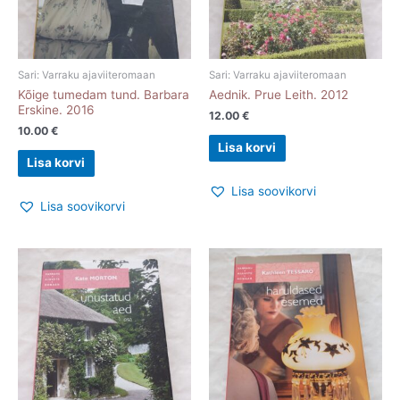
Sari: Varraku ajaviiteromaan
Sari: Varraku ajaviiteromaan
Kõige tumedam tund. Barbara
Aednik. Prue Leith. 2012
Erskine. 2016
12.00
€
10.00
€
Lisa korvi
Lisa korvi
Lisa soovikorvi
Lisa soovikorvi