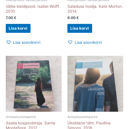
Väike kleidipood. Isabel Wolff.
Saladuse hoidja. Kate Morton.
2010
2014
7.00
€
9.00
€
Lisa korvi
Lisa korvi
Lisa soovikorvi
Lisa soovikorvi
Armastusromaanid
Armastusromaanid
Itaalia kosjasobitaja. Santa
Üksildane täht. Paullina
Montefiore. 2012
Simons. 2016