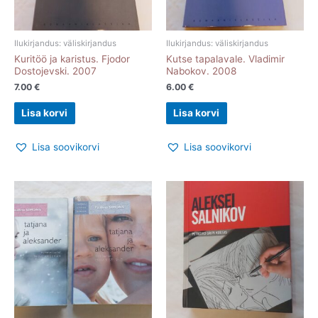
Ilukirjandus: väliskirjandus
Ilukirjandus: väliskirjandus
Kuritöö ja karistus. Fjodor
Kutse tapalavale. Vladimir
Dostojevski. 2007
Nabokov. 2008
7.00
€
6.00
€
Lisa korvi
Lisa korvi
Lisa soovikorvi
Lisa soovikorvi