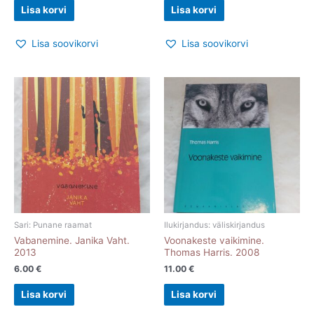
Lisa korvi
Lisa korvi
Lisa soovikorvi
Lisa soovikorvi
Sari: Punane raamat
Ilukirjandus: väliskirjandus
Vabanemine. Janika Vaht.
Voonakeste vaikimine.
2013
Thomas Harris. 2008
6.00
€
11.00
€
Lisa korvi
Lisa korvi