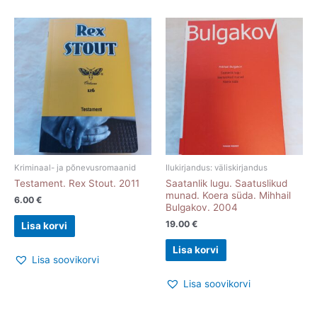
Kriminaal- ja põnevusromaanid
Ilukirjandus: väliskirjandus
Testament. Rex Stout. 2011
Saatanlik lugu. Saatuslikud
munad. Koera süda. Mihhail
6.00
€
Bulgakov. 2004
19.00
€
Lisa korvi
Lisa korvi
Lisa soovikorvi
Lisa soovikorvi