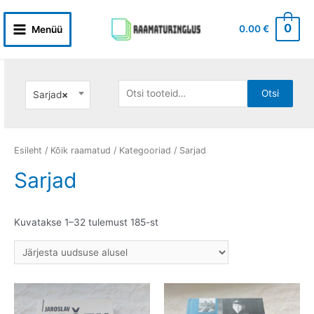
Skip
to
0
0.00
€
Menüü
Main
content
Menu
Otsi:
Otsi
Sarjad
×
Esileht
/
Kõik raamatud
/
Kategooriad
/ Sarjad
Sarjad
Sorditud
Kuvatakse 1–32 tulemust 185-st
uusimate
järgi