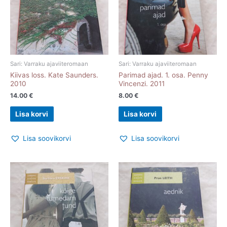
Sari: Varraku ajaviiteromaan
Sari: Varraku ajaviiteromaan
Kiivas loss. Kate Saunders.
Parimad ajad. 1. osa. Penny
2010
Vincenzi. 2011
14.00
€
8.00
€
Lisa korvi
Lisa korvi
Lisa soovikorvi
Lisa soovikorvi