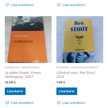
Lisa soovikorvi
Lisa soovikorvi
Ilukirjandus: väliskirjandus
Kriminaal- ja põnevusromaanid
Ja päike tõuseb. Ernest
Lõhutud vaas. Rex Stout.
Hemingway. 2007
2014
10.00
€
7.00
€
Lisa korvi
Lisa korvi
Lisa soovikorvi
Lisa soovikorvi