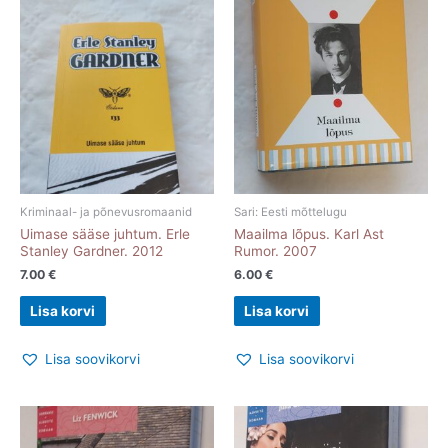
Kriminaal- ja põnevusromaanid
Sari: Eesti mõttelugu
Uimase sääse juhtum. Erle
Maailma lõpus. Karl Ast
Stanley Gardner. 2012
Rumor. 2007
7.00
€
6.00
€
Lisa korvi
Lisa korvi
Lisa soovikorvi
Lisa soovikorvi