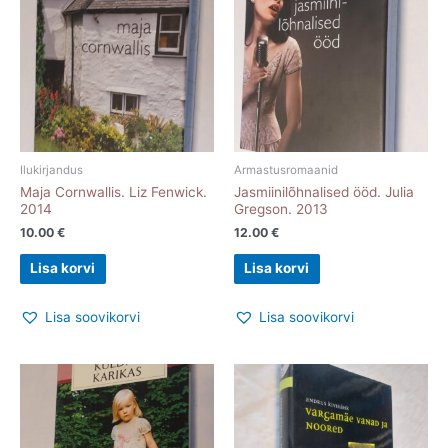
Ilukirjandus
Armastusromaanid
Maja Cornwallis. Liz Fenwick.
Jasmiinilõhnalised ööd. Julia
2014
Gregson. 2013
10.00
€
12.00
€
Lisa korvi
Lisa korvi
Lisa soovikorvi
Lisa soovikorvi