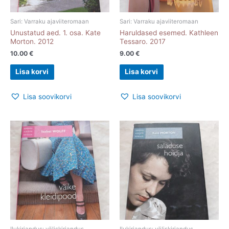
Sari: Varraku ajaviiteromaan
Sari: Varraku ajaviiteromaan
Unustatud aed. 1. osa. Kate
Haruldased esemed. Kathleen
Morton. 2012
Tessaro. 2017
10.00
€
9.00
€
Lisa korvi
Lisa korvi
Lisa soovikorvi
Lisa soovikorvi
Ilukirjandus: väliskirjandus
Ilukirjandus: väliskirjandus