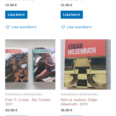
13.00
€
12.00
€
Lisa korvi
Lisa korvi
Lisa soovikorvi
Lisa soovikorvi
Ilukirjandus: väliskirjandus
Ilukirjandus: väliskirjandus
Polo (1.-2.osa). Jilly Cooper.
Nats ja Juuksur. Edgar
2011
Hilsenrath. 2010
20.00
€
18.00
€