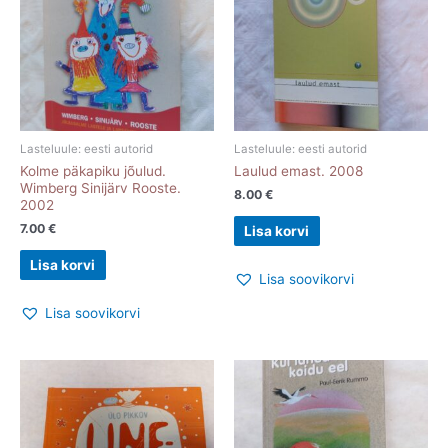
Lasteluule: eesti autorid
Lasteluule: eesti autorid
Kolme päkapiku jõulud.
Laulud emast. 2008
Wimberg Sinijärv Rooste.
8.00
€
2002
7.00
€
Lisa korvi
Lisa korvi
Lisa soovikorvi
Lisa soovikorvi