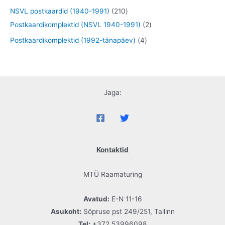
t
t
e
d
o
t
t
6
2
NSVL postkaardid (1940-1991)
210
t
e
o
o
o
9
1
2
Postkaardikomplektid (NSVL 1940-1991)
2
t
d
o
o
t
0
t
4
Postkaardikomplektid (1992-tänapäev)
4
e
d
d
o
t
o
t
t
e
e
o
o
o
o
t
t
d
o
d
o
e
d
e
Jaga:
d
t
e
t
e
t
t
Kontaktid
MTÜ Raamaturing
Avatud:
E-N 11-16
Asukoht:
Sõpruse pst 249/251, Tallinn
Tel:
+372 53996098