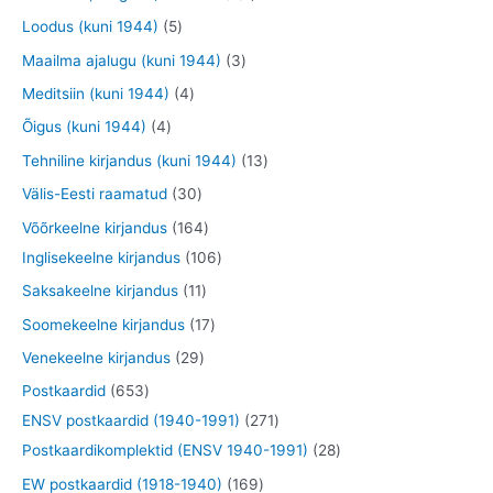
t
d
d
o
o
t
t
5
Loodus (kuni 1944)
5
e
e
o
o
o
o
t
3
Maailma ajalugu (kuni 1944)
3
t
t
d
d
o
o
o
t
4
Meditsiin (kuni 1944)
4
e
e
d
d
o
o
t
4
Õigus (kuni 1944)
4
t
t
e
e
d
o
o
t
1
Tehniline kirjandus (kuni 1944)
13
t
t
e
d
o
o
3
3
Välis-Eesti raamatud
30
t
e
d
o
t
0
1
Võõrkeelne kirjandus
164
t
e
d
o
t
6
1
Inglisekeelne kirjandus
106
t
e
o
o
4
0
1
Saksakeelne kirjandus
11
t
d
o
t
6
1
1
Soomekeelne kirjandus
17
e
d
o
t
t
7
2
Venekeelne kirjandus
29
t
e
o
o
o
t
9
6
Postkaardid
653
t
d
o
o
o
t
5
2
ENSV postkaardid (1940-1991)
271
e
d
d
o
o
3
7
2
Postkaardikomplektid (ENSV 1940-1991)
28
t
e
e
d
o
t
1
8
1
EW postkaardid (1918-1940)
169