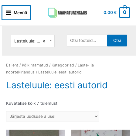
Skip
to
0
0.00
€
Menüü
Main
content
Menu
Otsi:
Otsi
Lasteluule: eesti autorid
×
Esileht
/
Kõik raamatud
/
Kategooriad
/
Laste- ja
noortekirjandus
/ Lasteluule: eesti autorid
Lasteluule: eesti autorid
Sorditud
Kuvatakse kõik 7 tulemust
uusimate
järgi