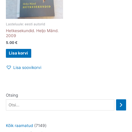
Lasteluule: eesti autorid
Hetkesekundid. Heljo Mänd.
2009
5.00
€
Lisa korvi
Lisa soovikorvi
Otsing
7
Kõik raamatud
7149