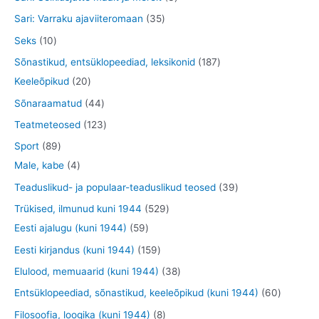
t
e
e
o
o
t
t
3
Sari: Varraku ajaviiteromaan
35
t
t
d
o
o
o
5
1
Seks
10
e
d
o
o
t
0
1
Sõnastikud, entsüklopeediad, leksikonid
187
t
e
d
d
o
t
2
8
Keeleõpikud
20
t
e
e
o
o
0
7
4
Sõnaraamatud
44
t
t
d
o
t
t
4
1
Teatmeteosed
123
e
d
o
o
t
2
8
Sport
89
t
e
o
o
o
3
9
4
Male, kabe
4
t
d
d
o
t
t
t
3
Teaduslikud- ja populaar-teaduslikud teosed
39
e
e
d
o
o
o
9
5
Trükised, ilmunud kuni 1944
529
t
t
e
o
o
o
t
5
2
Eesti ajalugu (kuni 1944)
59
t
d
d
d
o
9
9
1
Eesti kirjandus (kuni 1944)
159
e
e
e
o
t
t
5
3
Elulood, memuaarid (kuni 1944)
38
t
t
t
d
o
o
9
8
6
Entsüklopeediad, sõnastikud, keeleõpikud (kuni 1944)
60
e
o
o
t
t
0
8
Filosoofia, loogika (kuni 1944)
8