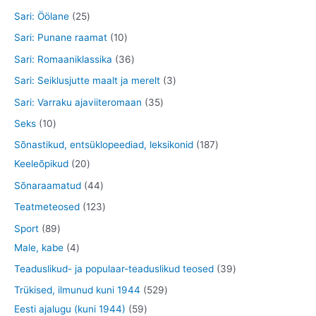
e
e
d
o
o
t
t
2
Sari: Öölane
25
t
t
e
d
o
o
o
5
1
Sari: Punane raamat
10
t
e
d
o
o
t
0
3
Sari: Romaaniklassika
36
t
e
d
d
o
t
6
3
Sari: Seiklusjutte maalt ja merelt
3
t
e
e
o
o
t
t
3
Sari: Varraku ajaviiteromaan
35
t
t
d
o
o
o
5
1
Seks
10
e
d
o
o
t
0
1
Sõnastikud, entsüklopeediad, leksikonid
187
t
e
d
d
o
t
2
8
Keeleõpikud
20
t
e
e
o
o
0
7
4
Sõnaraamatud
44
t
t
d
o
t
t
4
1
Teatmeteosed
123
e
d
o
o
t
2
8
Sport
89
t
e
o
o
o
3
9
4
Male, kabe
4
t
d
d
o
t
t
t
3
Teaduslikud- ja populaar-teaduslikud teosed
39
e
e
d
o
o
o
9
5
Trükised, ilmunud kuni 1944
529
t
t
e
o
o
o
t
5
2
Eesti ajalugu (kuni 1944)
59