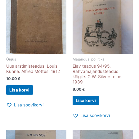
Õigus
Majandus, poliitika
Uus arstimisteadus. Louis
Elav teadus 94/95.
Kuhne. Alfred Mõttus. 1912
Rahvamajandusteadus
kõigile. G W. Silverstolpe.
10.00
€
1939
8.00
€
Lisa korvi
Lisa korvi
Lisa soovikorvi
Lisa soovikorvi