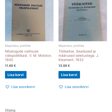
Majandus, poliitika
Majandus, poliitika
Nõukogude valitsuse
Töökaitse. Seadused ja
välispoliitikast. V. M. Molotov.
määrused seletustega. J.
1940
Klesment. 1932
11.00
€
13.00
€
Lisa korvi
Lisa korvi
Lisa soovikorvi
Lisa soovikorvi
Otsing