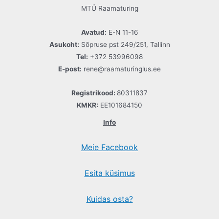
MTÜ Raamaturing
Avatud:
E-N 11-16
Asukoht:
Sõpruse pst 249/251, Tallinn
Tel:
+372 53996098
E-post:
rene@raamaturinglus.ee
Registrikood:
80311837
KMKR:
EE101684150
Info
Meie Facebook
Esita küsimus
Kuidas osta?