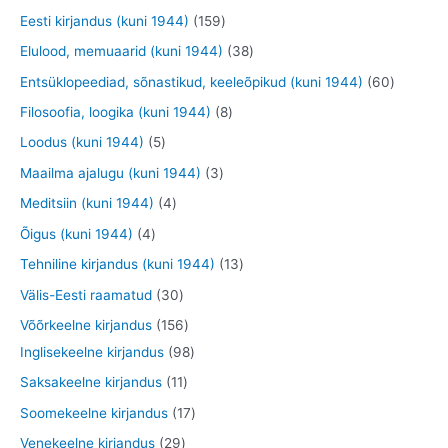
t
d
d
d
o
9
9
1
Eesti kirjandus (kuni 1944)
159
e
e
e
o
t
t
5
3
Elulood, memuaarid (kuni 1944)
38
t
t
t
d
o
o
9
8
6
Entsüklopeediad, sõnastikud, keeleõpikud (kuni 1944)
60
e
o
o
t
t
0
8
Filosoofia, loogika (kuni 1944)
8
t
d
d
o
o
t
t
5
Loodus (kuni 1944)
5
e
e
o
o
o
o
t
3
Maailma ajalugu (kuni 1944)
3
t
t
d
d
o
o
o
t
4
Meditsiin (kuni 1944)
4
e
e
d
d
o
o
t
4
Õigus (kuni 1944)
4
t
t
e
e
d
o
o
t
1
Tehniline kirjandus (kuni 1944)
13
t
t
e
d
o
o
3
3
Välis-Eesti raamatud
30
t
e
d
o
t
0
1
Võõrkeelne kirjandus
156
t
e
d
o
t
5
9
Inglisekeelne kirjandus
98
t
e
o
o
6
8
1
Saksakeelne kirjandus
11
t
d
o
t
t
1
1
Soomekeelne kirjandus
17
e
d
o
o
t
7
2
Venekeelne kirjandus
29