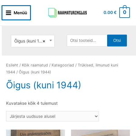
Skip
to
0
0.00
€
Menüü
Main
content
Menu
Otsi:
Otsi
Õigus (kuni 1944)
×
Esileht
/
Kõik raamatud
/
Kategooriad
/
Trükised, ilmunud kuni
1944
/ Õigus (kuni 1944)
Õigus (kuni 1944)
Sorditud
Kuvatakse kõik 4 tulemust
uusimate
järgi