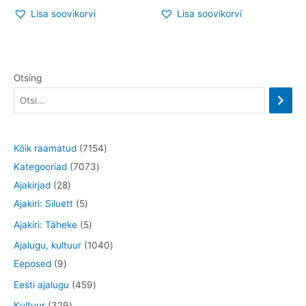
Lisa soovikorvi
Lisa soovikorvi
Otsing
7
Kõik raamatud
7154
7
1
Kategooriad
7073
2
0
5
Ajakirjad
28
8
5
7
4
Ajakiri: Siluett
5
t
t
3
t
5
Ajakiri: Täheke
5
o
o
t
o
t
1
Ajalugu, kultuur
1040
o
o
o
o
o
9
0
Eeposed
9
d
d
o
d
o
t
4
4
Eesti ajalugu
459
e
e
d
e
d
o
0
5
3
Kultuur
329