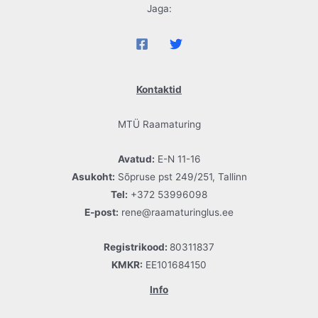
Jaga:
Kontaktid
MTÜ Raamaturing
Avatud:
E-N 11-16
Asukoht:
Sõpruse pst 249/251, Tallinn
Tel:
+372 53996098
E-post:
rene@raamaturinglus.ee
Registrikood:
80311837
KMKR:
EE101684150
Info