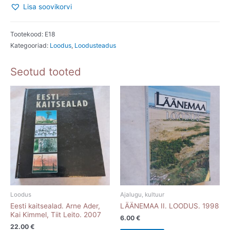
Lisa soovikorvi
Rändelindude
saabumine
Eestisse
Tootekood:
E18
Kategooriad:
Loodus
,
Loodusteadus
1957-
1966.
Seotud tooted
J.
ja
L.
Rootsmäe.
1972
kogus
Loodus
Ajalugu, kultuur
Eesti kaitsealad. Arne Ader,
LÄÄNEMAA II. LOODUS. 1998
Kai Kimmel, Tiit Leito. 2007
6.00
€
22.00
€