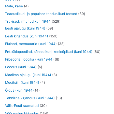
t
e
o
o
o
3
9
4
Male, kabe
4
t
d
d
o
t
t
t
3
Teaduslikud- ja populaar-teaduslikud teosed
39
e
e
d
o
o
o
9
5
Trükised, ilmunud kuni 1944
529
t
t
e
o
o
o
t
5
2
Eesti ajalugu (kuni 1944)
59
t
d
d
d
o
9
9
1
Eesti kirjandus (kuni 1944)
159
e
e
e
o
t
t
5
3
Elulood, memuaarid (kuni 1944)
38
t
t
t
d
o
o
9
8
6
Entsüklopeediad, sõnastikud, keeleõpikud (kuni 1944)
60
e
o
o
t
t
0
8
Filosoofia, loogika (kuni 1944)
8
t
d
d
o
o
t
t
5
Loodus (kuni 1944)
5
e
e
o
o
o
o
t
3
Maailma ajalugu (kuni 1944)
3
t
t
d
d
o
o
o
t
4
Meditsiin (kuni 1944)
4
e
e
d
d
o
o
t
4
Õigus (kuni 1944)
4
t
t
e
e
d
o
o
t
1
Tehniline kirjandus (kuni 1944)
13
t
t
e
d
o
o
3
3
Välis-Eesti raamatud
30
t
e
d
o
t
0
1
Võõrkeelne kirjandus
164