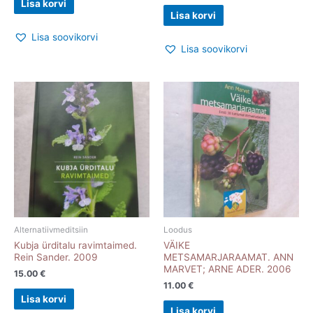
Lisa korvi
Lisa korvi
Lisa soovikorvi
Lisa soovikorvi
Alternatiivmeditsiin
Loodus
Kubja ürditalu ravimtaimed.
VÄIKE
Rein Sander. 2009
METSAMARJARAAMAT. ANN
MARVET; ARNE ADER. 2006
15.00
€
11.00
€
Lisa korvi
Lisa korvi