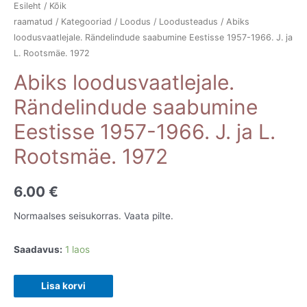
Esileht
/
Kõik
raamatud
/
Kategooriad
/
Loodus
/
Loodusteadus
/ Abiks
loodusvaatlejale. Rändelindude saabumine Eestisse 1957-1966. J. ja
L. Rootsmäe. 1972
Abiks loodusvaatlejale.
Rändelindude saabumine
Eestisse 1957-1966. J. ja L.
Rootsmäe. 1972
6.00
€
Normaalses seisukorras. Vaata pilte.
Saadavus:
1 laos
Abiks
Lisa korvi
loodusvaatlejale.