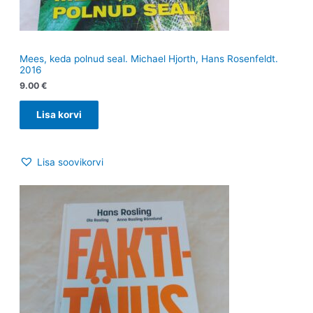
Mees, keda polnud seal. Michael Hjorth, Hans Rosenfeldt.
2016
9.00
€
Lisa korvi
Lisa soovikorvi