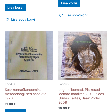
Lisa korvi
Lisa korvi
Lisa soovikorvi
Lisa soovikorvi
Loodus
Loodus
Keskkonnaökonoomika
Legendiloomad. Pisikesed
metodoloogilised aspektid.
loomad maailma kultuuriloos.
1976
Urmas Tartes, Jaak Põder.
2008
11.00
€
19.00
€