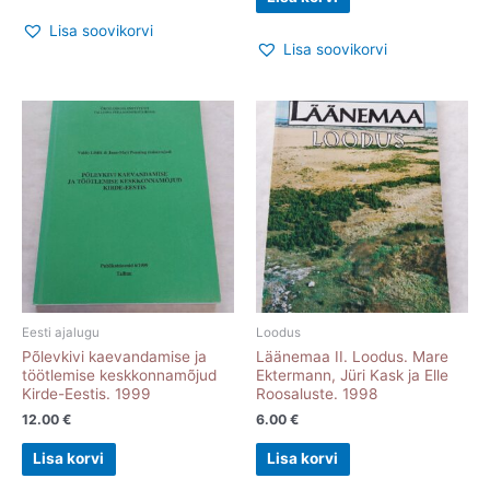
Lisa soovikorvi
Lisa soovikorvi
Eesti ajalugu
Loodus
Põlevkivi kaevandamise ja
Läänemaa II. Loodus. Mare
töötlemise keskkonnamõjud
Ektermann, Jüri Kask ja Elle
Kirde-Eestis. 1999
Roosaluste. 1998
12.00
€
6.00
€
Lisa korvi
Lisa korvi