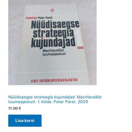
e
t
e
t
t
Nüüdisaegse strateegia kujundajad. Machiavellist
tuumaajastuni. 1. köide. Peter Paret. 2009
11.00
€
Lisa korvi