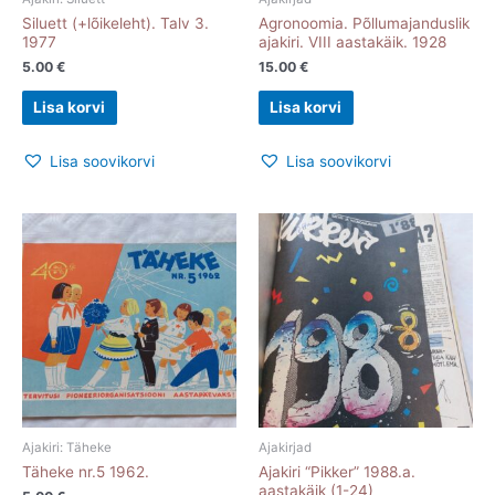
Siluett (+lõikeleht). Talv 3.
Agronoomia. Põllumajanduslik
1977
ajakiri. VIII aastakäik. 1928
5.00
€
15.00
€
Lisa korvi
Lisa korvi
Lisa soovikorvi
Lisa soovikorvi
Ajakiri: Täheke
Ajakirjad
Täheke nr.5 1962.
Ajakiri “Pikker” 1988.a.
aastakäik (1-24)