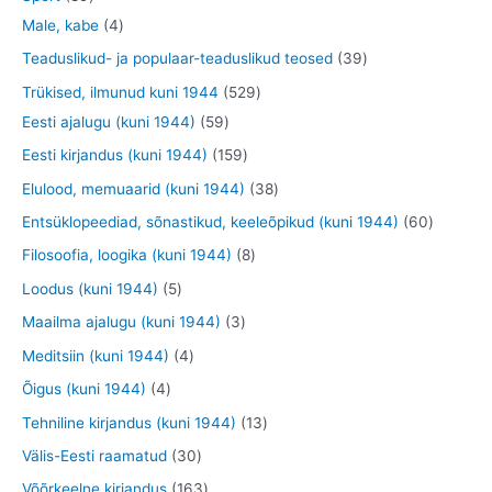
t
e
o
o
o
3
9
4
Male, kabe
4
t
d
d
o
t
t
t
3
Teaduslikud- ja populaar-teaduslikud teosed
39
e
e
d
o
o
o
9
5
Trükised, ilmunud kuni 1944
529
t
t
e
o
o
o
t
5
2
Eesti ajalugu (kuni 1944)
59
t
d
d
d
o
9
9
1
Eesti kirjandus (kuni 1944)
159
e
e
e
o
t
t
5
3
Elulood, memuaarid (kuni 1944)
38
t
t
t
d
o
o
9
8
6
Entsüklopeediad, sõnastikud, keeleõpikud (kuni 1944)
60
e
o
o
t
t
0
8
Filosoofia, loogika (kuni 1944)
8
t
d
d
o
o
t
t
5
Loodus (kuni 1944)
5
e
e
o
o
o
o
t
3
Maailma ajalugu (kuni 1944)
3
t
t
d
d
o
o
o
t
4
Meditsiin (kuni 1944)
4
e
e
d
d
o
o
t
4
Õigus (kuni 1944)
4
t
t
e
e
d
o
o
t
1
Tehniline kirjandus (kuni 1944)
13
t
t
e
d
o
o
3
3
Välis-Eesti raamatud
30
t
e
d
o
t
0
1
Võõrkeelne kirjandus
163