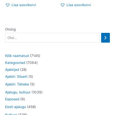
Lisa soovikorvi
Lisa soovikorvi
Otsing
7
Kõik raamatud
7145
7
1
Kategooriad
7064
2
0
4
Ajakirjad
28
8
5
6
5
Ajakiri: Siluett
5
t
t
4
t
5
Ajakiri: Täheke
5
o
o
t
o
t
1
Ajalugu, kultuur
1039
o
o
o
o
o
9
0
Eeposed
9
d
d
o
d
o
t
3
4
Eesti ajalugu
458
e
e
d
e
d
o
9
5
3
Kultuur
329