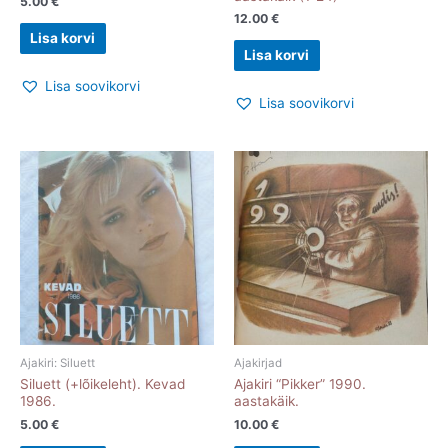
5.00
€
12.00
€
Lisa korvi
Lisa korvi
Lisa soovikorvi
Lisa soovikorvi
Ajakiri: Siluett
Ajakirjad
Siluett (+lõikeleht). Kevad
Ajakiri “Pikker” 1990.
1986.
aastakäik.
5.00
€
10.00
€