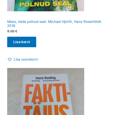
Mees, keda polnud seal. Michael Hjorth, Hans Rosenfeldt.
2016
9.00
€
Lisa korvi
Lisa soovikorvi