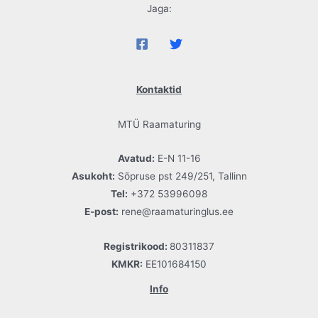
Jaga:
Kontaktid
MTÜ Raamaturing
Avatud:
E-N 11-16
Asukoht:
Sõpruse pst 249/251, Tallinn
Tel:
+372 53996098
E-post:
rene@raamaturinglus.ee
Registrikood:
80311837
KMKR:
EE101684150
Info