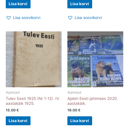
Lisa korvi
Lisa korvi
Lisa soovikorvi
Lisa soovikorvi
Ajakirjad
Ajakirjad
Tulev Eesti 1925 (Nr 1-12). IV.
Ajakiri Eesti jahimees 2020.
aastakäik 1925.
aastakäik.
15.00
€
19.00
€
Lisa korvi
Lisa korvi