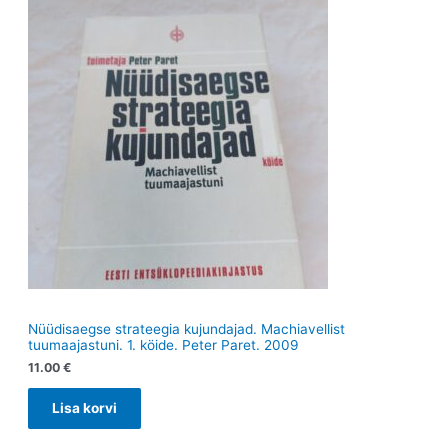
e
t
e
t
t
Nüüdisaegse strateegia kujundajad. Machiavellist
tuumaajastuni. 1. köide. Peter Paret. 2009
11.00
€
Lisa korvi