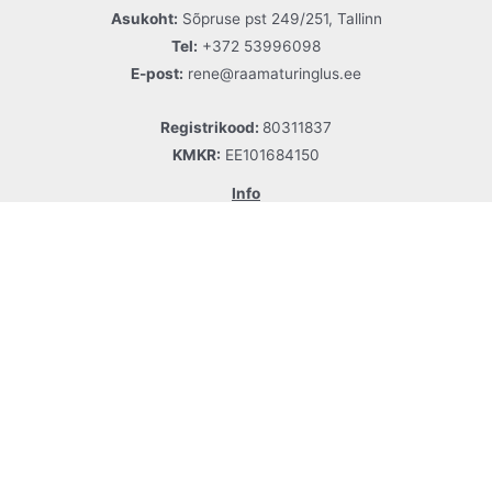
Asukoht:
Sõpruse pst 249/251, Tallinn
Tel:
+372 53996098
E-post:
rene@raamaturinglus.ee
Registrikood:
80311837
KMKR:
EE101684150
Info
Meie Facebook
Esita küsimus
Kuidas osta?
Tellimistingimused
Privaatsuspoliitika