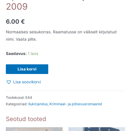
2009
6.00
€
Normaalses seisukorras. Raamatusse on väikselt kirjutatud
nimi. Vaata pilte.
Saadavus:
1 laos
Aprillitüdrukud.
Lisa korvi
Reijo
Lisa soovikorvi
Mäki.
2009
kogus
Tootekood:
E44
Kategooriad:
Ilukirjandus
,
Kriminaal- ja põnevusromaanid
Seotud tooted