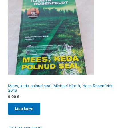
Mees, keda polnud seal. Michael Hjorth, Hans Rosenfeldt.
2016
9.00
€
Lisa korvi