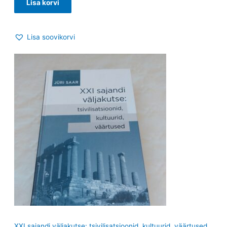
Lisa korvi
Lisa soovikorvi
XXI sajandi väljakutse: tsivilisatsioonid, kultuurid, väärtused.