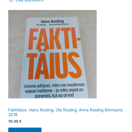
Lisa soovikorvi
Faktitäius. Hans Rosling, Ola Rosling, Anna Rosling Rönnlund.
2018
19.00
€