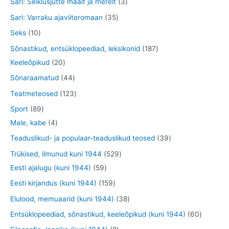
3
Sari: Seiklusjutte maalt ja merelt
3
t
e
e
o
o
t
t
3
Sari: Varraku ajaviiteromaan
35
t
t
d
o
o
o
5
1
Seks
10
e
d
o
o
t
0
1
Sõnastikud, entsüklopeediad, leksikonid
187
t
e
d
d
o
t
2
8
Keeleõpikud
20
t
e
e
o
o
0
7
4
Sõnaraamatud
44
t
t
d
o
t
t
4
1
Teatmeteosed
123
e
d
o
o
t
2
8
Sport
89
t
e
o
o
o
3
9
4
Male, kabe
4
t
d
d
o
t
t
t
3
Teaduslikud- ja populaar-teaduslikud teosed
39
e
e
d
o
o
o
9
5
Trükised, ilmunud kuni 1944
529
t
t
e
o
o
o
t
5
2
Eesti ajalugu (kuni 1944)
59
t
d
d
d
o
9
9
1
Eesti kirjandus (kuni 1944)
159
e
e
e
o
t
t
5
3
Elulood, memuaarid (kuni 1944)
38
t
t
t
d
o
o
9
8
6
Entsüklopeediad, sõnastikud, keeleõpikud (kuni 1944)
60
e
o
o
t
t
0