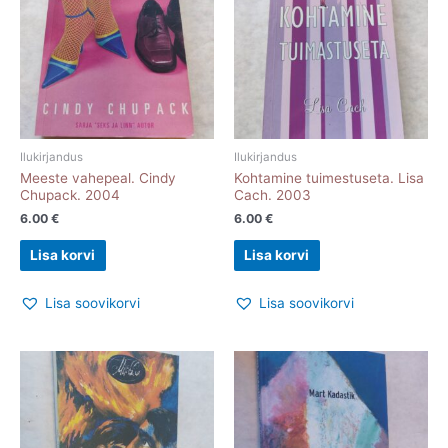
Ilukirjandus
Ilukirjandus
Meeste vahepeal. Cindy
Kohtamine tuimestuseta. Lisa
Chupack. 2004
Cach. 2003
6.00
€
6.00
€
Lisa korvi
Lisa korvi
Lisa soovikorvi
Lisa soovikorvi