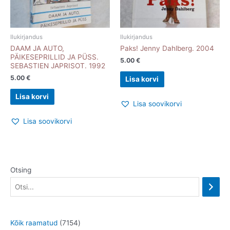
Ilukirjandus
Ilukirjandus
DAAM JA AUTO,
Paks! Jenny Dahlberg. 2004
PÄIKESEPRILLID JA PÜSS.
5.00
€
SEBASTIEN JAPRISOT. 1992
5.00
€
Lisa korvi
Lisa korvi
Lisa soovikorvi
Lisa soovikorvi
Otsing
7
Kõik raamatud
7154