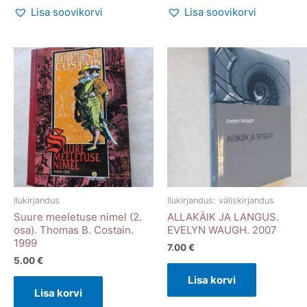
Lisa soovikorvi
Lisa soovikorvi
Ilukirjandus
Ilukirjandus: väliskirjandus
Suure meeletuse nimel (2.
ALLAKÄIK JA LANGUS.
osa). Thomas B. Costain.
EVELYN WAUGH. 2007
1999
7.00
€
5.00
€
Lisa korvi
Lisa korvi