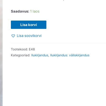
Saadavus:
1 laos
Arvete
Lisa korvi
klaarimine.
Lisa soovikorvi
Woody
Allen.
2003
Tootekood:
E48
kogus
Kategooriad:
Ilukirjandus
,
Ilukirjandus: väliskirjandus