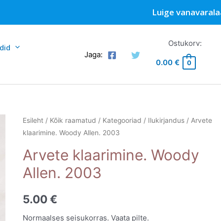
Luige vanavarala
Ostukorv:
did
Jaga:
0.00
€
0
Esileht
/
Kõik raamatud
/
Kategooriad
/
Ilukirjandus
/ Arvete
klaarimine. Woody Allen. 2003
Arvete klaarimine. Woody
Allen. 2003
5.00
€
Normaalses seisukorras. Vaata pilte.