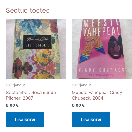
Seotud tooted
Ilukirjandus
Ilukirjandus
September. Rosamunde
Meeste vahepeal. Cindy
Pilcher. 2007
Chupack. 2004
8.00
€
6.00
€
Lisa korvi
Lisa korvi