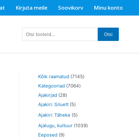
at
Kirjuta meile
Soovikorv
Minu konto
Otsi:
Otsi
7
Kõik raamatud
7145
7
1
Kategooriad
7064
2
0
4
Ajakirjad
28
8
5
6
5
Ajakiri: Siluett
5
t
t
4
t
5
Ajakiri: Täheke
5
o
o
t
o
t
1
Ajalugu, kultuur
1039
o
o
o
o
o
9
0
Eeposed
9