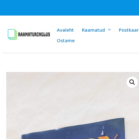
Skip
to
content
Avaleht
Raamatud
Postkaar
Ostame