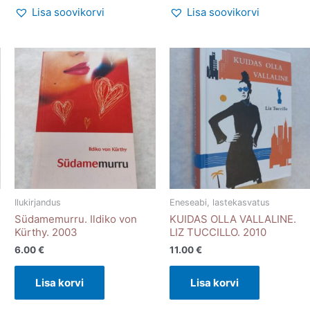
Lisa soovikorvi
Lisa soovikorvi
Ilukirjandus
Eneseabi, lastekasvatus
Südamemurru. Ildiko von
KUIDAS OLLA VALLALINE.
Kürthy. 2003
LIZ TUCCILLO. 2010
6.00
€
11.00
€
Lisa korvi
Lisa korvi