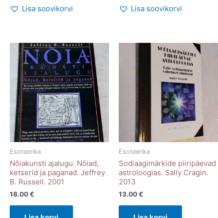
Lisa soovikorvi
Lisa soovikorvi
Esoteerika
Esoteerika
Nõiakunsti ajalugu. Nõiad,
Sodiaagimärkide piiripäevad
ketserid ja paganad. Jeffrey
astroloogias. Sally Cragin.
B. Russell. 2001
2013
18.00
€
13.00
€
Lisa korvi
Lisa korvi