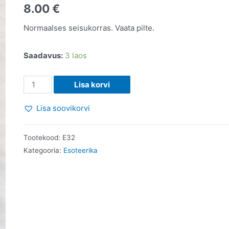
8.00
€
Normaalses seisukorras. Vaata pilte.
Saadavus:
3 laos
Atlantise
Lisa korvi
kavand.
Lisa soovikorvi
Colin
Wilson,
Rand
Tootekood:
E32
Flem-
Kategooria:
Esoteerika
Ath.
2002
kogus