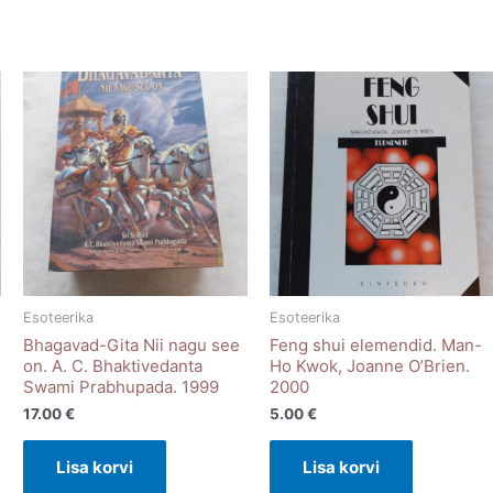
Esoteerika
Esoteerika
Bhagavad-Gita Nii nagu see
Feng shui elemendid. Man-
on. A. C. Bhaktivedanta
Ho Kwok, Joanne O’Brien.
Swami Prabhupada. 1999
2000
17.00
€
5.00
€
Lisa korvi
Lisa korvi