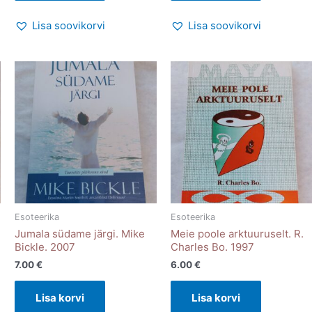
Lisa soovikorvi
Lisa soovikorvi
Esoteerika
Esoteerika
Jumala südame järgi. Mike
Meie poole arktuuruselt. R.
Bickle. 2007
Charles Bo. 1997
7.00
€
6.00
€
Lisa korvi
Lisa korvi