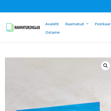
Skip
to
content
Avaleht
Raamatud
Postkaar
Ostame