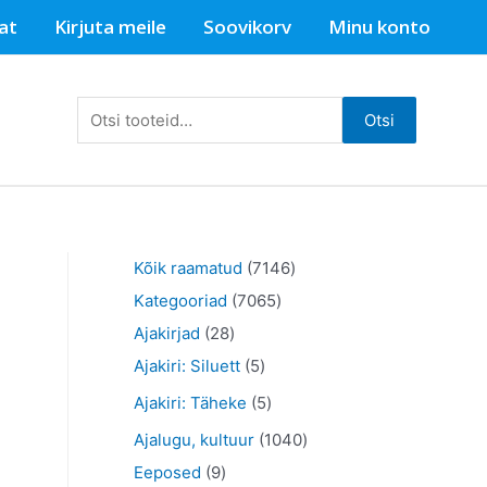
at
Kirjuta meile
Soovikorv
Minu konto
Otsi:
Otsi
7
Kõik raamatud
7146
7
1
Kategooriad
7065
2
0
4
Ajakirjad
28
8
5
6
6
Ajakiri: Siluett
5
t
t
5
t
5
Ajakiri: Täheke
5
o
o
t
o
t
1
Ajalugu, kultuur
1040
o
o
o
o
o
9
0
Eeposed
9