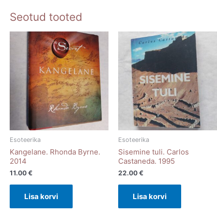
Seotud tooted
Esoteerika
Esoteerika
Kangelane. Rhonda Byrne.
Sisemine tuli. Carlos
2014
Castaneda. 1995
11.00
€
22.00
€
Lisa korvi
Lisa korvi