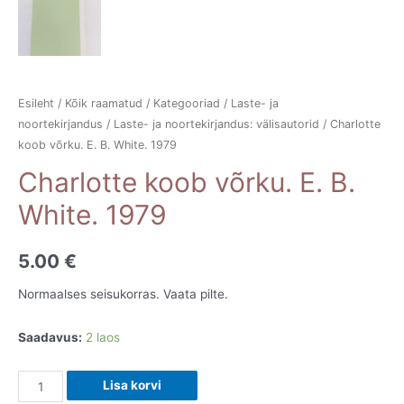
Esileht
/
Kõik raamatud
/
Kategooriad
/
Laste- ja
noortekirjandus
/
Laste- ja noortekirjandus: välisautorid
/ Charlotte
koob võrku. E. B. White. 1979
Charlotte koob võrku. E. B.
White. 1979
5.00
€
Normaalses seisukorras. Vaata pilte.
Saadavus:
2 laos
Charlotte
Lisa korvi
koob