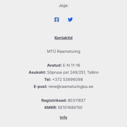
Jaga:
Kontaktid
MTÜ Raamaturing
Avatud:
E-N 11-16
Asukoht:
Sõpruse pst 249/251, Tallinn
Tel:
+372 53996098
E-post:
rene@raamaturinglus.ee
Registrikood:
80311837
KMKR:
EE101684150
Info