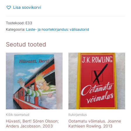
võrku.
Lisa soovikorvi
E.
B.
Tootekood:
E33
White.
Kategooria:
Laste- ja noortekirjandus: välisautorid
1979
Seotud tooted
kogus
Kõik raamatud
Ilukirjandus
Hüvasti, Bert! Sören Olsson;
Ootamatu võimalus. Joanne
Anders Jacobsson. 2003
Kathleen Rowling. 2013