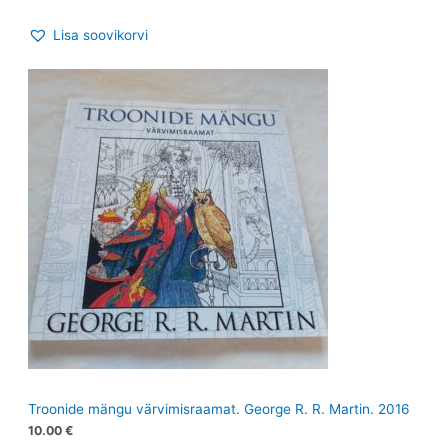
Lisa soovikorvi
Troonide mängu värvimisraamat. George R. R. Martin. 2016
10.00
€