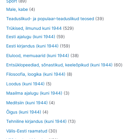
8
Sport
89
t
e
o
o
o
3
9
4
Male, kabe
4
t
d
d
o
t
t
t
3
Teaduslikud- ja populaar-teaduslikud teosed
39
e
e
d
o
o
o
9
5
Trükised, ilmunud kuni 1944
529
t
t
e
o
o
o
t
5
2
Eesti ajalugu (kuni 1944)
59
t
d
d
d
o
9
9
1
Eesti kirjandus (kuni 1944)
159
e
e
e
o
t
t
5
3
Elulood, memuaarid (kuni 1944)
38
t
t
t
d
o
o
9
8
6
Entsüklopeediad, sõnastikud, keeleõpikud (kuni 1944)
60
e
o
o
t
t
0
8
Filosoofia, loogika (kuni 1944)
8
t
d
d
o
o
t
t
5
Loodus (kuni 1944)
5
e
e
o
o
o
o
t
3
Maailma ajalugu (kuni 1944)
3
t
t
d
d
o
o
o
t
4
Meditsiin (kuni 1944)
4
e
e
d
d
o
o
t
4
Õigus (kuni 1944)
4
t
t
e
e
d
o
o
t
1
Tehniline kirjandus (kuni 1944)
13
t
t
e
d
o
o
3
3
Välis-Eesti raamatud
30
t
e
d
o
t
0