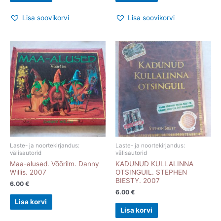
Lisa soovikorvi
Lisa soovikorvi
Laste- ja noortekirjandus:
Laste- ja noortekirjandus:
välisautorid
välisautorid
Maa-alused. Võõrilm. Danny
KADUNUD KULLALINNA
Willis. 2007
OTSINGUIL. STEPHEN
BIESTY. 2007
6.00
€
6.00
€
Lisa korvi
Lisa korvi