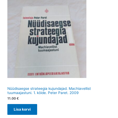
t
e
t
e
t
t
Nüüdisaegse strateegia kujundajad. Machiavellist
tuumaajastuni. 1. köide. Peter Paret. 2009
11.00
€
Lisa korvi