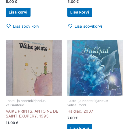
5.00
€
5.00
€
Lisa korvi
Lisa korvi
Lisa soovikorvi
Lisa soovikorvi
Laste- ja noortekirjandus:
Laste- ja noortekirjandus:
välisautorid
välisautorid
VÄIKE PRINTS. ANTOINE DE
Haldjad. 2007
SAINT-EXUPERY. 1993
7.00
€
11.00
€
Lisa korvi