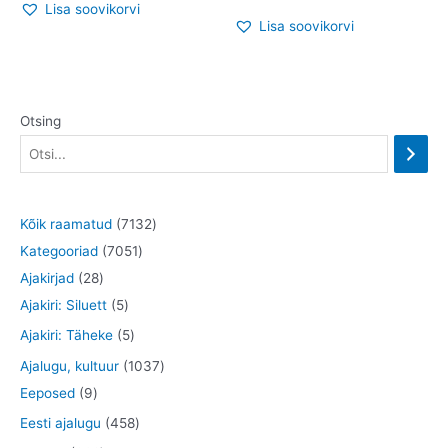
Lisa soovikorvi
Lisa soovikorvi
Otsing
7
Kõik raamatud
7132
7
1
Kategooriad
7051
2
0
3
Ajakirjad
28
8
5
5
2
Ajakiri: Siluett
5
t
t
1
t
5
Ajakiri: Täheke
5
o
o
t
o
t
1
Ajalugu, kultuur
1037
o
o
o
o
o
9
0
Eeposed
9
d
d
o
d
o
t
3
4
Eesti ajalugu
458
e
e
d
e
d
o
7