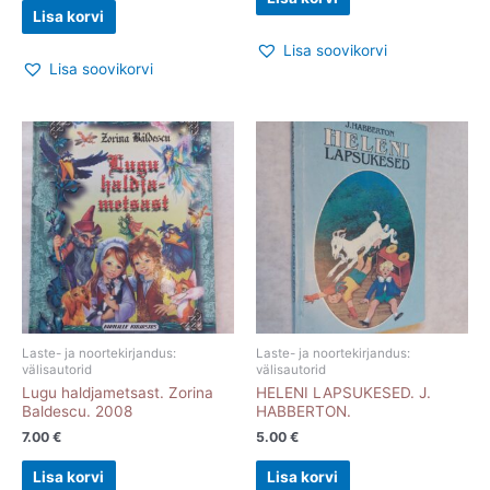
Lisa korvi
Lisa soovikorvi
Lisa soovikorvi
Laste- ja noortekirjandus:
Laste- ja noortekirjandus:
välisautorid
välisautorid
Lugu haldjametsast. Zorina
HELENI LAPSUKESED. J.
Baldescu. 2008
HABBERTON.
7.00
€
5.00
€
Lisa korvi
Lisa korvi