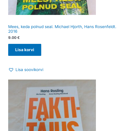
Mees, keda polnud seal. Michael Hjorth, Hans Rosenfeldt.
2016
9.00
€
Lisa korvi
Lisa soovikorvi