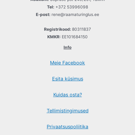
Tel:
+372 53996098
E-post:
rene@raamaturinglus.ee
Registrikood:
80311837
KMKR:
EE101684150
Info
Meie Facebook
Esita küsimus
Kuidas osta?
Tellimistingimused
Privaatsuspoliitika