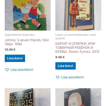
Inglisekeelne kirjandus
Laste- ja noortekirjandus: eesti
autorid
Johnny`s seven friends. Silvi
БАРХАТ И ОПИЛКИ, ИЛИ
Väljal. 1984
ТОВАРНЫЙ РЕБЁНОК И
10.00
€
БУКВЫ. Леэло Тунгал. 2012
9.00
€
Lisa korvi
Lisa korvi
Lisa soovikorvi
Lisa soovikorvi