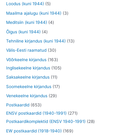
o
t
t
5
Loodus (kuni 1944)
5
e
e
o
o
o
o
t
3
Maailma ajalugu (kuni 1944)
3
t
t
d
d
o
o
o
t
4
Meditsiin (kuni 1944)
4
e
e
d
d
o
o
t
4
Õigus (kuni 1944)
4
t
t
e
e
d
o
o
t
1
Tehniline kirjandus (kuni 1944)
13
t
t
e
d
o
o
3
3
Välis-Eesti raamatud
30
t
e
d
o
t
0
1
Võõrkeelne kirjandus
163
t
e
d
o
t
6
1
Inglisekeelne kirjandus
105
t
e
o
o
3
0
1
Saksakeelne kirjandus
11
t
d
o
t
5
1
1
Soomekeelne kirjandus
17
e
d
o
t
t
7
2
Venekeelne kirjandus
29
t
e
o
o
o
t
9
6
Postkaardid
653
t
d
o
o
o
t
5
2
ENSV postkaardid (1940-1991)
271
e
d
d
o
o
3
7
2
Postkaardikomplektid (ENSV 1940-1991)
28
t
e
e
d
o
t
1
8
1
EW postkaardid (1918-1940)
169
t
t
e
d