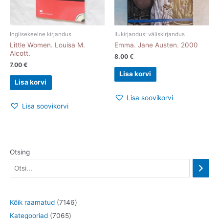
Inglisekeelne kirjandus
Ilukirjandus: väliskirjandus
Little Women. Louisa M.
Emma. Jane Austen. 2000
Alcott.
8.00
€
7.00
€
Lisa korvi
Lisa korvi
Lisa soovikorvi
Lisa soovikorvi
Otsing
7
Kõik raamatud
7146
7
1
Kategooriad
7065