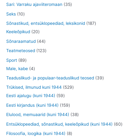
o
t
t
3
Sari: Varraku ajaviiteromaan
35
t
t
d
o
o
o
5
1
Seks
10
e
d
o
o
t
0
1
Sõnastikud, entsüklopeediad, leksikonid
187
t
e
d
d
o
t
2
8
Keeleõpikud
20
t
e
e
o
o
0
7
4
Sõnaraamatud
44
t
t
d
o
t
t
4
1
Teatmeteosed
123
e
d
o
o
t
2
8
Sport
89
t
e
o
o
o
3
9
4
Male, kabe
4
t
d
d
o
t
t
t
3
Teaduslikud- ja populaar-teaduslikud teosed
39
e
e
d
o
o
o
9
5
Trükised, ilmunud kuni 1944
529
t
t
e
o
o
o
t
5
2
Eesti ajalugu (kuni 1944)
59
t
d
d
d
o
9
9
1
Eesti kirjandus (kuni 1944)
159
e
e
e
o
t
t
5
3
Elulood, memuaarid (kuni 1944)
38
t
t
t
d
o
o
9
8
6
Entsüklopeediad, sõnastikud, keeleõpikud (kuni 1944)
60
e
o
o
t
t
0
8
Filosoofia, loogika (kuni 1944)
8
t
d
d
o