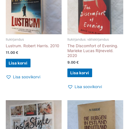
Ilukirjandus
Ilukirjandus: väliskirjandus
Lustrum. Robert Harris. 2010
The Discomfort of Evening.
Marieke Lucas Rijneveld.
11.00
€
2020
9.00
€
Lisa korvi
Lisa korvi
Lisa soovikorvi
Lisa soovikorvi