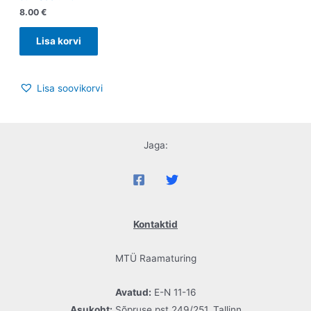
8.00
€
Lisa korvi
Lisa soovikorvi
Jaga:
Kontaktid
MTÜ Raamaturing
Avatud:
E-N 11-16
Asukoht:
Sõpruse pst 249/251, Tallinn