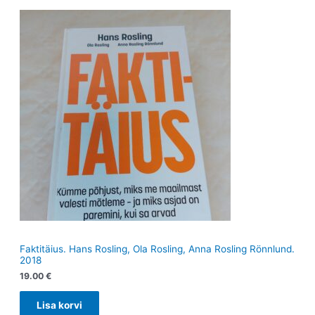
Faktitäius. Hans Rosling, Ola Rosling, Anna Rosling Rönnlund.
2018
19.00
€
Lisa korvi