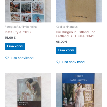
Fotograafia, filmitehnika
Keel ja kirjandus
Insta Style. 2018
Die Burgen in Estland und
Lettland. A. Tuulse. 1942
15.00
€
45.00
€
Lisa korvi
Lisa korvi
Lisa soovikorvi
Lisa soovikorvi