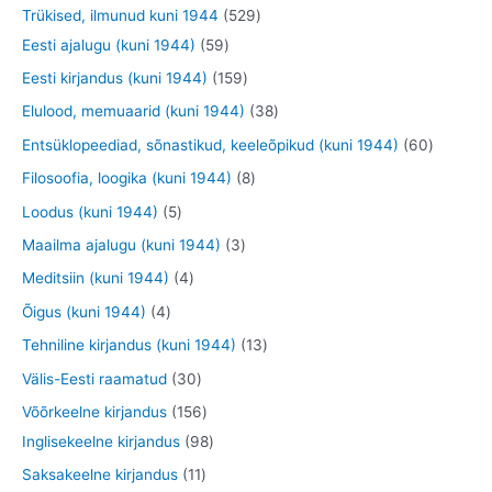
o
o
o
9
5
Trükised, ilmunud kuni 1944
529
t
t
e
o
o
o
t
5
2
Eesti ajalugu (kuni 1944)
59
t
d
d
d
o
9
9
1
Eesti kirjandus (kuni 1944)
159
e
e
e
o
t
t
5
3
Elulood, memuaarid (kuni 1944)
38
t
t
t
d
o
o
9
8
6
Entsüklopeediad, sõnastikud, keeleõpikud (kuni 1944)
60
e
o
o
t
t
0
8
Filosoofia, loogika (kuni 1944)
8
t
d
d
o
o
t
t
5
Loodus (kuni 1944)
5
e
e
o
o
o
o
t
3
Maailma ajalugu (kuni 1944)
3
t
t
d
d
o
o
o
t
4
Meditsiin (kuni 1944)
4
e
e
d
d
o
o
t
4
Õigus (kuni 1944)
4
t
t
e
e
d
o
o
t
1
Tehniline kirjandus (kuni 1944)
13
t
t
e
d
o
o
3
3
Välis-Eesti raamatud
30
t
e
d
o
t
0
1
Võõrkeelne kirjandus
156
t
e
d
o
t
5
9
Inglisekeelne kirjandus
98
t
e
o
o
6
8
1
Saksakeelne kirjandus
11
t