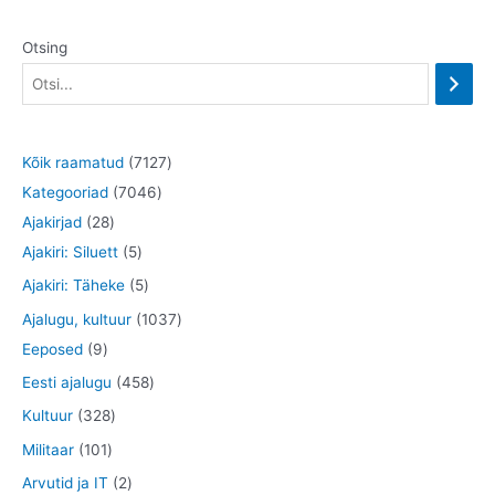
Otsing
7
Kõik raamatud
7127
7
1
Kategooriad
7046
2
0
2
Ajakirjad
28
8
5
4
7
Ajakiri: Siluett
5
t
t
6
t
5
Ajakiri: Täheke
5
o
o
t
o
t
1
Ajalugu, kultuur
1037
o
o
o
o
o
9
0
Eeposed
9
d
d
o
d
o
t
3
4
Eesti ajalugu
458
e
e
d
e
d
o
7
5
3
Kultuur
328
t
t
e
t
e
o
t
8
2
1
Militaar
101
t
t
d
o
t
8
0
2
Arvutid ja IT
2