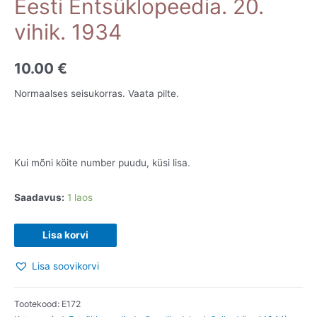
Eesti Entsüklopeedia. 20.
vihik. 1934
10.00
€
Normaalses seisukorras. Vaata pilte.
Kui mõni köite number puudu, küsi lisa.
Saadavus:
1 laos
Eesti
Lisa korvi
Entsüklopeedia.
Lisa soovikorvi
20.
vihik.
1934
Tootekood:
E172