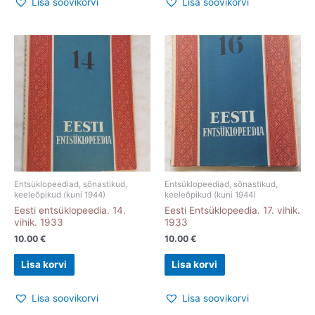
Lisa soovikorvi
Lisa soovikorvi
Entsüklopeediad, sõnastikud,
Entsüklopeediad, sõnastikud,
keeleõpikud (kuni 1944)
keeleõpikud (kuni 1944)
Eesti entsüklopeedia. 14.
Eesti Entsüklopeedia. 17. vihik.
vihik. 1933
1933
10.00
€
10.00
€
Lisa korvi
Lisa korvi
Lisa soovikorvi
Lisa soovikorvi