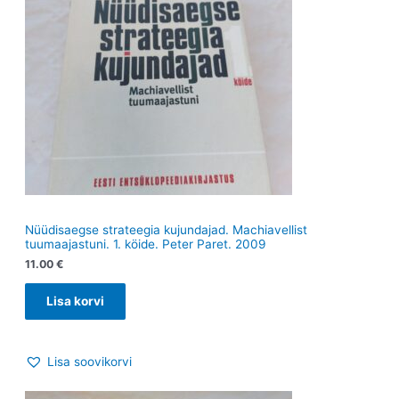
Nüüdisaegse strateegia kujundajad. Machiavellist
tuumaajastuni. 1. köide. Peter Paret. 2009
11.00
€
Lisa korvi
Lisa soovikorvi