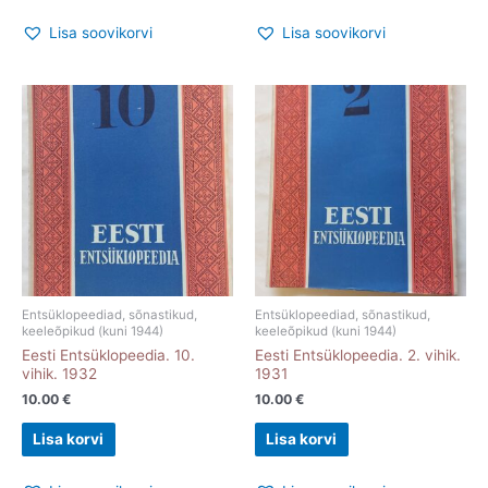
Lisa soovikorvi
Lisa soovikorvi
Entsüklopeediad, sõnastikud,
Entsüklopeediad, sõnastikud,
keeleõpikud (kuni 1944)
keeleõpikud (kuni 1944)
Eesti Entsüklopeedia. 10.
Eesti Entsüklopeedia. 2. vihik.
vihik. 1932
1931
10.00
€
10.00
€
Lisa korvi
Lisa korvi