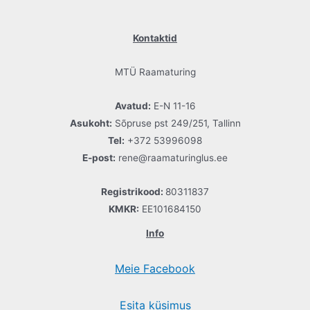
Kontaktid
MTÜ Raamaturing
Avatud:
E-N 11-16
Asukoht:
Sõpruse pst 249/251, Tallinn
Tel:
+372 53996098
E-post:
rene@raamaturinglus.ee
Registrikood:
80311837
KMKR:
EE101684150
Info
Meie Facebook
Esita küsimus