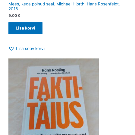
Mees, keda polnud seal. Michael Hjorth, Hans Rosenfeldt.
2016
9.00
€
Lisa korvi
Lisa soovikorvi