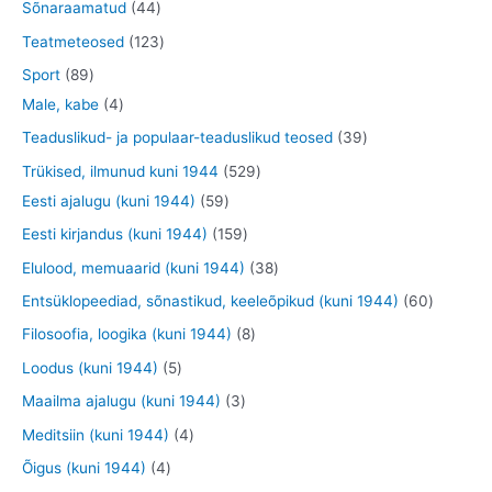
0
7
4
Sõnaraamatud
44
t
t
d
o
t
t
4
1
Teatmeteosed
123
e
d
o
o
t
2
8
Sport
89
t
e
o
o
o
3
9
4
Male, kabe
4
t
d
d
o
t
t
t
3
Teaduslikud- ja populaar-teaduslikud teosed
39
e
e
d
o
o
o
9
5
Trükised, ilmunud kuni 1944
529
t
t
e
o
o
o
t
5
2
Eesti ajalugu (kuni 1944)
59
t
d
d
d
o
9
9
1
Eesti kirjandus (kuni 1944)
159
e
e
e
o
t
t
5
3
Elulood, memuaarid (kuni 1944)
38
t
t
t
d
o
o
9
8
6
Entsüklopeediad, sõnastikud, keeleõpikud (kuni 1944)
60
e
o
o
t
t
0
8
Filosoofia, loogika (kuni 1944)
8
t
d
d
o
o
t
t
5
Loodus (kuni 1944)
5
e
e
o
o
o
o
t
3
Maailma ajalugu (kuni 1944)
3
t
t
d
d
o
o
o
t
4
Meditsiin (kuni 1944)
4
e
e
d
d
o
o
t
4
Õigus (kuni 1944)
4
t
t
e
e
d
o