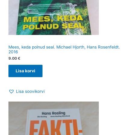
Mees, keda polnud seal. Michael Hjorth, Hans Rosenfeldt.
2016
9.00
€
Lisa korvi
Lisa soovikorvi