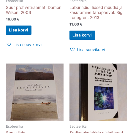
Esoteerika
Esoteerika
Suur prohvetiraamat. Damon
Labürindid. Iidsed müüdid ja
Wilson. 2006
kasutamine tänapäeval. Sig
Lonegren. 2013
16.00
€
11.00
€
Lisa korvi
Lisa korvi
Lisa soovikorvi
Lisa soovikorvi
Esoteerika
Esoteerika
Sensitiivid.
Sodiaagimärkide piiripäevad