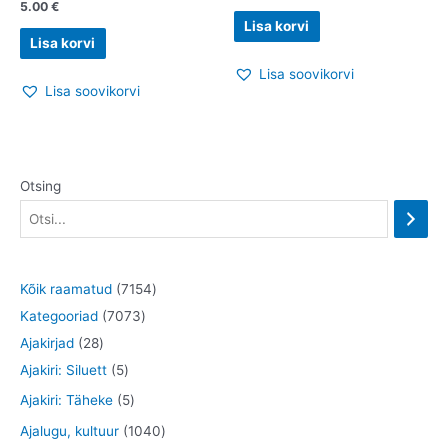
5.00
€
Lisa korvi
Lisa korvi
Lisa soovikorvi
Lisa soovikorvi
Otsing
7
Kõik raamatud
7154
7
1
Kategooriad
7073
2
0
5
Ajakirjad
28
8
5
7
4
Ajakiri: Siluett
5
t
t
3
t
5
Ajakiri: Täheke
5
o
o
t
o
t
1
Ajalugu, kultuur
1040