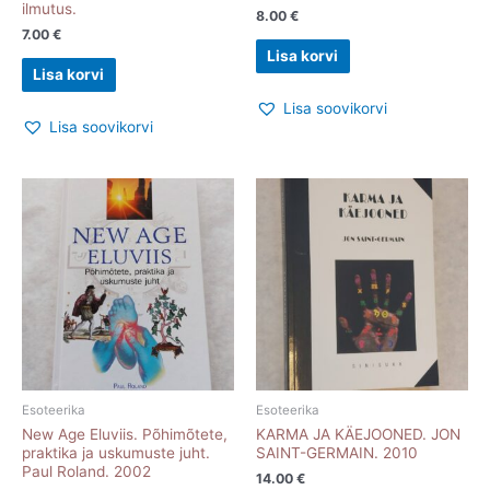
ilmutus.
8.00
€
7.00
€
Lisa korvi
Lisa korvi
Lisa soovikorvi
Lisa soovikorvi
Esoteerika
Esoteerika
New Age Eluviis. Põhimõtete,
KARMA JA KÄEJOONED. JON
praktika ja uskumuste juht.
SAINT-GERMAIN. 2010
Paul Roland. 2002
14.00
€