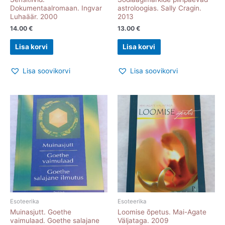
Dokumentaalromaan. Ingvar
astroloogias. Sally Cragin.
Luhaäär. 2000
2013
14.00
€
13.00
€
Lisa korvi
Lisa korvi
Lisa soovikorvi
Lisa soovikorvi
Esoteerika
Esoteerika
Muinasjutt. Goethe
Loomise õpetus. Mai-Agate
vaimulaad. Goethe salajane
Väljataga. 2009