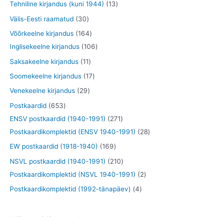
o
t
1
Tehniline kirjandus (kuni 1944)
13
t
t
e
d
o
o
3
3
Välis-Eesti raamatud
30
t
e
d
o
t
0
1
Võõrkeelne kirjandus
164
t
e
d
o
t
6
1
Inglisekeelne kirjandus
106
t
e
o
o
4
0
1
Saksakeelne kirjandus
11
t
d
o
t
6
1
1
Soomekeelne kirjandus
17
e
d
o
t
t
7
2
Venekeelne kirjandus
29
t
e
o
o
o
t
9
6
Postkaardid
653
t
d
o
o
o
t
5
2
ENSV postkaardid (1940-1991)
271
e
d
d
o
o
3
7
2
Postkaardikomplektid (ENSV 1940-1991)
28
t
e
e
d
o
t
1
8
1
EW postkaardid (1918-1940)
169
t
t
e
d
o
t
t
6
2
NSVL postkaardid (1940-1991)
210
t
e
o
o
o
9
1
2
Postkaardikomplektid (NSVL 1940-1991)
2
t
d
o
o
t
0
t
4
Postkaardikomplektid (1992-tänapäev)
4
e
d
d
o
t
o
t
t
e
e
o
o
o
o