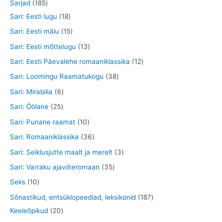
2
1
Sarjad
185
t
e
d
o
o
9
8
1
Sari: Eesti lugu
18
t
e
d
o
t
5
8
1
Sari: Eesti mälu
15
t
e
d
o
t
t
5
1
Sari: Eesti mõttelugu
13
t
e
o
o
o
t
3
1
Sari: Eesti Päevalehe romaaniklassika
12
t
d
o
o
o
t
2
3
Sari: Loomingu Raamatukogu
38
e
d
d
o
o
t
8
6
Sari: Mirabilia
6
t
e
e
d
o
o
t
t
2
Sari: Öölane
25
t
t
e
d
o
o
o
5
1
Sari: Punane raamat
10
t
e
d
o
o
t
0
3
Sari: Romaaniklassika
36
t
e
d
d
o
t
6
3
Sari: Seiklusjutte maalt ja merelt
3
t
e
e
o
o
t
t
3
Sari: Varraku ajaviiteromaan
35
t
t
d
o
o
o
5
1
Seks
10
e
d
o
o
t
0
1
Sõnastikud, entsüklopeediad, leksikonid
187
t
e
d
d
o
t
2
8
Keeleõpikud
20
t
e
e
o
o