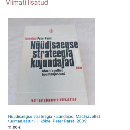
Viimati lisatud
t
t
d
o
d
o
e
d
e
d
t
e
t
e
t
t
Nüüdisaegse strateegia kujundajad. Machiavellist
tuumaajastuni. 1. köide. Peter Paret. 2009
11.00
€