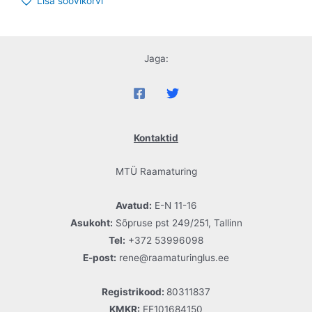
Lisa soovikorvi
Jaga:
Kontaktid
MTÜ Raamaturing
Avatud:
E-N 11-16
Asukoht:
Sõpruse pst 249/251, Tallinn
Tel:
+372 53996098
E-post:
rene@raamaturinglus.ee
Registrikood:
80311837
KMKR:
EE101684150