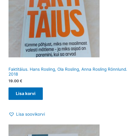
Faktitäius. Hans Rosling, Ola Rosling, Anna Rosling Rönnlund.
2018
19.00
€
Lisa korvi
Lisa soovikorvi