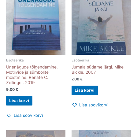
Esoteerika
Esoteerika
Unenägude tõlgendamine.
Jumala südame järgi. Mike
Motiivide ja sümbolite
Bickle. 2007
mõistmine. Renate C.
7.00
€
Zellinger. 2019
9.00
€
Lisa korvi
Lisa korvi
Lisa soovikorvi
Lisa soovikorvi