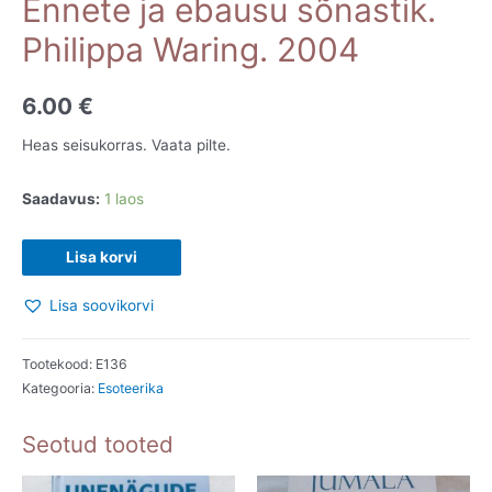
Ennete ja ebausu sõnastik.
Philippa Waring. 2004
6.00
€
Heas seisukorras. Vaata pilte.
Saadavus:
1 laos
Ennete
Lisa korvi
ja
Lisa soovikorvi
ebausu
sõnastik.
Philippa
Tootekood:
E136
Kategooria:
Esoteerika
Waring.
2004
Seotud tooted
kogus