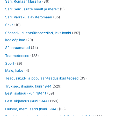
0
3
Sari: Romaaniklassika
36
t
e
d
d
o
t
6
3
Sari: Seiklusjutte maalt ja merelt
3
t
e
e
o
o
t
t
3
Sari: Varraku ajaviiteromaan
35
t
t
d
o
o
o
5
1
Seks
10
e
d
o
o
t
0
1
Sõnastikud, entsüklopeediad, leksikonid
187
t
e
d
d
o
t
2
8
Keeleõpikud
20
t
e
e
o
o
0
7
4
Sõnaraamatud
44
t
t
d
o
t
t
4
1
Teatmeteosed
123
e
d
o
o
t
2
8
Sport
89
t
e
o
o
o
3
9
4
Male, kabe
4
t
d
d
o
t
t
t
3
Teaduslikud- ja populaar-teaduslikud teosed
39
e
e
d
o
o
o
9
5
Trükised, ilmunud kuni 1944
529
t
t
e
o
o
o
t
5
2
Eesti ajalugu (kuni 1944)
59
t
d
d
d
o
9
9
1
Eesti kirjandus (kuni 1944)
159
e
e
e
o
t
t
5
3
Elulood, memuaarid (kuni 1944)
38
t
t
t
d
o
o
9
8