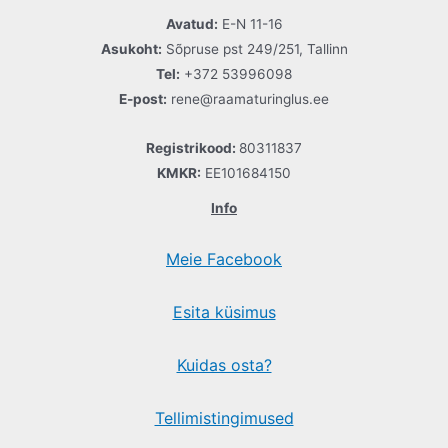
Avatud:
E-N 11-16
Asukoht:
Sõpruse pst 249/251, Tallinn
Tel:
+372 53996098
E-post:
rene@raamaturinglus.ee
Registrikood:
80311837
KMKR:
EE101684150
Info
Meie Facebook
Esita küsimus
Kuidas osta?
Tellimistingimused