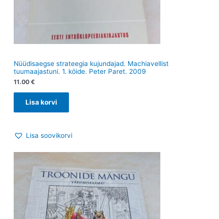
Nüüdisaegse strateegia kujundajad. Machiavellist
tuumaajastuni. 1. köide. Peter Paret. 2009
11.00
€
Lisa korvi
Lisa soovikorvi