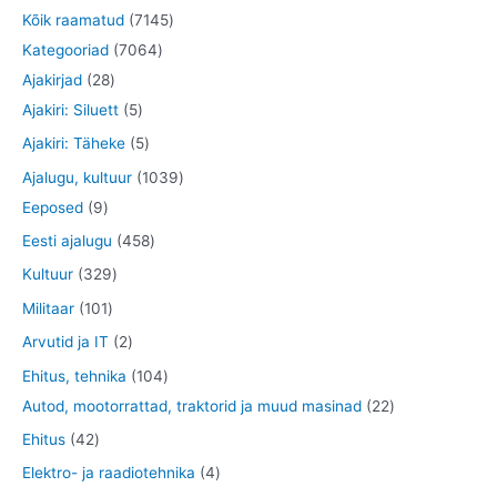
7
Kõik raamatud
7145
7
1
Kategooriad
7064
2
0
4
Ajakirjad
28
8
5
6
5
Ajakiri: Siluett
5
t
t
4
t
5
Ajakiri: Täheke
5
o
o
t
o
t
1
Ajalugu, kultuur
1039
o
o
o
o
o
9
0
Eeposed
9
d
d
o
d
o
t
3
4
Eesti ajalugu
458
e
e
d
e
d
o
9
5
3
Kultuur
329
t
t
e
t
e
o
t
8
2
1
Militaar
101
t
t
d
o
t
9
0
2
Arvutid ja IT
2
e
o
o
t
1
t
1
Ehitus, tehnika
104
t
d
o
o
t
o
0
2
Autod, mootorrattad, traktorid ja muud masinad
22
e
d
o
o
o
4
2
4
Ehitus
42
t
e
d
o
d
t
t
2
4
Elektro- ja raadiotehnika
4
t
e
d
e
o
o