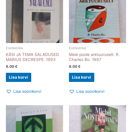
Esoteerika
Esoteerika
KÄSI JA TEMA SALADUSED.
Meie poole arktuuruselt. R.
MARIUS DECRESPE. 1993
Charles Bo. 1997
6.00
€
6.00
€
Lisa korvi
Lisa korvi
Lisa soovikorvi
Lisa soovikorvi