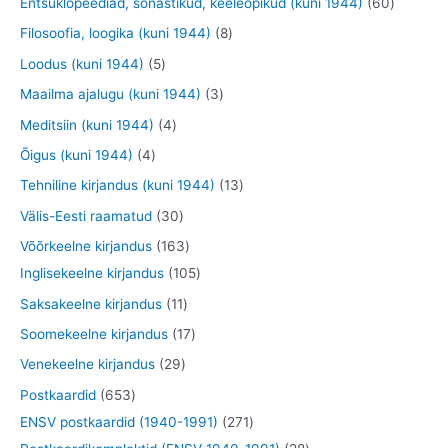
6
Entsüklopeediad, sõnastikud, keeleõpikud (kuni 1944)
60
e
o
o
t
t
0
8
Filosoofia, loogika (kuni 1944)
8
t
d
d
o
o
t
t
5
Loodus (kuni 1944)
5
e
e
o
o
o
o
t
3
Maailma ajalugu (kuni 1944)
3
t
t
d
d
o
o
o
t
4
Meditsiin (kuni 1944)
4
e
e
d
d
o
o
t
4
Õigus (kuni 1944)
4
t
t
e
e
d
o
o
t
1
Tehniline kirjandus (kuni 1944)
13
t
t
e
d
o
o
3
3
Välis-Eesti raamatud
30
t
e
d
o
t
0
1
Võõrkeelne kirjandus
163
t
e
d
o
t
6
1
Inglisekeelne kirjandus
105
t
e
o
o
3
0
1
Saksakeelne kirjandus
11
t
d
o
t
5
1
1
Soomekeelne kirjandus
17
e
d
o
t
t
7
2
Venekeelne kirjandus
29
t
e
o
o
o
t
9
6
Postkaardid
653
t
d
o
o
o
t
5
2
ENSV postkaardid (1940-1991)
271
e
d
d
o
o
3
7
2