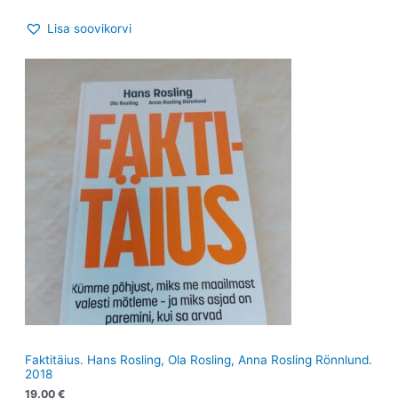
Lisa soovikorvi
Faktitäius. Hans Rosling, Ola Rosling, Anna Rosling Rönnlund.
2018
19.00
€