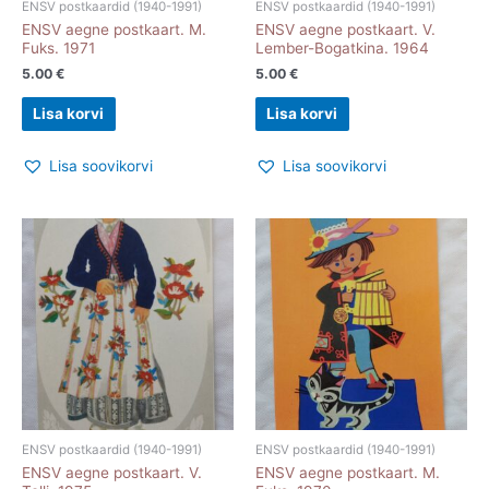
ENSV postkaardid (1940-1991)
ENSV postkaardid (1940-1991)
ENSV aegne postkaart. M.
ENSV aegne postkaart. V.
Fuks. 1971
Lember-Bogatkina. 1964
5.00
€
5.00
€
Lisa korvi
Lisa korvi
Lisa soovikorvi
Lisa soovikorvi
ENSV postkaardid (1940-1991)
ENSV postkaardid (1940-1991)
ENSV aegne postkaart. V.
ENSV aegne postkaart. M.