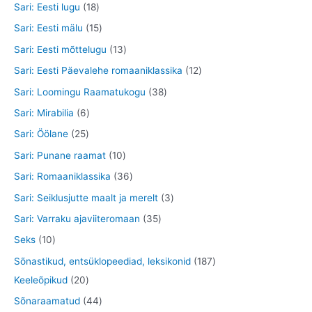
o
9
8
1
Sari: Eesti lugu
18
t
e
d
o
t
5
8
1
Sari: Eesti mälu
15
t
e
d
o
t
t
5
1
Sari: Eesti mõttelugu
13
t
e
o
o
o
t
3
1
Sari: Eesti Päevalehe romaaniklassika
12
t
d
o
o
o
t
2
3
Sari: Loomingu Raamatukogu
38
e
d
d
o
o
t
8
6
Sari: Mirabilia
6
t
e
e
d
o
o
t
t
2
Sari: Öölane
25
t
t
e
d
o
o
o
5
1
Sari: Punane raamat
10
t
e
d
o
o
t
0
3
Sari: Romaaniklassika
36
t
e
d
d
o
t
6
3
Sari: Seiklusjutte maalt ja merelt
3
t
e
e
o
o
t
t
3
Sari: Varraku ajaviiteromaan
35
t
t
d
o
o
o
5
1
Seks
10
e
d
o
o
t
0
1
Sõnastikud, entsüklopeediad, leksikonid
187
t
e
d
d
o
t
2
8
Keeleõpikud
20
t
e
e
o
o
0
7
4
Sõnaraamatud
44
t
t
d