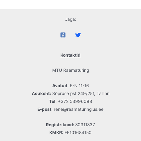
Jaga:
Kontaktid
MTÜ Raamaturing
Avatud:
E-N 11-16
Asukoht:
Sõpruse pst 249/251, Tallinn
Tel:
+372 53996098
E-post:
rene@raamaturinglus.ee
Registrikood:
80311837
KMKR:
EE101684150