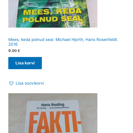
Mees, keda polnud seal. Michael Hjorth, Hans Rosenfeldt.
2016
9.00
€
Lisa korvi
Lisa soovikorvi