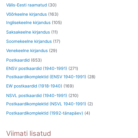
d
o
o
3
3
Välis-Eesti raamatud
30
t
e
d
o
t
0
1
Võõrkeelne kirjandus
163
t
e
d
o
t
6
1
Inglisekeelne kirjandus
105
t
e
o
o
3
0
1
Saksakeelne kirjandus
11
t
d
o
t
5
1
1
Soomekeelne kirjandus
17
e
d
o
t
t
7
2
Venekeelne kirjandus
29
t
e
o
o
o
t
9
6
Postkaardid
653
t
d
o
o
o
t
5
2
ENSV postkaardid (1940-1991)
271
e
d
d
o
o
3
7
2
Postkaardikomplektid (ENSV 1940-1991)
28
t
e
e
d
o
t
1
8
1
EW postkaardid (1918-1940)
169
t
t
e
d
o
t
t
6
2
NSVL postkaardid (1940-1991)
210
t
e
o
o
o
9
1
2
Postkaardikomplektid (NSVL 1940-1991)
2
t
d
o
o
t
0
t
4
Postkaardikomplektid (1992-tänapäev)
4
e
d
d
o
t
o
t
t
e
e
o
o
o
o
Viimati lisatud
t
t
d
o
d
o