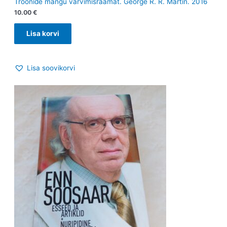
Troonide mängu värvimisraamat. George R. R. Martin. 2016
10.00
€
Lisa korvi
Lisa soovikorvi