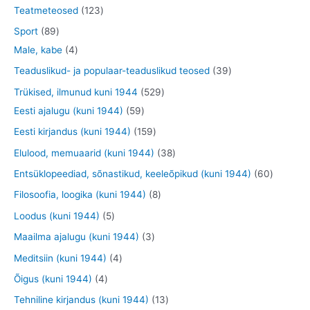
o
t
t
4
1
Teatmeteosed
123
e
d
o
o
t
2
8
Sport
89
t
e
o
o
o
3
9
4
Male, kabe
4
t
d
d
o
t
t
t
3
Teaduslikud- ja populaar-teaduslikud teosed
39
e
e
d
o
o
o
9
5
Trükised, ilmunud kuni 1944
529
t
t
e
o
o
o
t
5
2
Eesti ajalugu (kuni 1944)
59
t
d
d
d
o
9
9
1
Eesti kirjandus (kuni 1944)
159
e
e
e
o
t
t
5
3
Elulood, memuaarid (kuni 1944)
38
t
t
t
d
o
o
9
8
6
Entsüklopeediad, sõnastikud, keeleõpikud (kuni 1944)
60
e
o
o
t
t
0
8
Filosoofia, loogika (kuni 1944)
8
t
d
d
o
o
t
t
5
Loodus (kuni 1944)
5
e
e
o
o
o
o
t
3
Maailma ajalugu (kuni 1944)
3
t
t
d
d
o
o
o
t
4
Meditsiin (kuni 1944)
4
e
e
d
d
o
o
t
4
Õigus (kuni 1944)
4
t
t
e
e
d
o
o
t
1
Tehniline kirjandus (kuni 1944)
13
t
t
e