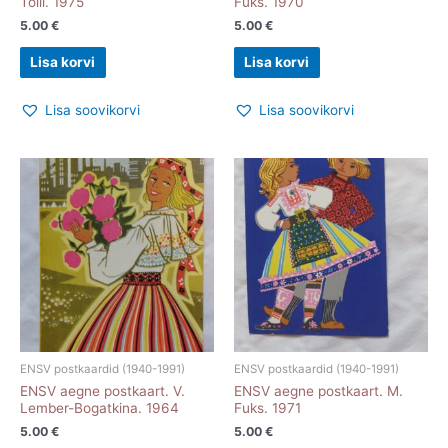
Tolli. 1975
Fuks. 1970
5.00
€
5.00
€
Lisa korvi
Lisa korvi
Lisa soovikorvi
Lisa soovikorvi
ENSV postkaardid (1940-1991)
ENSV postkaardid (1940-1991)
ENSV aegne postkaart. V.
ENSV aegne postkaart. M.
Lember-Bogatkina. 1964
Fuks. 1971
5.00
€
5.00
€