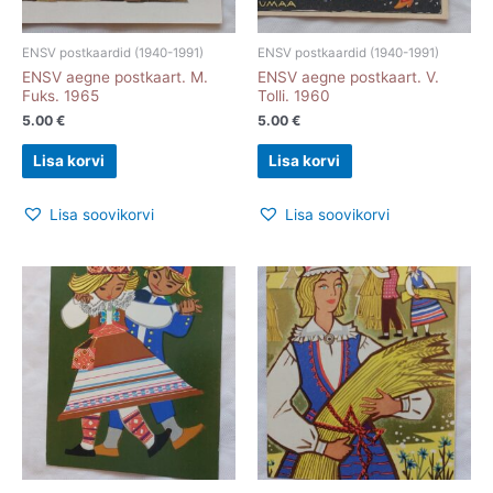
ENSV postkaardid (1940-1991)
ENSV postkaardid (1940-1991)
ENSV aegne postkaart. M.
ENSV aegne postkaart. V.
Fuks. 1965
Tolli. 1960
5.00
€
5.00
€
Lisa korvi
Lisa korvi
Lisa soovikorvi
Lisa soovikorvi