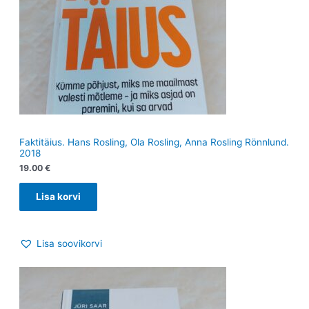
Faktitäius. Hans Rosling, Ola Rosling, Anna Rosling Rönnlund.
2018
19.00
€
Lisa korvi
Lisa soovikorvi