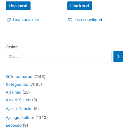
Lisa korvi
Lisa korvi
Lisa soovikorvi
Lisa soovikorvi
Otsing
7
Kõik raamatud
7146
7
1
Kategooriad
7065
2
0
4
Ajakirjad
28
8
5
6
6
Ajakiri: Siluett
5
t
t
5
t
5
Ajakiri: Täheke
5
o
o
t
o
t
1
Ajalugu, kultuur
1040
o
o
o
o
o
9
0
Eeposed
9