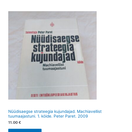
e
d
e
d
t
e
t
e
t
t
Nüüdisaegse strateegia kujundajad. Machiavellist
tuumaajastuni. 1. köide. Peter Paret. 2009
11.00
€