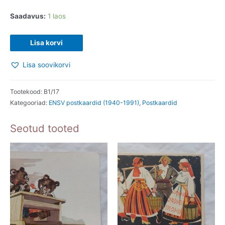
Saadavus:
1 laos
ENSV
Lisa korvi
aegne
Lisa soovikorvi
postkaart.
A.
Vender.
Tootekood:
B1/17
Kategooriad:
ENSV postkaardid (1940-1991)
,
Postkaardid
1957
kogus
Seotud tooted