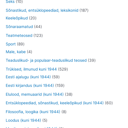
5
1
Seks
10
e
d
o
o
t
0
1
Sõnastikud, entsüklopeediad, leksikonid
187
t
e
d
d
o
t
2
8
Keeleõpikud
20
t
e
e
o
o
0
7
4
Sõnaraamatud
44
t
t
d
o
t
t
4
1
Teatmeteosed
123
e
d
o
o
t
2
8
Sport
89
t
e
o
o
o
3
9
4
Male, kabe
4
t
d
d
o
t
t
t
3
Teaduslikud- ja populaar-teaduslikud teosed
39
e
e
d
o
o
o
9
5
Trükised, ilmunud kuni 1944
529
t
t
e
o
o
o
t
5
2
Eesti ajalugu (kuni 1944)
59
t
d
d
d
o
9
9
1
Eesti kirjandus (kuni 1944)
159
e
e
e
o
t
t
5
3
Elulood, memuaarid (kuni 1944)
38
t
t
t
d
o
o
9
8
6
Entsüklopeediad, sõnastikud, keeleõpikud (kuni 1944)
60
e
o
o
t
t
0
8
Filosoofia, loogika (kuni 1944)
8
t
d
d
o
o
t
t
5
Loodus (kuni 1944)
5
e
e
o
o
o
o
t