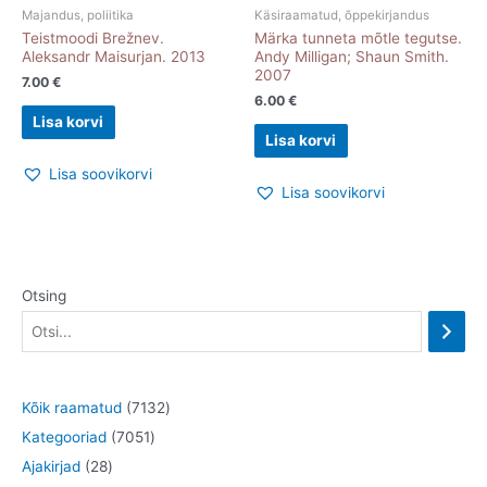
Majandus, poliitika
Käsiraamatud, õppekirjandus
Teistmoodi Brežnev.
Märka tunneta mõtle tegutse.
Aleksandr Maisurjan. 2013
Andy Milligan; Shaun Smith.
2007
7.00
€
6.00
€
Lisa korvi
Lisa korvi
Lisa soovikorvi
Lisa soovikorvi
Otsing
7
Kõik raamatud
7132
7
1
Kategooriad
7051
2
0
3
Ajakirjad
28