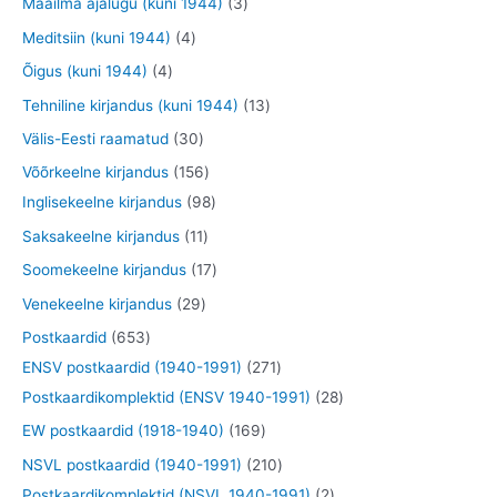
3
Maailma ajalugu (kuni 1944)
3
t
t
d
d
o
o
o
t
4
Meditsiin (kuni 1944)
4
e
e
d
d
o
o
t
4
Õigus (kuni 1944)
4
t
t
e
e
d
o
o
t
1
Tehniline kirjandus (kuni 1944)
13
t
t
e
d
o
o
3
3
Välis-Eesti raamatud
30
t
e
d
o
t
0
1
Võõrkeelne kirjandus
156
t
e
d
o
t
5
9
Inglisekeelne kirjandus
98
t
e
o
o
6
8
1
Saksakeelne kirjandus
11
t
d
o
t
t
1
1
Soomekeelne kirjandus
17
e
d
o
o
t
7
2
Venekeelne kirjandus
29
t
e
o
o
o
t
9
6
Postkaardid
653
t
d
d
o
o
t
5
2
ENSV postkaardid (1940-1991)
271
e
e
d
o
o
3
7
2
Postkaardikomplektid (ENSV 1940-1991)
28
t
t
e
d
o
t
1
8
1
EW postkaardid (1918-1940)
169
t
e
d
o
t
t
6
2
NSVL postkaardid (1940-1991)
210
t
e
o
o
o
9
1
2
Postkaardikomplektid (NSVL 1940-1991)
2