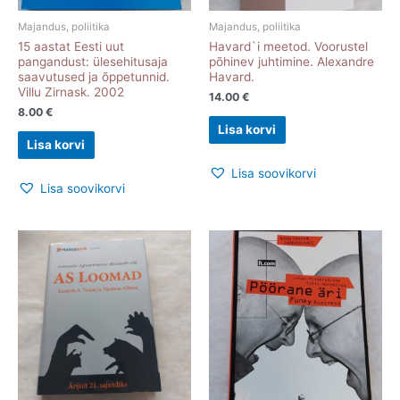
Majandus, poliitika
Majandus, poliitika
15 aastat Eesti uut
Havard`i meetod. Voorustel
pangandust: ülesehitusaja
põhinev juhtimine. Alexandre
saavutused ja õppetunnid.
Havard.
Villu Zirnask. 2002
14.00
€
8.00
€
Lisa korvi
Lisa korvi
Lisa soovikorvi
Lisa soovikorvi