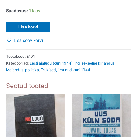
Saadavus:
1 laos
Estonian
Lisa korvi
economic
Lisa soovikorvi
year-
book
for
Tootekood:
E101
Kategooriad:
Eesti ajalugu (kuni 1944)
,
Inglisekeelne kirjandus
,
1938.
Majandus, poliitika
,
Trükised, ilmunud kuni 1944
kogus
Seotud tooted