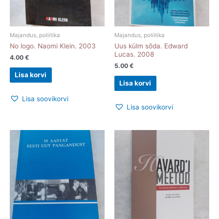
Majandus, poliitika
Majandus, poliitika
No logo. Naomi Klein. 2003
Uus külm sõda. Edward
Lucas. 2008
4.00
€
5.00
€
Lisa korvi
Lisa korvi
Lisa soovikorvi
Lisa soovikorvi