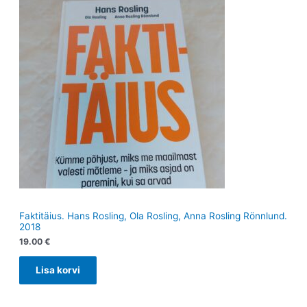
Faktitäius. Hans Rosling, Ola Rosling, Anna Rosling Rönnlund.
2018
19.00
€
Lisa korvi