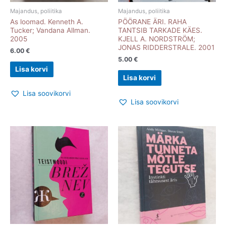
Majandus, poliitika
Majandus, poliitika
As loomad. Kenneth A.
PÖÖRANE ÄRI. RAHA
Tucker; Vandana Allman.
TANTSIB TARKADE KÄES.
2005
KJELL A. NORDSTRÖM;
JONAS RIDDERSTRALE. 2001
6.00
€
5.00
€
Lisa korvi
Lisa korvi
Lisa soovikorvi
Lisa soovikorvi