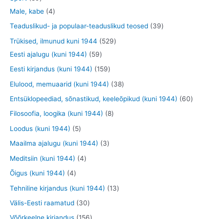
t
e
o
o
o
3
9
4
Male, kabe
4
t
d
d
o
t
t
t
3
Teaduslikud- ja populaar-teaduslikud teosed
39
e
e
d
o
o
o
9
5
Trükised, ilmunud kuni 1944
529
t
t
e
o
o
o
t
5
2
Eesti ajalugu (kuni 1944)
59
t
d
d
d
o
9
9
1
Eesti kirjandus (kuni 1944)
159
e
e
e
o
t
t
5
3
Elulood, memuaarid (kuni 1944)
38
t
t
t
d
o
o
9
8
6
Entsüklopeediad, sõnastikud, keeleõpikud (kuni 1944)
60
e
o
o
t
t
0
8
Filosoofia, loogika (kuni 1944)
8
t
d
d
o
o
t
t
5
Loodus (kuni 1944)
5
e
e
o
o
o
o
t
3
Maailma ajalugu (kuni 1944)
3
t
t
d
d
o
o
o
t
4
Meditsiin (kuni 1944)
4
e
e
d
d
o
o
t
4
Õigus (kuni 1944)
4
t
t
e
e
d
o
o
t
1
Tehniline kirjandus (kuni 1944)
13
t
t
e
d
o
o
3
3
Välis-Eesti raamatud
30
t
e
d
o
t
0
1
Võõrkeelne kirjandus
156