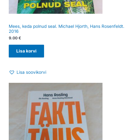
Mees, keda polnud seal. Michael Hjorth, Hans Rosenfeldt.
2016
9.00
€
Lisa korvi
Lisa soovikorvi