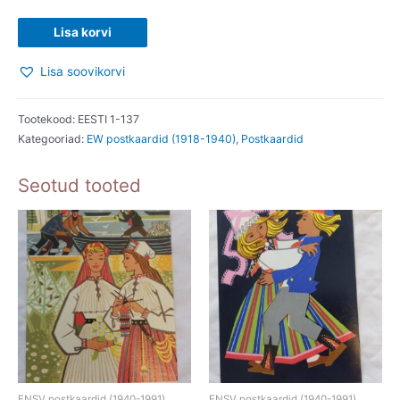
EV
Lisa korvi
AEGNE
Lisa soovikorvi
POSTKAART.
ALATSKIVI.
kogus
Tootekood:
EESTI 1-137
Kategooriad:
EW postkaardid (1918-1940)
,
Postkaardid
Seotud tooted
ENSV postkaardid (1940-1991)
ENSV postkaardid (1940-1991)