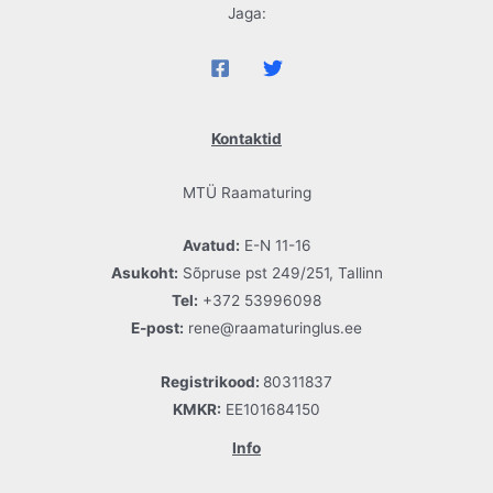
Jaga:
Kontaktid
MTÜ Raamaturing
Avatud:
E-N 11-16
Asukoht:
Sõpruse pst 249/251, Tallinn
Tel:
+372 53996098
E-post:
rene@raamaturinglus.ee
Registrikood:
80311837
KMKR:
EE101684150
Info