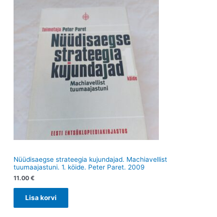
e
t
e
t
t
Nüüdisaegse strateegia kujundajad. Machiavellist
tuumaajastuni. 1. köide. Peter Paret. 2009
11.00
€
Lisa korvi