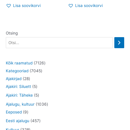
Lisa soovikorvi
Lisa soovikorvi
Otsing
7
Kõik raamatud
7126
7
1
Kategooriad
7045
2
0
2
Ajakirjad
28
8
5
4
6
Ajakiri: Siluett
5
t
t
5
t
5
Ajakiri: Täheke
5
o
o
t
o
t
1
Ajalugu, kultuur
1036
o
o
o
o
o
9
0
Eeposed
9
d
d
o
d
o
t
3
4
Eesti ajalugu
457
e
e
d
e
d
o
6
5
3
Kultuur
328