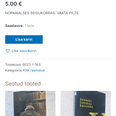
5.00
€
NORMAALSES SEISUKORRAS. VAATA PILTE.
Saadavus:
1 laos
EW
Lisa korvi
AEGNE.
Lisa soovikorvi
NOORIK.
RISTI.
kogus
Tootekood:
EESTI 1-163
Kategooria:
Kõik raamatud
Seotud tooted