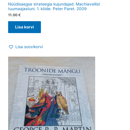
Nüüdisaegse strateegia kujundajad. Machiavellist
tuumaajastuni. 1. köide. Peter Paret. 2009
11.00
€
Lisa korvi
Lisa soovikorvi