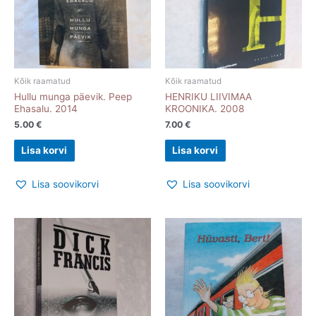
Kõik raamatud
Kõik raamatud
Hullu munga päevik. Peep
HENRIKU LIIVIMAA
Ehasalu. 2014
KROONIKA. 2008
5.00
€
7.00
€
Lisa korvi
Lisa korvi
Lisa soovikorvi
Lisa soovikorvi