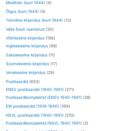
o
t
4
Meditsiin (kuni 1944)
4
e
e
d
d
o
o
t
4
Õigus (kuni 1944)
4
t
t
e
e
d
o
o
t
1
Tehniline kirjandus (kuni 1944)
13
t
t
e
d
o
o
3
3
Välis-Eesti raamatud
30
t
e
d
o
t
0
1
Võõrkeelne kirjandus
156
t
e
d
o
t
5
9
Inglisekeelne kirjandus
98
t
e
o
o
6
8
1
Saksakeelne kirjandus
11
t
d
o
t
t
1
1
Soomekeelne kirjandus
17
e
d
o
o
t
7
2
Venekeelne kirjandus
29
t
e
o
o
o
t
9
6
Postkaardid
653
t
d
d
o
o
t
5
2
ENSV postkaardid (1940-1991)
271
e
e
d
o
o
3
7
2
Postkaardikomplektid (ENSV 1940-1991)
28
t
t
e
d
o
t
1
8
1
EW postkaardid (1918-1940)
169
t
e
d
o
t
t
6
2
NSVL postkaardid (1940-1991)
210
t
e
o
o
o
9
1
2
Postkaardikomplektid (NSVL 1940-1991)
2
t
d
o
o
t
0
t