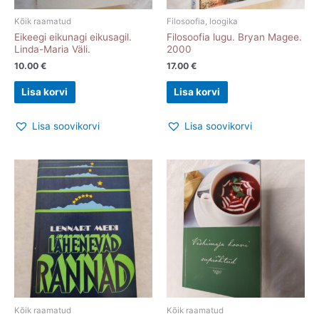
Kõik raamatud
Filosoofia, loogika
Eikeegi eikunagi eikusagil.
Filosoofia lugu. Bryan Magee.
Linda-Maria Väli.
2000
10.00
€
17.00
€
Lisa korvi
Lisa korvi
Lisa soovikorvi
Lisa soovikorvi
Kõik raamatud
Kõik raamatud