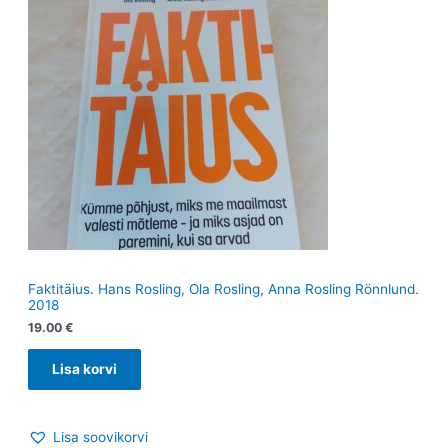
Faktitäius. Hans Rosling, Ola Rosling, Anna Rosling Rönnlund.
2018
19.00
€
Lisa korvi
Lisa soovikorvi