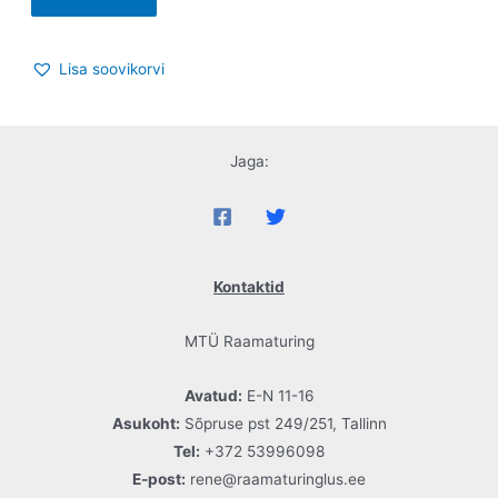
Lisa soovikorvi
Jaga:
Kontaktid
MTÜ Raamaturing
Avatud:
E-N 11-16
Asukoht:
Sõpruse pst 249/251, Tallinn
Tel:
+372 53996098
E-post:
rene@raamaturinglus.ee