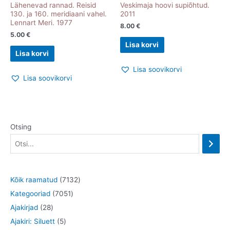
Lähenevad rannad. Reisid
Veskimaja hoovi supiõhtud.
130. ja 160. meridiaani vahel.
2011
Lennart Meri. 1977
8.00
€
5.00
€
Lisa korvi
Lisa korvi
Lisa soovikorvi
Lisa soovikorvi
Otsing
7
Kõik raamatud
7132
7
1
Kategooriad
7051
2
0
3
Ajakirjad
28
8
5
5
2
Ajakiri: Siluett
5