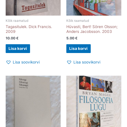
Kõik raamatud
Kõik raamatud
Tagasitulek. Dick Francis.
Hüvasti, Bert! Sören Olsson;
2009
Anders Jacobsson. 2003
10.00
€
5.00
€
Lisa korvi
Lisa korvi
Lisa soovikorvi
Lisa soovikorvi