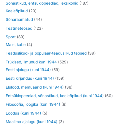
t
0
1
Sõnastikud, entsüklopeediad, leksikonid
187
t
e
d
d
o
t
2
8
Keeleõpikud
20
t
e
e
o
o
0
7
4
Sõnaraamatud
44
t
t
d
o
t
t
4
1
Teatmeteosed
123
e
d
o
o
t
2
8
Sport
89
t
e
o
o
o
3
9
4
Male, kabe
4
t
d
d
o
t
t
t
3
Teaduslikud- ja populaar-teaduslikud teosed
39
e
e
d
o
o
o
9
5
Trükised, ilmunud kuni 1944
529
t
t
e
o
o
o
t
5
2
Eesti ajalugu (kuni 1944)
59
t
d
d
d
o
9
9
1
Eesti kirjandus (kuni 1944)
159
e
e
e
o
t
t
5
3
Elulood, memuaarid (kuni 1944)
38
t
t
t
d
o
o
9
8
6
Entsüklopeediad, sõnastikud, keeleõpikud (kuni 1944)
60
e
o
o
t
t
0
8
Filosoofia, loogika (kuni 1944)
8
t
d
d
o
o
t
t
5
Loodus (kuni 1944)
5
e
e
o
o
o
o
t
3
Maailma ajalugu (kuni 1944)
3
t
t
d
d
o
o