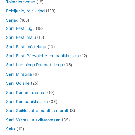
t
0
1
Taimekasvatus
18
d
e
o
o
t
8
1
Reisijuhid, reisikirjad
128
e
t
d
o
o
t
2
1
Sarjad
185
t
e
d
o
o
8
8
1
Sari: Eesti lugu
18
t
e
d
o
t
5
8
1
Sari: Eesti mälu
15
t
e
d
o
t
t
5
1
Sari: Eesti mõttelugu
13
t
e
o
o
o
t
3
1
Sari: Eesti Päevalehe romaaniklassika
12
t
d
o
o
o
t
2
3
Sari: Loomingu Raamatukogu
38
e
d
d
o
o
t
8
6
Sari: Mirabilia
6
t
e
e
d
o
o
t
t
2
Sari: Öölane
25
t
t
e
d
o
o
o
5
1
Sari: Punane raamat
10
t
e
d
o
o
t
0
3
Sari: Romaaniklassika
36
t
e
d
d
o
t
6
3
Sari: Seiklusjutte maalt ja merelt
3
t
e
e
o
o
t
t
3
Sari: Varraku ajaviiteromaan
35
t
t
d
o
o
o
5
1
Seks
10
e
d
o
o