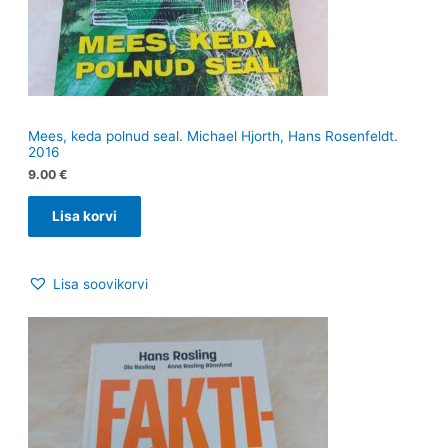
Mees, keda polnud seal. Michael Hjorth, Hans Rosenfeldt.
2016
9.00
€
Lisa korvi
Lisa soovikorvi