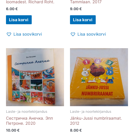
loomadest. Richard Roht.
Tammlaan. 2017
6.00
€
9.00
€
Lisa korvi
Lisa korvi
Lisa soovikorvi
Lisa soovikorvi
Laste- ja noortekirjandus
Laste- ja noortekirjandus
Сестричка Анечка. Эпп
Jänku-Jussi numbriraamat.
Петроне. 2020
2012
10.00
€
8.00
€