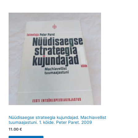
o
e
d
e
d
t
e
t
e
t
t
Nüüdisaegse strateegia kujundajad. Machiavellist
tuumaajastuni. 1. köide. Peter Paret. 2009
11.00
€