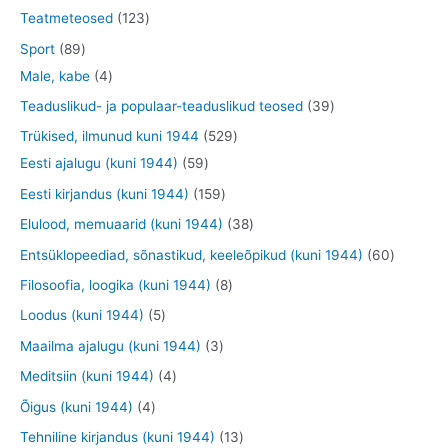
t
d
o
t
t
4
1
Teatmeteosed
123
e
d
o
o
t
2
8
Sport
89
t
e
o
o
o
3
9
4
Male, kabe
4
t
d
d
o
t
t
t
3
Teaduslikud- ja populaar-teaduslikud teosed
39
e
e
d
o
o
o
9
5
Trükised, ilmunud kuni 1944
529
t
t
e
o
o
o
t
5
2
Eesti ajalugu (kuni 1944)
59
t
d
d
d
o
9
9
1
Eesti kirjandus (kuni 1944)
159
e
e
e
o
t
t
5
3
Elulood, memuaarid (kuni 1944)
38
t
t
t
d
o
o
9
8
6
Entsüklopeediad, sõnastikud, keeleõpikud (kuni 1944)
60
e
o
o
t
t
0
8
Filosoofia, loogika (kuni 1944)
8
t
d
d
o
o
t
t
5
Loodus (kuni 1944)
5
e
e
o
o
o
o
t
3
Maailma ajalugu (kuni 1944)
3
t
t
d
d
o
o
o
t
4
Meditsiin (kuni 1944)
4
e
e
d
d
o
o
t
4
Õigus (kuni 1944)
4
t
t
e
e
d
o
o
t
1
Tehniline kirjandus (kuni 1944)
13
t
t