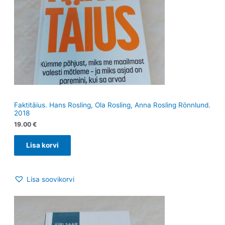
Faktitäius. Hans Rosling, Ola Rosling, Anna Rosling Rönnlund.
2018
19.00
€
Lisa korvi
Lisa soovikorvi