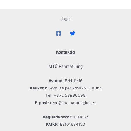
Jaga:
Kontaktid
MTÜ Raamaturing
Avatud:
E-N 11-16
Asukoht:
Sõpruse pst 249/251, Tallinn
Tel:
+372 53996098
E-post:
rene@raamaturinglus.ee
Registrikood:
80311837
KMKR:
EE101684150