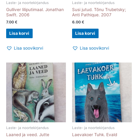
Laste- ja noortekirjandus
Laste- ja noortekirjandus
Gulliver liliputimaal. Jonathan
Susi jutud. Tõnu Trubetsky;
Swift. 2006
Anti Pathique. 2007
7.00
€
6.00
€
Lisa korvi
Lisa korvi
Lisa soovikorvi
Lisa soovikorvi
Laste- ja noortekirjandus
Laste- ja noortekirjandus
Laaned ja veed. Jutte
Laevakoer Tuhk. Evald