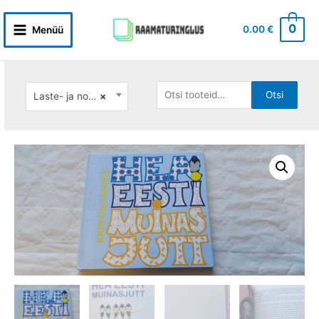
Skip
to
0
0.00
€
Menüü
Main
content
Menu
Otsi:
Otsi
Laste- ja noortekirjandus: eesti autorid
×