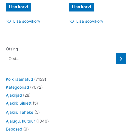
Lisa korvi
Lisa korvi
Lisa soovikorvi
Lisa soovikorvi
Otsing
7
Kõik raamatud
7153
7
1
Kategooriad
7072
2
0
5
Ajakirjad
28
8
5
7
3
Ajakiri: Siluett
5
t
t
2
t
5
Ajakiri: Täheke
5
o
o
t
o
t
1
Ajalugu, kultuur
1040
o
o
o
o
o
9
0
Eeposed
9