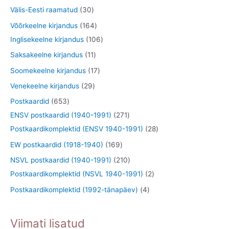
e
d
o
o
3
3
Välis-Eesti raamatud
30
t
e
d
o
t
0
1
Võõrkeelne kirjandus
164
t
e
d
o
t
6
1
Inglisekeelne kirjandus
106
t
e
o
o
4
0
1
Saksakeelne kirjandus
11
t
d
o
t
6
1
1
Soomekeelne kirjandus
17
e
d
o
t
t
7
2
Venekeelne kirjandus
29
t
e
o
o
o
t
9
6
Postkaardid
653
t
d
o
o
o
t
5
2
ENSV postkaardid (1940-1991)
271
e
d
d
o
o
3
7
2
Postkaardikomplektid (ENSV 1940-1991)
28
t
e
e
d
o
t
1
8
1
EW postkaardid (1918-1940)
169
t
t
e
d
o
t
t
6
2
NSVL postkaardid (1940-1991)
210
t
e
o
o
o
9
1
2
Postkaardikomplektid (NSVL 1940-1991)
2
t
d
o
o
t
0
t
4
Postkaardikomplektid (1992-tänapäev)
4
e
d
d
o
t
o
t
t
e
e
o
o
o
o
Viimati lisatud
t
t
d
o
d