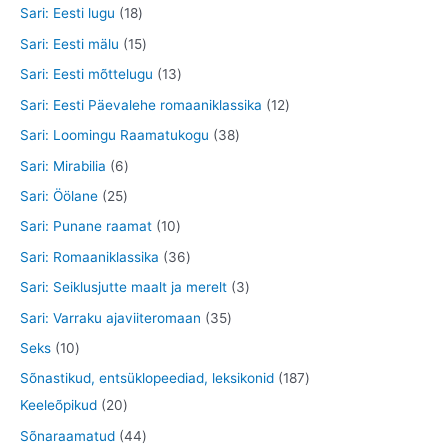
d
o
o
9
8
1
Sari: Eesti lugu
18
t
e
d
o
t
5
8
1
Sari: Eesti mälu
15
t
e
d
o
t
t
5
1
Sari: Eesti mõttelugu
13
t
e
o
o
o
t
3
1
Sari: Eesti Päevalehe romaaniklassika
12
t
d
o
o
o
t
2
3
Sari: Loomingu Raamatukogu
38
e
d
d
o
o
t
8
6
Sari: Mirabilia
6
t
e
e
d
o
o
t
t
2
Sari: Öölane
25
t
t
e
d
o
o
o
5
1
Sari: Punane raamat
10
t
e
d
o
o
t
0
3
Sari: Romaaniklassika
36
t
e
d
d
o
t
6
3
Sari: Seiklusjutte maalt ja merelt
3
t
e
e
o
o
t
t
3
Sari: Varraku ajaviiteromaan
35
t
t
d
o
o
o
5
1
Seks
10
e
d
o
o
t
0
1
Sõnastikud, entsüklopeediad, leksikonid
187
t
e
d
d
o
t
2
8
Keeleõpikud
20
t
e
e
o
o
0
7
4
Sõnaraamatud
44
t