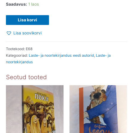
Saadavus:
1 laos
Hea
Lisa korvi
Eesti
Lisa soovikorvi
muinasjutt.
Kristina
Ruder.
Tootekood:
E68
Kategooriad:
Laste- ja noortekirjandus: eesti autorid
,
Laste- ja
2019
noortekirjandus
kogus
Seotud tooted