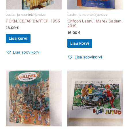
Laste- ja noortekirjandus
Laste- ja noortekirjandus
ПОКИ. ЕДГАР ВАЛТЕР. 1995
Grifoon Leenu. Marek Sadam.
2019
18.00
€
16.00
€
Lisa korvi
Lisa korvi
Lisa soovikorvi
Lisa soovikorvi