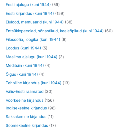
e
o
o
o
t
5
2
Eesti ajalugu (kuni 1944)
59
t
d
d
d
o
9
9
1
Eesti kirjandus (kuni 1944)
159
e
e
e
o
t
t
5
3
Elulood, memuaarid (kuni 1944)
38
t
t
t
d
o
o
9
8
6
Entsüklopeediad, sõnastikud, keeleõpikud (kuni 1944)
60
e
o
o
t
t
0
8
Filosoofia, loogika (kuni 1944)
8
t
d
d
o
o
t
t
5
Loodus (kuni 1944)
5
e
e
o
o
o
o
t
3
Maailma ajalugu (kuni 1944)
3
t
t
d
d
o
o
o
t
4
Meditsiin (kuni 1944)
4
e
e
d
d
o
o
t
4
Õigus (kuni 1944)
4
t
t
e
e
d
o
o
t
1
Tehniline kirjandus (kuni 1944)
13
t
t
e
d
o
o
3
3
Välis-Eesti raamatud
30
t
e
d
o
t
0
1
Võõrkeelne kirjandus
156
t
e
d
o
t
5
9
Inglisekeelne kirjandus
98
t
e
o
o
6
8
1
Saksakeelne kirjandus
11
t
d
o
t
t
1
1
Soomekeelne kirjandus
17