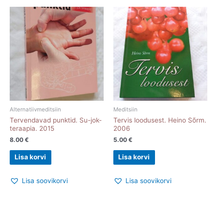
Alternatiivmeditsiin
Meditsiin
Tervendavad punktid. Su-jok-
Tervis loodusest. Heino Sõrm.
teraapia. 2015
2006
8.00
€
5.00
€
Lisa korvi
Lisa korvi
Lisa soovikorvi
Lisa soovikorvi