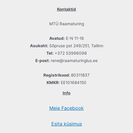
Kontaktid
MTÜ Raamaturing
Avatud:
E-N 11-16
Asukoht:
Sõpruse pst 249/251, Tallinn
Tel:
+372 53996098
E-post:
rene@raamaturinglus.ee
Registrikood:
80311837
KMKR:
EE101684150
Info
Meie Facebook
Esita küsimus