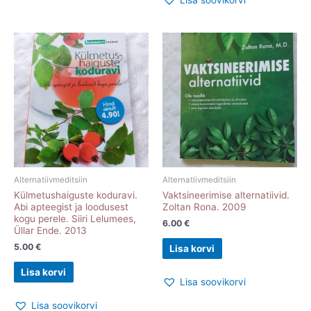
Lisa soovikorvi
Alternatiivmeditsiin
Alternatiivmeditsiin
Külmetushaiguste koduravi.
Vaktsineerimise alternatiivid.
Abi apteegist ja loodusest
Zoltan Rona. 2009
kogu perele. Siiri Lelumees,
6.00
€
Üllar Ende. 2013
5.00
€
Lisa korvi
Lisa korvi
Lisa soovikorvi
Lisa soovikorvi