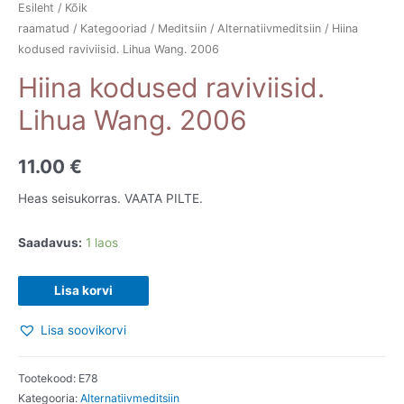
Esileht
/
Kõik
raamatud
/
Kategooriad
/
Meditsiin
/
Alternatiivmeditsiin
/ Hiina
kodused raviviisid. Lihua Wang. 2006
Hiina kodused raviviisid.
Lihua Wang. 2006
11.00
€
Heas seisukorras. VAATA PILTE.
Saadavus:
1 laos
Hiina
Lisa korvi
kodused
Lisa soovikorvi
raviviisid.
Lihua
Wang.
Tootekood:
E78
Kategooria:
Alternatiivmeditsiin
2006