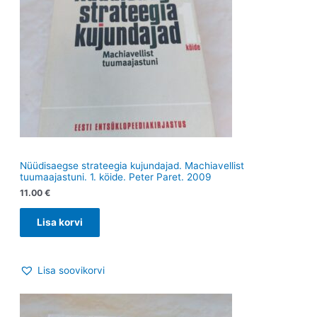
Nüüdisaegse strateegia kujundajad. Machiavellist
tuumaajastuni. 1. köide. Peter Paret. 2009
11.00
€
Lisa korvi
Lisa soovikorvi