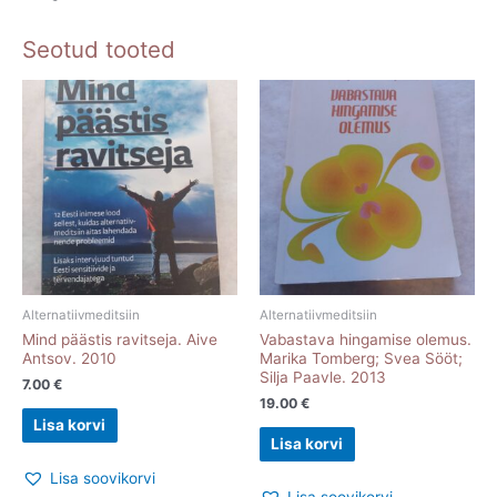
kogus
Seotud tooted
Alternatiivmeditsiin
Alternatiivmeditsiin
Mind päästis ravitseja. Aive
Vabastava hingamise olemus.
Antsov. 2010
Marika Tomberg; Svea Sööt;
Silja Paavle. 2013
7.00
€
19.00
€
Lisa korvi
Lisa korvi
Lisa soovikorvi