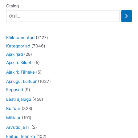
Otsing
7
Kõik raamatud
7127
7
1
Kategooriad
7046
2
0
2
Ajakirjad
28
8
5
4
7
Ajakiri: Siluett
5
t
t
6
t
5
Ajakiri: Täheke
5
o
o
t
o
t
1
Ajalugu, kultuur
1037
o
o
o
o
o
9
0
Eeposed
9
d
d
o
d
o
t
3
4
Eesti ajalugu
458
e
e
d
e
d
o
7
5
3
Kultuur
328
t
t
e
t
e
o
t
8
2
1
Militaar
101
t
t
d
o
t
8
0
2
Arvutid ja IT
2
e
o
o
t
1
t
1
Ehitus, tehnika
102