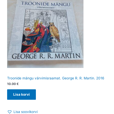
Troonide mängu värvimisraamat. George R. R. Martin. 2016
10.00
€
Lisa korvi
Lisa soovikorvi