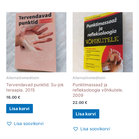
Alternatiivmeditsiin
Alternatiivmeditsiin
Tervendavad punktid. Su-jok
Punktimassaaž ja
teraapia. 2015
refleksoloogia võhikutele.
2009
16.00
€
22.00
€
Lisa korvi
Lisa korvi
Lisa soovikorvi
Lisa soovikorvi