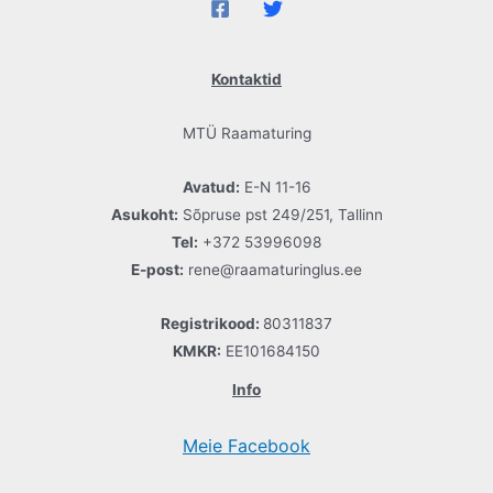
Kontaktid
MTÜ Raamaturing
Avatud:
E-N 11-16
Asukoht:
Sõpruse pst 249/251, Tallinn
Tel:
+372 53996098
E-post:
rene@raamaturinglus.ee
Registrikood:
80311837
KMKR:
EE101684150
Info
Meie Facebook