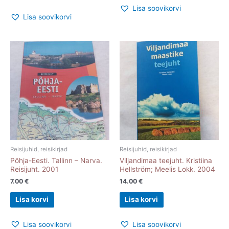
Lisa soovikorvi
Lisa soovikorvi
Reisijuhid, reisikirjad
Reisijuhid, reisikirjad
Põhja-Eesti. Tallinn – Narva.
Viljandimaa teejuht. Kristiina
Reisijuht. 2001
Hellström; Meelis Lokk. 2004
7.00
€
14.00
€
Lisa korvi
Lisa korvi
Lisa soovikorvi
Lisa soovikorvi