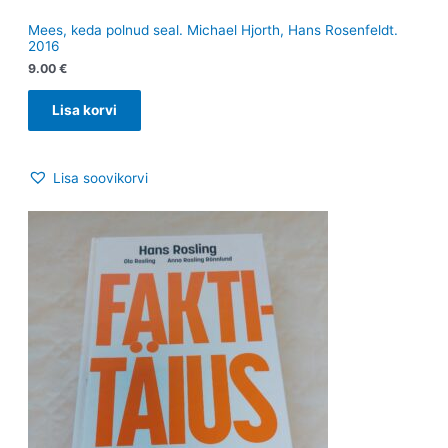
Mees, keda polnud seal. Michael Hjorth, Hans Rosenfeldt.
2016
9.00
€
Lisa korvi
Lisa soovikorvi