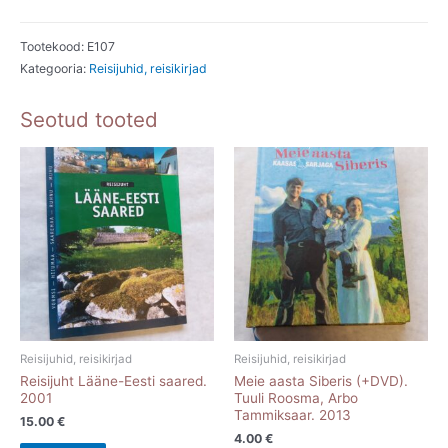
1984
kogus
Tootekood:
E107
Kategooria:
Reisijuhid, reisikirjad
Seotud tooted
Reisijuhid, reisikirjad
Reisijuhid, reisikirjad
Reisijuht Lääne-Eesti saared.
Meie aasta Siberis (+DVD).
2001
Tuuli Roosma, Arbo
Tammiksaar. 2013
15.00
€
4.00
€