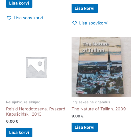
Lisa korvi
Lisa korvi
Lisa soovikorvi
Lisa soovikorvi
Reisijuhid, reisikirjad
Inglisekeelne kirjandus
Reisid Herodotosega. Ryszard
The Nature of Tallinn. 2009
Kapuściński. 2013
9.00
€
6.00
€
Lisa korvi
Lisa korvi