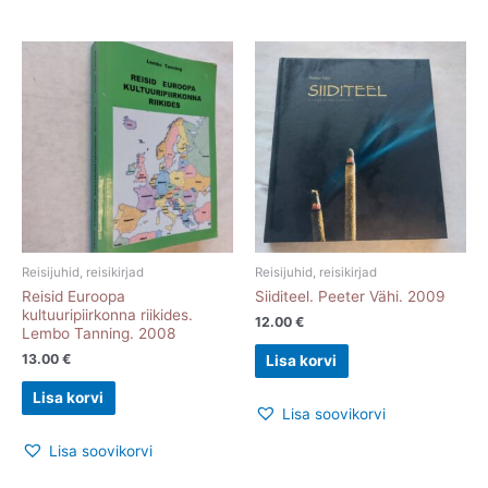
Reisijuhid, reisikirjad
Reisijuhid, reisikirjad
Reisid Euroopa
Siiditeel. Peeter Vähi. 2009
kultuuripiirkonna riikides.
12.00
€
Lembo Tanning. 2008
13.00
€
Lisa korvi
Lisa korvi
Lisa soovikorvi
Lisa soovikorvi