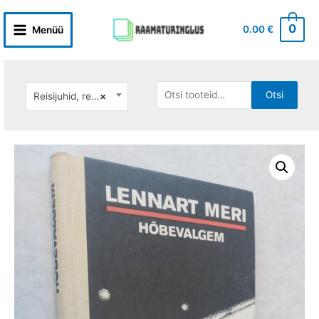
Skip
to
0
0.00
€
Menüü
Main
content
Menu
Otsi:
Otsi
Reisijuhid, reisikirjad
×