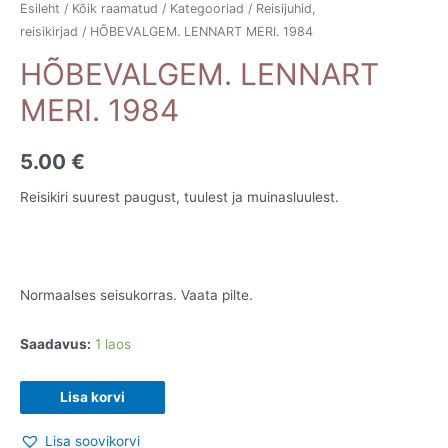
Esileht
/
Kõik raamatud
/
Kategooriad
/
Reisijuhid,
reisikirjad
/ HÕBEVALGEM. LENNART MERI. 1984
HÕBEVALGEM. LENNART
MERI. 1984
5.00
€
Reisikiri suurest paugust, tuulest ja muinasluulest.
Normaalses seisukorras. Vaata pilte.
Saadavus:
1 laos
HÕBEVALGEM.
Lisa korvi
LENNART
Lisa soovikorvi
MERI.