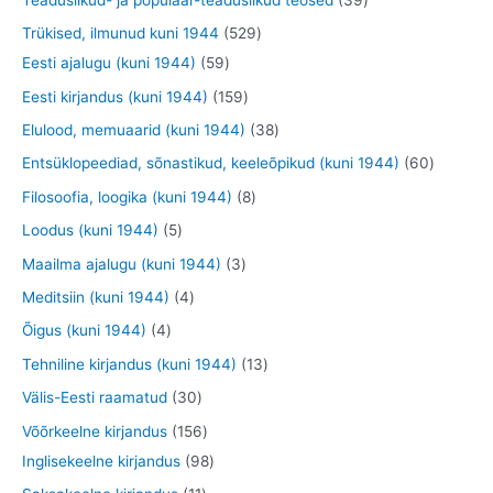
e
e
d
o
o
o
9
5
Trükised, ilmunud kuni 1944
529
t
t
e
o
o
o
t
5
2
Eesti ajalugu (kuni 1944)
59
t
d
d
d
o
9
9
1
Eesti kirjandus (kuni 1944)
159
e
e
e
o
t
t
5
3
Elulood, memuaarid (kuni 1944)
38
t
t
t
d
o
o
9
8
6
Entsüklopeediad, sõnastikud, keeleõpikud (kuni 1944)
60
e
o
o
t
t
0
8
Filosoofia, loogika (kuni 1944)
8
t
d
d
o
o
t
t
5
Loodus (kuni 1944)
5
e
e
o
o
o
o
t
3
Maailma ajalugu (kuni 1944)
3
t
t
d
d
o
o
o
t
4
Meditsiin (kuni 1944)
4
e
e
d
d
o
o
t
4
Õigus (kuni 1944)
4
t
t
e
e
d
o
o
t
1
Tehniline kirjandus (kuni 1944)
13
t
t
e
d
o
o
3
3
Välis-Eesti raamatud
30
t
e
d
o
t
0
1
Võõrkeelne kirjandus
156
t
e
d
o
t
5
9
Inglisekeelne kirjandus
98
t
e
o
o
6
8