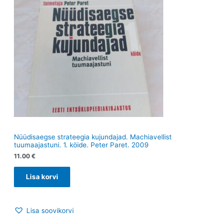
Nüüdisaegse strateegia kujundajad. Machiavellist
tuumaajastuni. 1. köide. Peter Paret. 2009
11.00
€
Lisa korvi
Lisa soovikorvi