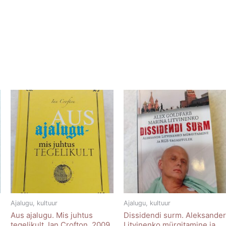
Ajalugu, kultuur
Ajalugu, kultuur
Aus ajalugu. Mis juhtus
Dissidendi surm. Aleksande
tegelikult. Ian Crofton. 2009
Litvinenko mürgitamine ja