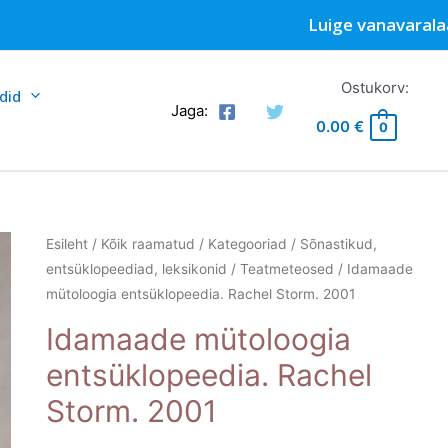
Luige vanavarala
Ostukorv:
did
Jaga:
0.00
€
0
Esileht
/
Kõik raamatud
/
Kategooriad
/
Sõnastikud,
entsüklopeediad, leksikonid
/
Teatmeteosed
/ Idamaade
mütoloogia entsüklopeedia. Rachel Storm. 2001
Idamaade mütoloogia
entsüklopeedia. Rachel
Storm. 2001