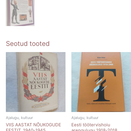
Seotud tooted
Ajalugu, kultuur
Ajalugu, kultuur
VIIS AASTAT NÕUKOGUDE
Eesti töötervishoiu
EESTIT. 1940-1945
arengulugu 1918-2018.