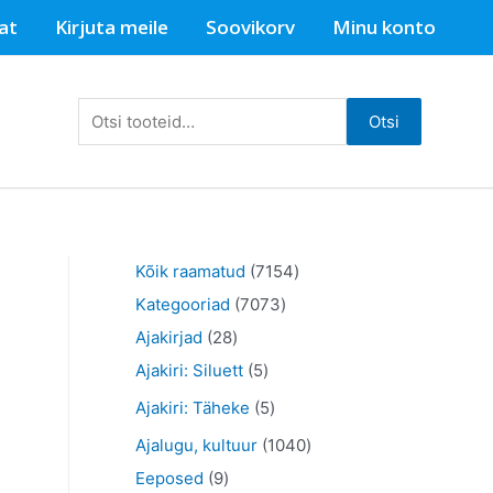
at
Kirjuta meile
Soovikorv
Minu konto
Otsi:
Otsi
7
Kõik raamatud
7154
7
1
Kategooriad
7073
2
0
5
Ajakirjad
28
8
5
7
4
Ajakiri: Siluett
5
t
t
3
t
5
Ajakiri: Täheke
5
o
o
t
o
t
1
Ajalugu, kultuur
1040
o
o
o
o
o
9
0
Eeposed
9