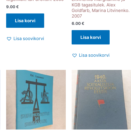
KGB tagasitulek. Alex
9.00
€
Goldfarb, Marina Litvinenko.
2007
Lisa korvi
6.00
€
Lisa korvi
Lisa soovikorvi
Lisa soovikorvi