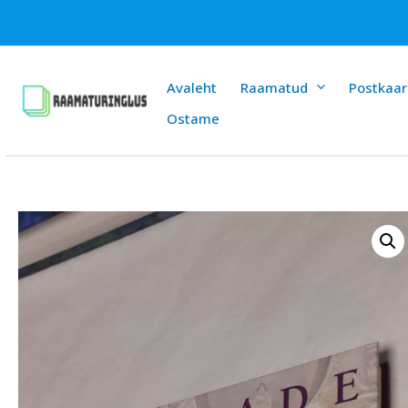
Skip
to
content
Avaleht
Raamatud
Postkaar
Ostame