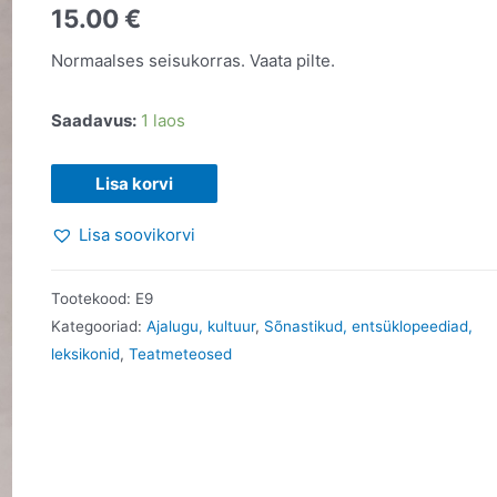
15.00
€
Normaalses seisukorras. Vaata pilte.
Saadavus:
1 laos
Idamaade
Lisa korvi
mütoloogia
Lisa soovikorvi
entsüklopeedia.
Rachel
Storm.
Tootekood:
E9
2001
Kategooriad:
Ajalugu, kultuur
,
Sõnastikud, entsüklopeediad,
leksikonid
,
Teatmeteosed
kogus