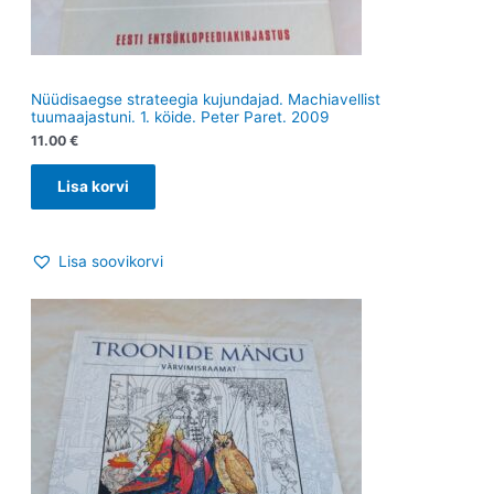
Nüüdisaegse strateegia kujundajad. Machiavellist
tuumaajastuni. 1. köide. Peter Paret. 2009
11.00
€
Lisa korvi
Lisa soovikorvi