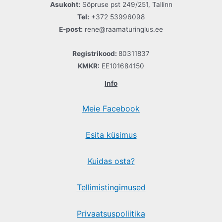
Asukoht:
Sõpruse pst 249/251, Tallinn
Tel:
+372 53996098
E-post:
rene@raamaturinglus.ee
Registrikood:
80311837
KMKR:
EE101684150
Info
Meie Facebook
Esita küsimus
Kuidas osta?
Tellimistingimused
Privaatsuspoliitika