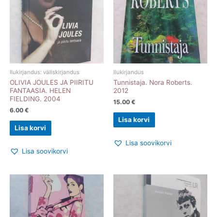
Ilukirjandus: väliskirjandus
Ilukirjandus
OLIVIA JOULES JA PIIRITU
Tunnistaja. Nora Roberts.
FANTAASIA. HELEN
2012
FIELDING. 2004
15.00
€
6.00
€
Lisa korvi
Lisa korvi
Lisa soovikorvi
Lisa soovikorvi