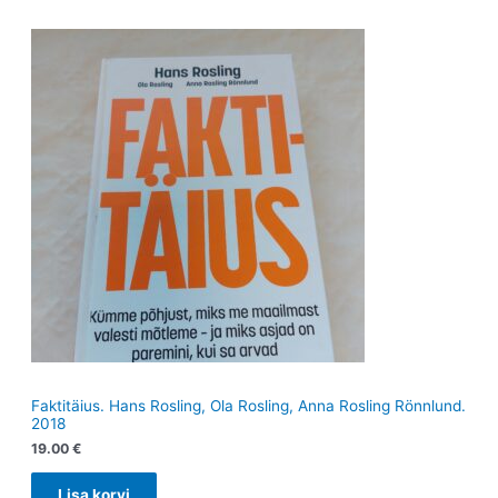
Faktitäius. Hans Rosling, Ola Rosling, Anna Rosling Rönnlund.
2018
19.00
€
Lisa korvi