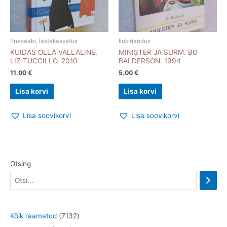
Eneseabi, lastekasvatus
Ilukirjandus
KUIDAS OLLA VALLALINE.
MINISTER JA SURM. BO
LIZ TUCCILLO. 2010
BALDERSON. 1994
11.00
€
5.00
€
Lisa korvi
Lisa korvi
Lisa soovikorvi
Lisa soovikorvi
Otsing
7
Kõik raamatud
7132