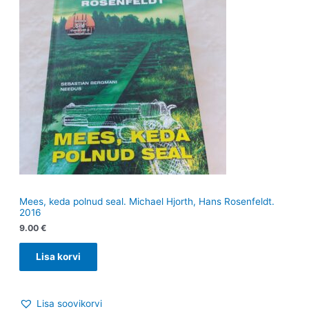
Mees, keda polnud seal. Michael Hjorth, Hans Rosenfeldt.
2016
9.00
€
Lisa korvi
Lisa soovikorvi