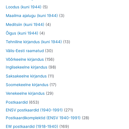
t
d
d
o
o
t
t
5
Loodus (kuni 1944)
5
e
e
o
o
o
o
t
3
Maailma ajalugu (kuni 1944)
3
t
t
d
d
o
o
o
t
4
Meditsiin (kuni 1944)
4
e
e
d
d
o
o
t
4
Õigus (kuni 1944)
4
t
t
e
e
d
o
o
t
1
Tehniline kirjandus (kuni 1944)
13
t
t
e
d
o
o
3
3
Välis-Eesti raamatud
30
t
e
d
o
t
0
1
Võõrkeelne kirjandus
156
t
e
d
o
t
5
9
Inglisekeelne kirjandus
98
t
e
o
o
6
8
1
Saksakeelne kirjandus
11
t
d
o
t
t
1
1
Soomekeelne kirjandus
17
e
d
o
o
t
7
2
Venekeelne kirjandus
29
t
e
o
o
o
t
9
6
Postkaardid
653
t
d
d
o
o
t
5
2
ENSV postkaardid (1940-1991)
271
e
e
d
o
o
3
7
2
Postkaardikomplektid (ENSV 1940-1991)
28
t
t
e
d
o
t
1
8
1
EW postkaardid (1918-1940)
169