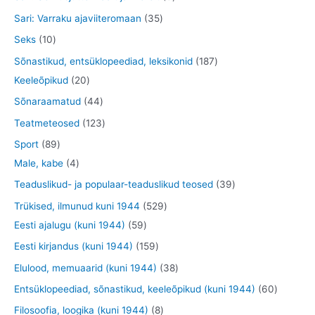
t
e
e
o
o
t
t
3
Sari: Varraku ajaviiteromaan
35
t
t
d
o
o
o
5
1
Seks
10
e
d
o
o
t
0
1
Sõnastikud, entsüklopeediad, leksikonid
187
t
e
d
d
o
t
2
8
Keeleõpikud
20
t
e
e
o
o
0
7
4
Sõnaraamatud
44
t
t
d
o
t
t
4
1
Teatmeteosed
123
e
d
o
o
t
2
8
Sport
89
t
e
o
o
o
3
9
4
Male, kabe
4
t
d
d
o
t
t
t
3
Teaduslikud- ja populaar-teaduslikud teosed
39
e
e
d
o
o
o
9
5
Trükised, ilmunud kuni 1944
529
t
t
e
o
o
o
t
5
2
Eesti ajalugu (kuni 1944)
59
t
d
d
d
o
9
9
1
Eesti kirjandus (kuni 1944)
159
e
e
e
o
t
t
5
3
Elulood, memuaarid (kuni 1944)
38
t
t
t
d
o
o
9
8
6
Entsüklopeediad, sõnastikud, keeleõpikud (kuni 1944)
60
e
o
o
t
t
0
8
Filosoofia, loogika (kuni 1944)
8