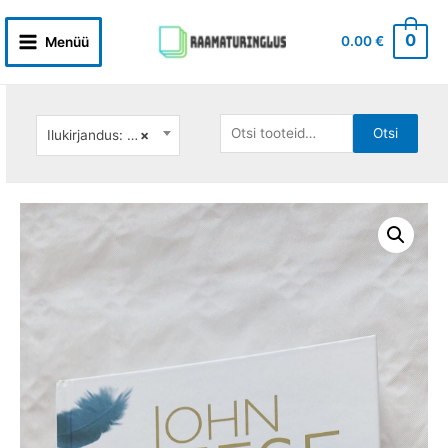
Skip
to
0
0.00
€
Menüü
Main
content
Menu
Otsi:
Otsi
Ilukirjandus: väliskirjandus
×