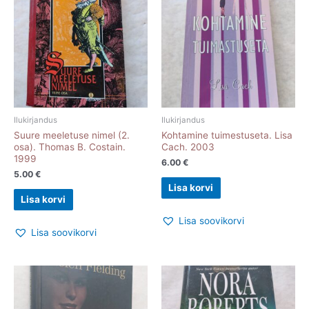
Ilukirjandus
Ilukirjandus
Suure meeletuse nimel (2.
Kohtamine tuimestuseta. Lisa
osa). Thomas B. Costain.
Cach. 2003
1999
6.00
€
5.00
€
Lisa korvi
Lisa korvi
Lisa soovikorvi
Lisa soovikorvi