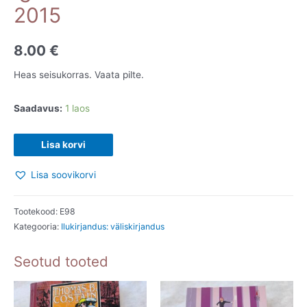
2015
8.00
€
Heas seisukorras. Vaata pilte.
Saadavus:
1 laos
Igatahes...
Lisa korvi
John
Lisa soovikorvi
Cleese.
2015
kogus
Tootekood:
E98
Kategooria:
Ilukirjandus: väliskirjandus
Seotud tooted