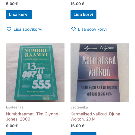
5.00
€
16.00
€
Lisa korvi
Lisa korvi
Lisa soovikorvi
Lisa soovikorvi
Esoteerika
Esoteerika
Numbriraamat. Tim Glynne-
Karmalised valikud. Djuna
Jones. 2009
Wojton. 2014
9.00
€
16.00
€