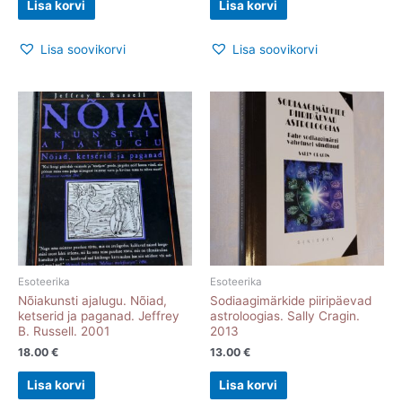
Lisa korvi
Lisa korvi
Lisa soovikorvi
Lisa soovikorvi
Esoteerika
Esoteerika
Nõiakunsti ajalugu. Nõiad,
Sodiaagimärkide piiripäevad
ketserid ja paganad. Jeffrey
astroloogias. Sally Cragin.
B. Russell. 2001
2013
18.00
€
13.00
€
Lisa korvi
Lisa korvi