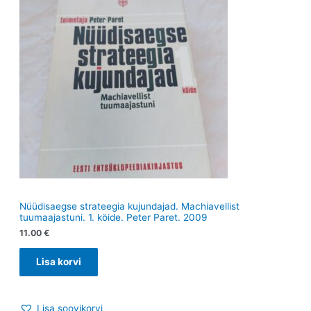
Nüüdisaegse strateegia kujundajad. Machiavellist
tuumaajastuni. 1. köide. Peter Paret. 2009
11.00
€
Lisa korvi
Lisa soovikorvi