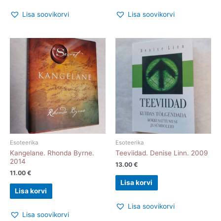
Lisa soovikorvi
Lisa soovikorvi
Esoteerika
Esoteerika
Kangelane. Rhonda Byrne.
Teeviidad. Denise Linn. 2009
2014
13.00
€
11.00
€
Lisa korvi
Lisa korvi
Lisa soovikorvi
Lisa soovikorvi