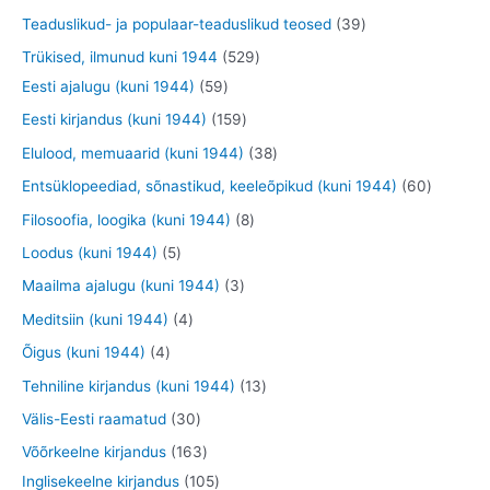
t
d
d
o
t
t
t
3
Teaduslikud- ja populaar-teaduslikud teosed
39
e
e
d
o
o
o
9
5
Trükised, ilmunud kuni 1944
529
t
t
e
o
o
o
t
5
2
Eesti ajalugu (kuni 1944)
59
t
d
d
d
o
9
9
1
Eesti kirjandus (kuni 1944)
159
e
e
e
o
t
t
5
3
Elulood, memuaarid (kuni 1944)
38
t
t
t
d
o
o
9
8
6
Entsüklopeediad, sõnastikud, keeleõpikud (kuni 1944)
60
e
o
o
t
t
0
8
Filosoofia, loogika (kuni 1944)
8
t
d
d
o
o
t
t
5
Loodus (kuni 1944)
5
e
e
o
o
o
o
t
3
Maailma ajalugu (kuni 1944)
3
t
t
d
d
o
o
o
t
4
Meditsiin (kuni 1944)
4
e
e
d
d
o
o
t
4
Õigus (kuni 1944)
4
t
t
e
e
d
o
o
t
1
Tehniline kirjandus (kuni 1944)
13
t
t
e
d
o
o
3
3
Välis-Eesti raamatud
30
t
e
d
o
t
0
1
Võõrkeelne kirjandus
163
t
e
d
o
t
6
1
Inglisekeelne kirjandus
105