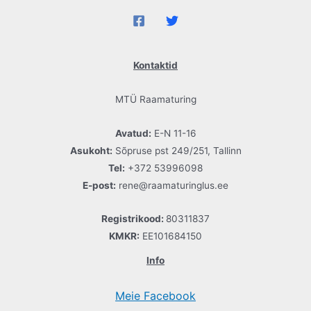
Kontaktid
MTÜ Raamaturing
Avatud:
E-N 11-16
Asukoht:
Sõpruse pst 249/251, Tallinn
Tel:
+372 53996098
E-post:
rene@raamaturinglus.ee
Registrikood:
80311837
KMKR:
EE101684150
Info
Meie Facebook