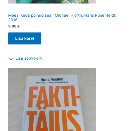
Mees, keda polnud seal. Michael Hjorth, Hans Rosenfeldt.
2016
9.00
€
Lisa korvi
Lisa soovikorvi