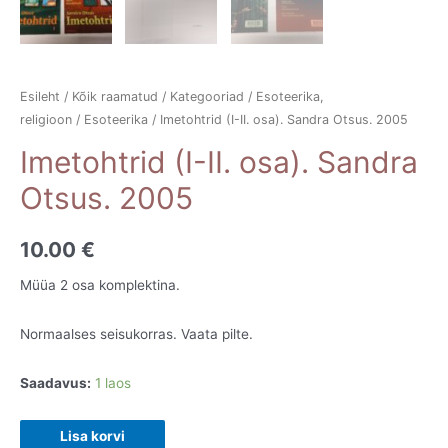
Esileht
/
Kõik raamatud
/
Kategooriad
/
Esoteerika,
religioon
/
Esoteerika
/ Imetohtrid (I-II. osa). Sandra Otsus. 2005
Imetohtrid (I-II. osa). Sandra
Otsus. 2005
10.00
€
Müüa 2 osa komplektina.
Normaalses seisukorras. Vaata pilte.
Saadavus:
1 laos
Imetohtrid
Lisa korvi