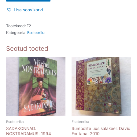
(I-
Lisa soovikorvi
II.
osa).
Sandra
Tootekood:
E2
Kategooria:
Esoteerika
Otsus.
2005
Seotud tooted
kogus
Esoteerika
Esoteerika
SADAKONNAD.
Sümbolite uus salakeel. David
NOSTRADAMUS. 1994
Fontana. 2010