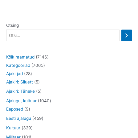
Otsing
7
Kõik raamatud
7146
7
1
Kategooriad
7065
2
0
4
Ajakirjad
28
8
5
6
6
Ajakiri: Siluett
5
t
t
5
t
5
Ajakiri: Täheke
5
o
o
t
o
t
1
Ajalugu, kultuur
1040
o
o
o
o
o
9
0
Eeposed
9
d
d
o
d
o
t
4
4
Eesti ajalugu
459
e
e
d
e
d
o
0
5
3
Kultuur
329
t
t
e
t
e
o
t
9
2
1
Militaar
101