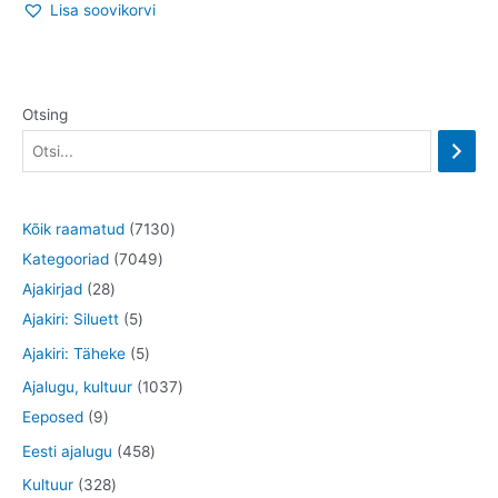
Lisa soovikorvi
Otsing
7
Kõik raamatud
7130
7
1
Kategooriad
7049
2
0
3
Ajakirjad
28
8
5
4
0
Ajakiri: Siluett
5
t
t
9
t
5
Ajakiri: Täheke
5
o
o
t
o
t
1
Ajalugu, kultuur
1037
o
o
o
o
o
9
0
Eeposed
9
d
d
o
d
o
t
3
4
Eesti ajalugu
458
e
e
d
e
d
o
7
5
3
Kultuur
328