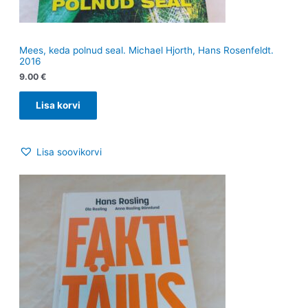
Mees, keda polnud seal. Michael Hjorth, Hans Rosenfeldt.
2016
9.00
€
Lisa korvi
Lisa soovikorvi