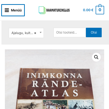
Skip
to
0
0.00
€
Menüü
Main
content
Menu
Otsi:
Otsi
Ajalugu, kultuur
×