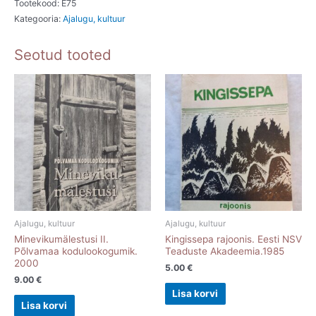
Tootekood:
E75
Kategooria:
Ajalugu, kultuur
Seotud tooted
Ajalugu, kultuur
Ajalugu, kultuur
Minevikumälestusi II.
Kingissepa rajoonis. Eesti NSV
Põlvamaa kodulookogumik.
Teaduste Akadeemia.1985
2000
5.00
€
9.00
€
Lisa korvi
Lisa korvi