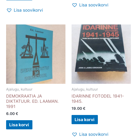
Lisa soovikorvi
Lisa soovikorvi
Ajalugu, kultuur
Ajalugu, kultuur
DEMOKRAATIA JA
IDARINNE FOTODEL 1941-
DIKTATUUR. ED. LAAMAN.
1945.
1991
19.00
€
6.00
€
Lisa korvi
Lisa korvi
Lisa soovikorvi