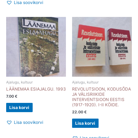
Lisa soovikorvi
Ajalugu, kultuur
Ajalugu, kultuur
LÄÄNEMAA ESIAJALGU. 1993
REVOLUTSIOON, KODUSÕDA
JA VÄLISRIIKIDE
7.00
€
INTERVENTSIOON EESTIS
(1917-1920). I-II KÖIDE.
Lisa korvi
22.00
€
Lisa soovikorvi
Lisa korvi
Lisa soovikorvi