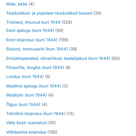
o
o
o
3
9
4
Male, kabe
4
t
d
d
o
t
t
t
3
Teaduslikud- ja populaar-teaduslikud teosed
39
e
e
d
o
o
o
9
5
Trükised, ilmunud kuni 1944
529
t
t
e
o
o
o
t
5
2
Eesti ajalugu (kuni 1944)
59
t
d
d
d
o
9
9
1
Eesti kirjandus (kuni 1944)
159
e
e
e
o
t
t
5
3
Elulood, memuaarid (kuni 1944)
38
t
t
t
d
o
o
9
8
6
Entsüklopeediad, sõnastikud, keeleõpikud (kuni 1944)
60
e
o
o
t
t
0
8
Filosoofia, loogika (kuni 1944)
8
t
d
d
o
o
t
t
5
Loodus (kuni 1944)
5
e
e
o
o
o
o
t
3
Maailma ajalugu (kuni 1944)
3
t
t
d
d
o
o
o
t
4
Meditsiin (kuni 1944)
4
e
e
d
d
o
o
t
4
Õigus (kuni 1944)
4
t
t
e
e
d
o
o
t
1
Tehniline kirjandus (kuni 1944)
13
t
t
e
d
o
o
3
3
Välis-Eesti raamatud
30
t
e
d
o
t
0
1
Võõrkeelne kirjandus
156
t
e