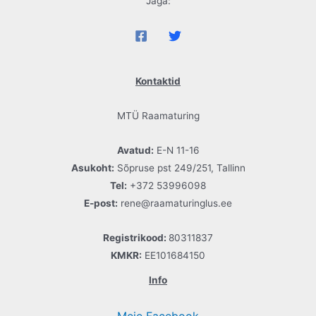
Jaga:
Kontaktid
MTÜ Raamaturing
Avatud:
E-N 11-16
Asukoht:
Sõpruse pst 249/251, Tallinn
Tel:
+372 53996098
E-post:
rene@raamaturinglus.ee
Registrikood:
80311837
KMKR:
EE101684150
Info
Meie Facebook