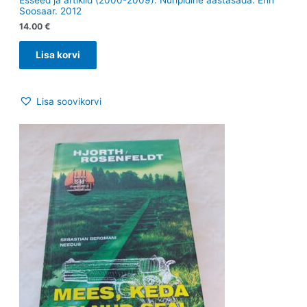
Esseed ja artiklid (2000-2009). Nuripidine aastasada. Enn
Soosaar. 2012
14.00
€
Lisa korvi
Lisa soovikorvi