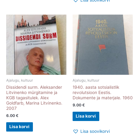
Ajalugu, kultuur
Ajalugu, kultuur
Dissidendi surm. Aleksander
1940. aasta sotsialistlik
Litvinenko mürgitamine ja
revolutsioon Eestis.
KGB tagasitulek. Alex
Dokumente ja materjale. 1960
Goldfarb, Marina Litvinenko.
9.00
€
2007
6.00
€
Lisa korvi
Lisa korvi
Lisa soovikorvi