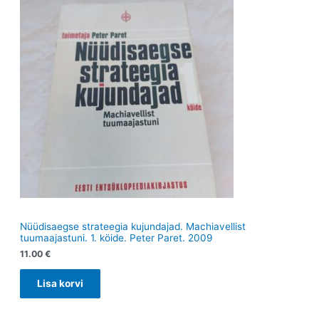
t
t
Nüüdisaegse strateegia kujundajad. Machiavellist
tuumaajastuni. 1. köide. Peter Paret. 2009
11.00
€
Lisa korvi