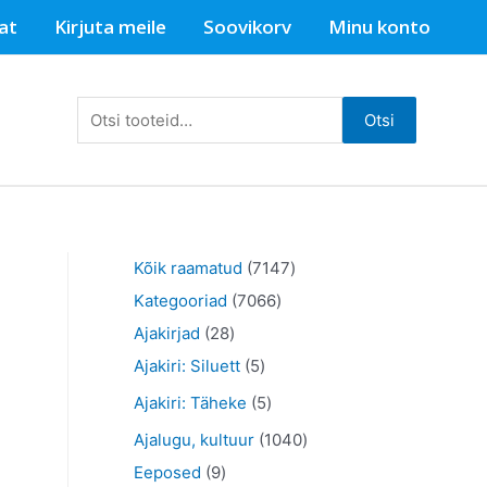
at
Kirjuta meile
Soovikorv
Minu konto
Otsi:
Otsi
7
Kõik raamatud
7147
7
1
Kategooriad
7066
2
0
4
Ajakirjad
28
8
5
6
7
Ajakiri: Siluett
5
t
t
6
t
5
Ajakiri: Täheke
5
o
o
t
o
t
1
Ajalugu, kultuur
1040
o
o
o
o
o
9
0
Eeposed
9