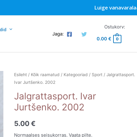
Luige vanavarala
Ostukorv:
did
Jaga:
0.00
€
0
Esileht
/
Kõik raamatud
/
Kategooriad
/
Sport
/ Jalgrattasport.
Ivar Jurtšenko. 2002
Jalgrattasport. Ivar
Jurtšenko. 2002
5.00
€
Normaalses seisukorras. Vaata pilte.