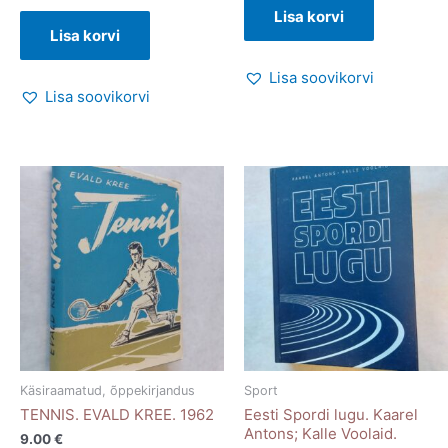
Lisa korvi
Lisa korvi
Lisa soovikorvi
Lisa soovikorvi
Käsiraamatud, õppekirjandus
Sport
TENNIS. EVALD KREE. 1962
Eesti Spordi lugu. Kaarel
Antons; Kalle Voolaid.
9.00
€