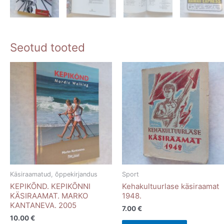
Seotud tooted
Käsiraamatud, õppekirjandus
Sport
KEPIKÕND. KEPIKÕNNI
Kehakultuurlase käsiraamat
KÄSIRAAMAT. MARKO
1948.
KANTANEVA. 2005
7.00
€
10.00
€