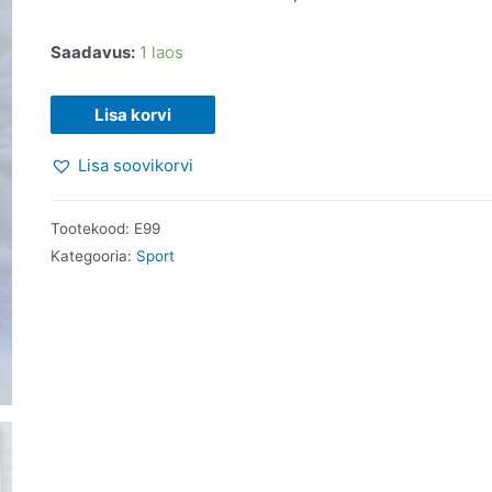
Saadavus:
1 laos
Jalgrattasport.
Lisa korvi
Ivar
Lisa soovikorvi
Jurtšenko.
2002
kogus
Tootekood:
E99
Kategooria:
Sport