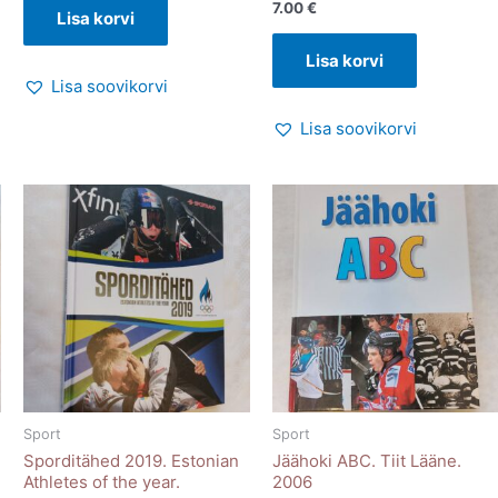
7.00
€
Lisa korvi
Lisa korvi
Lisa soovikorvi
Lisa soovikorvi
Sport
Sport
Sporditähed 2019. Estonian
Jäähoki ABC. Tiit Lääne.
Athletes of the year.
2006