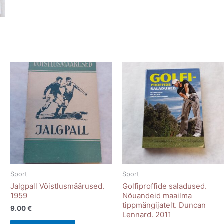
Sport
Sport
Jalgpall Võistlusmäärused.
Golfiproffide saladused.
1959
Nõuandeid maailma
tippmängijatelt. Duncan
9.00
€
Lennard. 2011