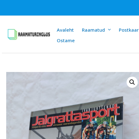
Skip
to
content
Avaleht
Raamatud
Postkaar
Ostame