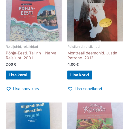
Reisijuhid, reisikirjad
Reisijuhid, reisikirjad
Põhja-Eesti. Tallinn – Narva.
Montreali deemonid. Justin
Reisijuht. 2001
Petrone. 2012
7.00
€
4.00
€
Lisa korvi
Lisa korvi
Lisa soovikorvi
Lisa soovikorvi