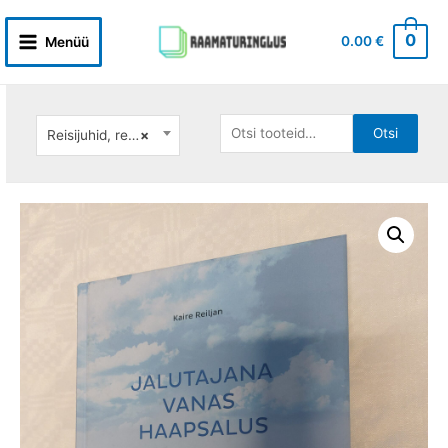
Skip
to
0
0.00
€
Menüü
Main
content
Menu
Otsi:
Otsi
Reisijuhid, reisikirjad
×