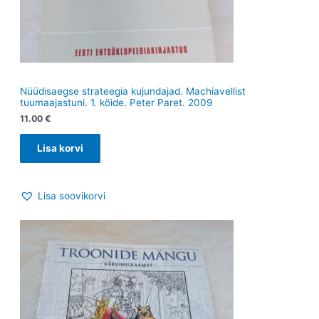
Nüüdisaegse strateegia kujundajad. Machiavellist
tuumaajastuni. 1. köide. Peter Paret. 2009
11.00
€
Lisa korvi
Lisa soovikorvi