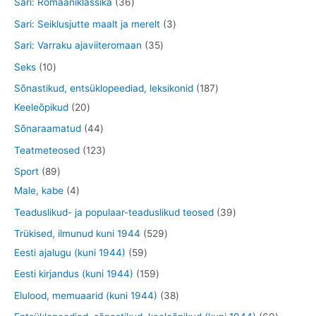
3
Sari: Romaaniklassika
36
t
e
d
d
o
t
6
3
Sari: Seiklusjutte maalt ja merelt
3
t
e
e
o
o
t
t
3
Sari: Varraku ajaviiteromaan
35
t
t
d
o
o
o
5
1
Seks
10
e
d
o
o
t
0
1
Sõnastikud, entsüklopeediad, leksikonid
187
t
e
d
d
o
t
2
8
Keeleõpikud
20
t
e
e
o
o
0
7
4
Sõnaraamatud
44
t
t
d
o
t
t
4
1
Teatmeteosed
123
e
d
o
o
t
2
8
Sport
89
t
e
o
o
o
3
9
4
Male, kabe
4
t
d
d
o
t
t
t
3
Teaduslikud- ja populaar-teaduslikud teosed
39
e
e
d
o
o
o
9
5
Trükised, ilmunud kuni 1944
529
t
t
e
o
o
o
t
5
2
Eesti ajalugu (kuni 1944)
59
t
d
d
d
o
9
9
1
Eesti kirjandus (kuni 1944)
159
e
e
e
o
t
t
5
3
Elulood, memuaarid (kuni 1944)
38
t
t
t
d
o
o
9
8