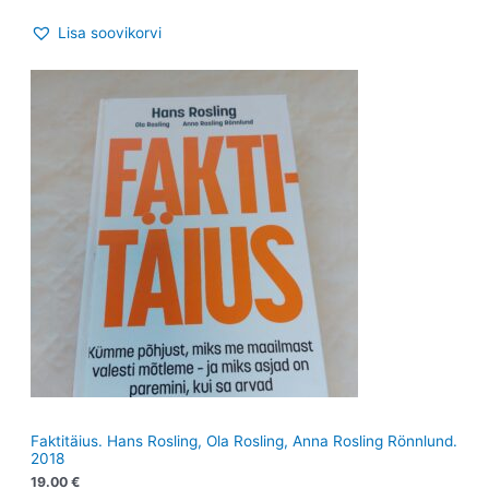
Lisa soovikorvi
Faktitäius. Hans Rosling, Ola Rosling, Anna Rosling Rönnlund.
2018
19.00
€