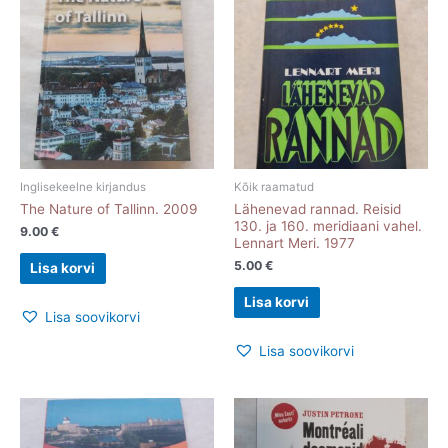
Inglisekeelne kirjandus
Kõik raamatud
The Nature of Tallinn. 2009
Lähenevad rannad. Reisid
130. ja 160. meridiaani vahel.
9.00
€
Lennart Meri. 1977
5.00
€
Lisa korvi
Lisa korvi
Lisa soovikorvi
Lisa soovikorvi