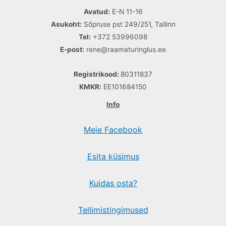
Avatud:
E-N 11-16
Asukoht:
Sõpruse pst 249/251, Tallinn
Tel:
+372 53996098
E-post:
rene@raamaturinglus.ee
Registrikood:
80311837
KMKR:
EE101684150
Info
Meie Facebook
Esita küsimus
Kuidas osta?
Tellimistingimused