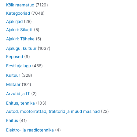
7
Kõik raamatud
7129
7
1
Kategooriad
7048
2
0
2
Ajakirjad
28
8
5
4
9
Ajakiri: Siluett
5
t
t
8
t
5
Ajakiri: Täheke
5
o
o
t
o
t
1
Ajalugu, kultuur
1037
o
o
o
o
o
9
0
Eeposed
9
d
d
o
d
o
t
3
4
Eesti ajalugu
458
e
e
d
e
d
o
7
5
3
Kultuur
328
t
t
e
t
e
o
t
8
2
1
Militaar
101
t
t
d
o
t
8
0
2
Arvutid ja IT
2
e
o
o
t
1
t
1
Ehitus, tehnika
103
t
d
o
o
t
o
0
2
Autod, mootorrattad, traktorid ja muud masinad
22
e
d
o
o
o
3
2
4
Ehitus
41
t
e
d
o
d
t
t
1
4
Elektro- ja raadiotehnika
4
t
e
d
e
o
o
t