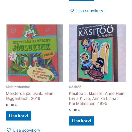
Lisa soovikorvi
Meisterdamine
Käsitöö
Meisterda jõulukink. Ellen
Käsitöö 5. klassile. Anne Hein;
Giggenbach. 2016
Liivia Kivilo; Annika Linnas;
Kai Malmstein. 1995
6.00
€
5.00
€
Lisa korvi
Lisa korvi
Lisa soovikorvi