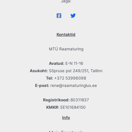
Jaga:
Kontaktid
MTÜ Raamaturing
Avatud:
E-N 11-16
Asukoht:
Sõpruse pst 249/251, Tallinn
Tel:
+372 53996098
E-post:
rene@raamaturinglus.ee
Registrikood:
80311837
KMKR:
EE101684150
Info