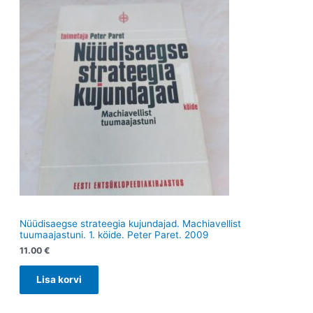
t
t
Nüüdisaegse strateegia kujundajad. Machiavellist
tuumaajastuni. 1. köide. Peter Paret. 2009
11.00
€
Lisa korvi