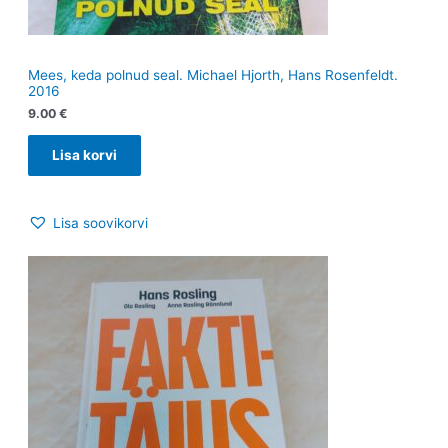
Mees, keda polnud seal. Michael Hjorth, Hans Rosenfeldt.
2016
9.00
€
Lisa korvi
Lisa soovikorvi