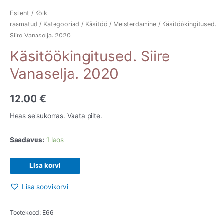
Esileht
/
Kõik
raamatud
/
Kategooriad
/
Käsitöö
/
Meisterdamine
/ Käsitöökingitused.
Siire Vanaselja. 2020
Käsitöökingitused. Siire
Vanaselja. 2020
12.00
€
Heas seisukorras. Vaata pilte.
Saadavus:
1 laos
Käsitöökingitused.
Lisa korvi
Siire
Lisa soovikorvi
Vanaselja.
2020
kogus
Tootekood:
E66