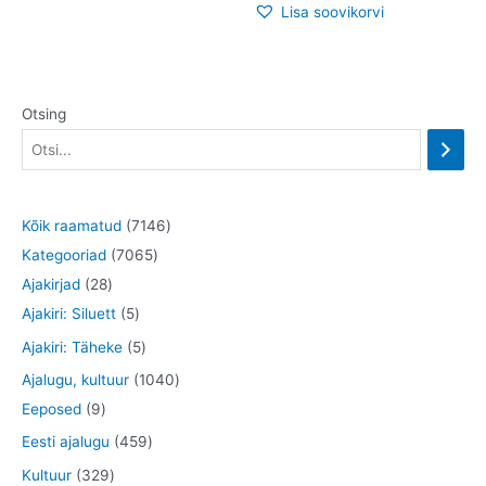
Lisa soovikorvi
Otsing
7
Kõik raamatud
7146
7
1
Kategooriad
7065
2
0
4
Ajakirjad
28
8
5
6
6
Ajakiri: Siluett
5
t
t
5
t
5
Ajakiri: Täheke
5
o
o
t
o
t
1
Ajalugu, kultuur
1040
o
o
o
o
o
9
0
Eeposed
9
d
d
o
d
o
t
4
4
Eesti ajalugu
459
e
e
d
e
d
o
0
5
3
Kultuur
329