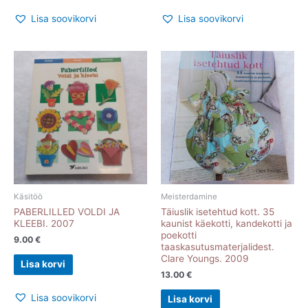
Lisa soovikorvi
Lisa soovikorvi
Käsitöö
Meisterdamine
PABERLILLED VOLDI JA
Täiuslik isetehtud kott. 35
KLEEBI. 2007
kaunist käekotti, kandekotti ja
poekotti
9.00
€
taaskasutusmaterjalidest.
Clare Youngs. 2009
Lisa korvi
13.00
€
Lisa soovikorvi
Lisa korvi