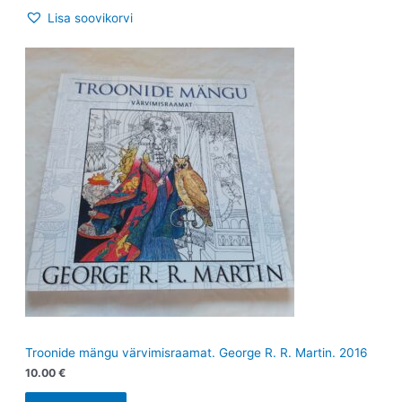
Lisa soovikorvi
Troonide mängu värvimisraamat. George R. R. Martin. 2016
10.00
€