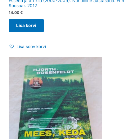
Esseed ja artiklid (2000-2009). Nuripidine aastasada. Enn
Soosaar. 2012
14.00
€
Lisa korvi
Lisa soovikorvi