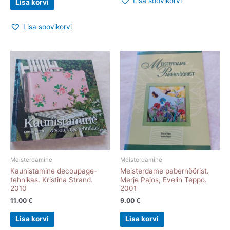
Lisa soovikorvi
Lisa korvi
Lisa soovikorvi
Meisterdamine
Meisterdamine
Kaunistamine decoupage-
Meisterdame pabernöörist.
tehnikas. Kristina Strand.
Merje Pajos, Evelin Teppo.
2010
2001
11.00
€
9.00
€
Lisa korvi
Lisa korvi