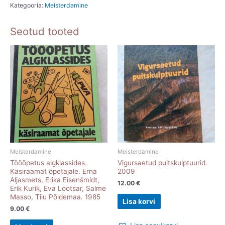
Kategooria:
Meisterdamine
Seotud tooted
Meisterdamine
Meisterdamine
Tööõpetus algklassides.
Vigursaetud puitskulptuurid.
Käsiraamat õpetajale. Erna
2009
Aljasmets, Erika Eisenšmidt,
12.00
€
Erik Kurik, Eva Lootsar, Salme
Masso, Tiiu Põldemaa. 1985
Lisa korvi
9.00
€