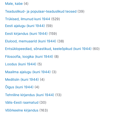
o
o
o
3
9
4
Male, kabe
4
t
d
d
o
t
t
t
3
Teaduslikud- ja populaar-teaduslikud teosed
39
e
e
d
o
o
o
9
5
Trükised, ilmunud kuni 1944
529
t
t
e
o
o
o
t
5
2
Eesti ajalugu (kuni 1944)
59
t
d
d
d
o
9
9
1
Eesti kirjandus (kuni 1944)
159
e
e
e
o
t
t
5
3
Elulood, memuaarid (kuni 1944)
38
t
t
t
d
o
o
9
8
6
Entsüklopeediad, sõnastikud, keeleõpikud (kuni 1944)
60
e
o
o
t
t
0
8
Filosoofia, loogika (kuni 1944)
8
t
d
d
o
o
t
t
5
Loodus (kuni 1944)
5
e
e
o
o
o
o
t
3
Maailma ajalugu (kuni 1944)
3
t
t
d
d
o
o
o
t
4
Meditsiin (kuni 1944)
4
e
e
d
d
o
o
t
4
Õigus (kuni 1944)
4
t
t
e
e
d
o
o
t
1
Tehniline kirjandus (kuni 1944)
13
t
t
e
d
o
o
3
3
Välis-Eesti raamatud
30
t
e
d
o
t
0
1
Võõrkeelne kirjandus
163
t