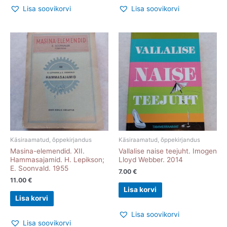
Lisa soovikorvi
Lisa soovikorvi
Käsiraamatud, õppekirjandus
Käsiraamatud, õppekirjandus
Masina-elemendid. XII.
Vallalise naise teejuht. Imogen
Hammasajamid. H. Lepikson;
Lloyd Webber. 2014
E. Soonvald. 1955
7.00
€
11.00
€
Lisa korvi
Lisa korvi
Lisa soovikorvi
Lisa soovikorvi