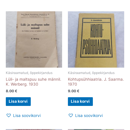
Käsiraamatud, õppekirjandus
Käsiraamatud, õppekirjandus
Lüli- ja maltspuu suhe männil.
Kohtupsühhiaatria. J. Saarma.
K. Werberg. 1930
1970
8.00
€
9.00
€
Lisa korvi
Lisa korvi
Lisa soovikorvi
Lisa soovikorvi