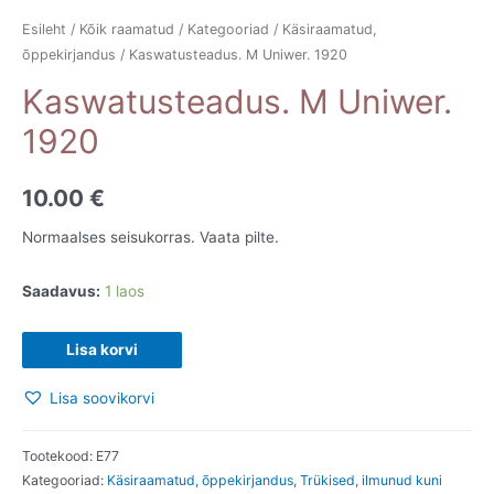
Esileht
/
Kõik raamatud
/
Kategooriad
/
Käsiraamatud,
õppekirjandus
/ Kaswatusteadus. M Uniwer. 1920
Kaswatusteadus. M Uniwer.
1920
10.00
€
Normaalses seisukorras. Vaata pilte.
Saadavus:
1 laos
Kaswatusteadus.
Lisa korvi
M
Lisa soovikorvi
Uniwer.
1920
kogus
Tootekood:
E77
Kategooriad:
Käsiraamatud, õppekirjandus
,
Trükised, ilmunud kuni