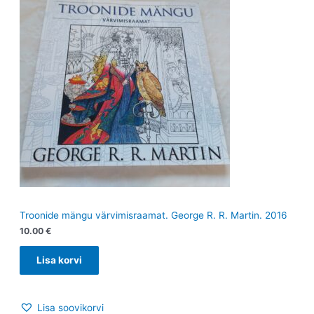
Troonide mängu värvimisraamat. George R. R. Martin. 2016
10.00
€
Lisa korvi
Lisa soovikorvi