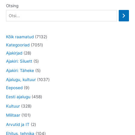
Otsing
7
Kõik raamatud
7132
7
1
Kategooriad
7051
2
0
3
Ajakirjad
28
8
5
5
2
Ajakiri: Siluett
5
t
t
1
t
5
Ajakiri: Täheke
5
o
o
t
o
t
1
Ajalugu, kultuur
1037
o
o
o
o
o
9
0
Eeposed
9
d
d
o
d
o
t
3
4
Eesti ajalugu
458
e
e
d
e
d
o
7
5
3
Kultuur
328
t
t
e
t
e
o
t
8
2
1
Militaar
101
t
t
d
o
t
8
0
2
Arvutid ja IT
2
e
o
o
t
1
t
1
Ehitus, tehnika
104