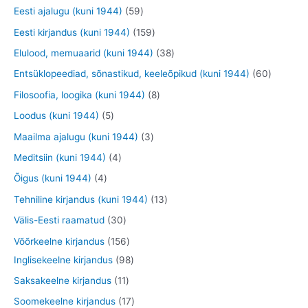
e
o
o
o
t
5
2
Eesti ajalugu (kuni 1944)
59
t
d
d
d
o
9
9
1
Eesti kirjandus (kuni 1944)
159
e
e
e
o
t
t
5
3
Elulood, memuaarid (kuni 1944)
38
t
t
t
d
o
o
9
8
6
Entsüklopeediad, sõnastikud, keeleõpikud (kuni 1944)
60
e
o
o
t
t
0
8
Filosoofia, loogika (kuni 1944)
8
t
d
d
o
o
t
t
5
Loodus (kuni 1944)
5
e
e
o
o
o
o
t
3
Maailma ajalugu (kuni 1944)
3
t
t
d
d
o
o
o
t
4
Meditsiin (kuni 1944)
4
e
e
d
d
o
o
t
4
Õigus (kuni 1944)
4
t
t
e
e
d
o
o
t
1
Tehniline kirjandus (kuni 1944)
13
t
t
e
d
o
o
3
3
Välis-Eesti raamatud
30
t
e
d
o
t
0
1
Võõrkeelne kirjandus
156
t
e
d
o
t
5
9
Inglisekeelne kirjandus
98
t
e
o
o
6
8
1
Saksakeelne kirjandus
11
t
d
o
t
t
1
1
Soomekeelne kirjandus
17