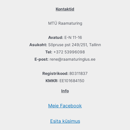
Kontaktid
MTÜ Raamaturing
Avatud:
E-N 11-16
Asukoht:
Sõpruse pst 249/251, Tallinn
Tel:
+372 53996098
E-post:
rene@raamaturinglus.ee
Registrikood:
80311837
KMKR:
EE101684150
Info
Meie Facebook
Esita küsimus