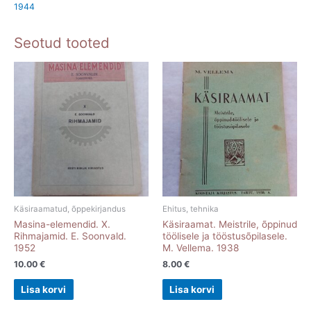
1944
Seotud tooted
Käsiraamatud, õppekirjandus
Ehitus, tehnika
Masina-elemendid. X.
Käsiraamat. Meistrile, õppinud
Rihmajamid. E. Soonvald.
töölisele ja tööstusõpilasele.
1952
M. Vellema. 1938
10.00
€
8.00
€
Lisa korvi
Lisa korvi