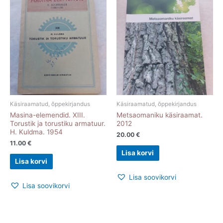
Käsiraamatud, õppekirjandus
Käsiraamatud, õppekirjandus
Masina-elemendid. XIII.
Metsaomaniku käsiraamat.
Torustik ja torustiku armatuur.
2012
H. Kuldma. 1954
20.00
€
11.00
€
Lisa korvi
Lisa korvi
Lisa soovikorvi
Lisa soovikorvi