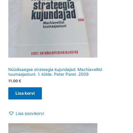
Nüüdisaegse strateegia kujundajad. Machiavellist
tuumaajastuni. 1. köide. Peter Paret. 2009
11.00
€
Lisa korvi
Lisa soovikorvi