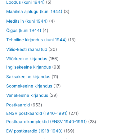
t
5
Loodus (kuni 1944)
5
e
e
o
o
o
o
t
3
Maailma ajalugu (kuni 1944)
3
t
t
d
d
o
o
o
t
4
Meditsiin (kuni 1944)
4
e
e
d
d
o
o
t
4
Õigus (kuni 1944)
4
t
t
e
e
d
o
o
t
1
Tehniline kirjandus (kuni 1944)
13
t
t
e
d
o
o
3
3
Välis-Eesti raamatud
30
t
e
d
o
t
0
1
Võõrkeelne kirjandus
156
t
e
d
o
t
5
9
Inglisekeelne kirjandus
98
t
e
o
o
6
8
1
Saksakeelne kirjandus
11
t
d
o
t
t
1
1
Soomekeelne kirjandus
17
e
d
o
o
t
7
2
Venekeelne kirjandus
29
t
e
o
o
o
t
9
6
Postkaardid
653
t
d
d
o
o
t
5
2
ENSV postkaardid (1940-1991)
271
e
e
d
o
o
3
7
2
Postkaardikomplektid (ENSV 1940-1991)
28
t
t
e
d
o
t
1
8
1
EW postkaardid (1918-1940)
169
t
e
d
o
t
t