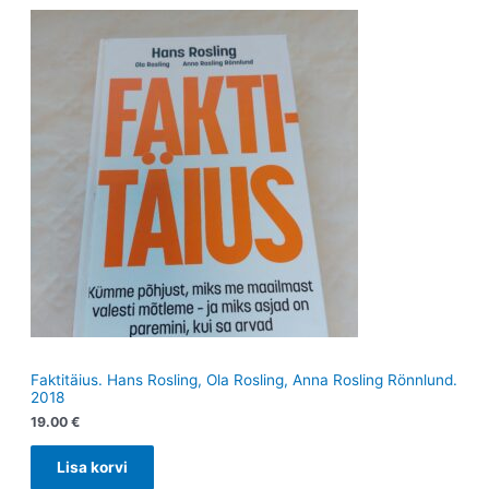
Faktitäius. Hans Rosling, Ola Rosling, Anna Rosling Rönnlund.
2018
19.00
€
Lisa korvi