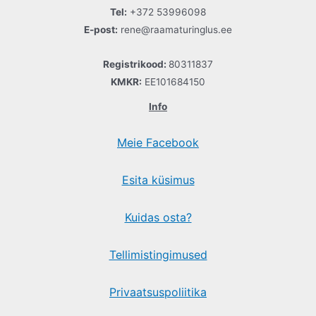
Tel:
+372 53996098
E-post:
rene@raamaturinglus.ee
Registrikood:
80311837
KMKR:
EE101684150
Info
Meie Facebook
Esita küsimus
Kuidas osta?
Tellimistingimused
Privaatsuspoliitika