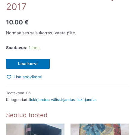
2017
10.00
€
Normaalses seisukorras. Vaata pilte.
Saadavus:
1 laos
Kaval
Lisa korvi
madu.
Lisa soovikorvi
Peter
Tremayne.
2017
Tootekood:
E6
Kategooriad:
Ilukirjandus: väliskirjandus
,
Ilukirjandus
kogus
Seotud tooted