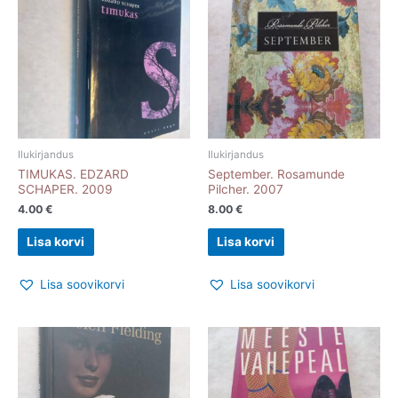
Ilukirjandus
Ilukirjandus
TIMUKAS. EDZARD
September. Rosamunde
SCHAPER. 2009
Pilcher. 2007
4.00
€
8.00
€
Lisa korvi
Lisa korvi
Lisa soovikorvi
Lisa soovikorvi