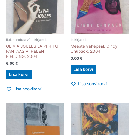
Ilukirjandus: väliskirjandus
Ilukirjandus
OLIVIA JOULES JA PIIRITU
Meeste vahepeal. Cindy
FANTAASIA. HELEN
Chupack. 2004
FIELDING. 2004
6.00
€
6.00
€
Lisa korvi
Lisa korvi
Lisa soovikorvi
Lisa soovikorvi