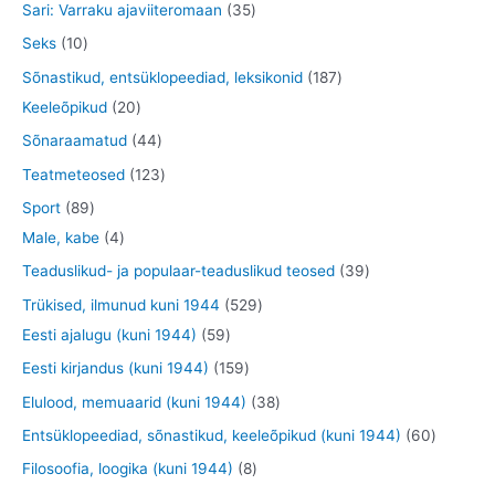
t
t
3
Sari: Varraku ajaviiteromaan
35
t
t
d
o
o
o
5
1
Seks
10
e
d
o
o
t
0
1
Sõnastikud, entsüklopeediad, leksikonid
187
t
e
d
d
o
t
2
8
Keeleõpikud
20
t
e
e
o
o
0
7
4
Sõnaraamatud
44
t
t
d
o
t
t
4
1
Teatmeteosed
123
e
d
o
o
t
2
8
Sport
89
t
e
o
o
o
3
9
4
Male, kabe
4
t
d
d
o
t
t
t
3
Teaduslikud- ja populaar-teaduslikud teosed
39
e
e
d
o
o
o
9
5
Trükised, ilmunud kuni 1944
529
t
t
e
o
o
o
t
5
2
Eesti ajalugu (kuni 1944)
59
t
d
d
d
o
9
9
1
Eesti kirjandus (kuni 1944)
159
e
e
e
o
t
t
5
3
Elulood, memuaarid (kuni 1944)
38
t
t
t
d
o
o
9
8
6
Entsüklopeediad, sõnastikud, keeleõpikud (kuni 1944)
60
e
o
o
t
t
0
8
Filosoofia, loogika (kuni 1944)
8
t
d
d
o
o
t