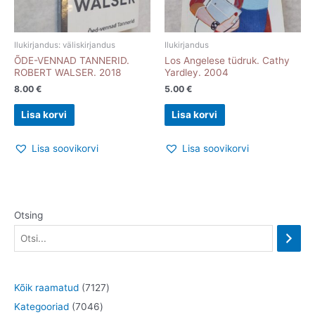
Ilukirjandus: väliskirjandus
Ilukirjandus
ÕDE-VENNAD TANNERID.
Los Angelese tüdruk. Cathy
ROBERT WALSER. 2018
Yardley. 2004
8.00
€
5.00
€
Lisa korvi
Lisa korvi
Lisa soovikorvi
Lisa soovikorvi
Otsing
7
Kõik raamatud
7127
7
1
Kategooriad
7046