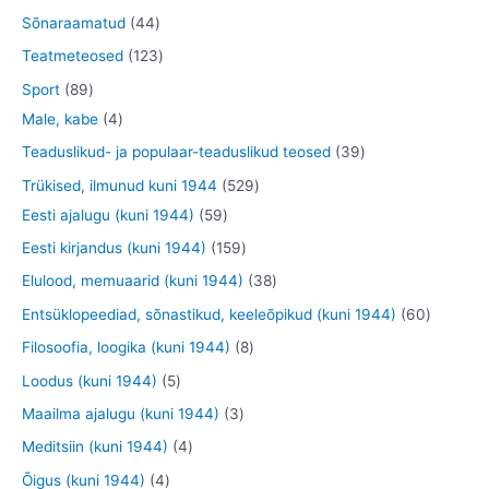
e
e
o
o
0
7
4
Sõnaraamatud
44
t
t
d
o
t
t
4
1
Teatmeteosed
123
e
d
o
o
t
2
8
Sport
89
t
e
o
o
o
3
9
4
Male, kabe
4
t
d
d
o
t
t
t
3
Teaduslikud- ja populaar-teaduslikud teosed
39
e
e
d
o
o
o
9
5
Trükised, ilmunud kuni 1944
529
t
t
e
o
o
o
t
5
2
Eesti ajalugu (kuni 1944)
59
t
d
d
d
o
9
9
1
Eesti kirjandus (kuni 1944)
159
e
e
e
o
t
t
5
3
Elulood, memuaarid (kuni 1944)
38
t
t
t
d
o
o
9
8
6
Entsüklopeediad, sõnastikud, keeleõpikud (kuni 1944)
60
e
o
o
t
t
0
8
Filosoofia, loogika (kuni 1944)
8
t
d
d
o
o
t
t
5
Loodus (kuni 1944)
5
e
e
o
o
o
o
t
3
Maailma ajalugu (kuni 1944)
3
t
t
d
d
o
o
o
t
4
Meditsiin (kuni 1944)
4
e
e
d
d
o
o
t
4
Õigus (kuni 1944)
4
t
t