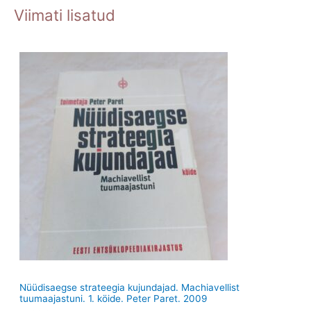
o
o
o
o
Viimati lisatud
t
t
d
o
d
o
e
d
e
d
t
e
t
e
t
t
Nüüdisaegse strateegia kujundajad. Machiavellist
tuumaajastuni. 1. köide. Peter Paret. 2009