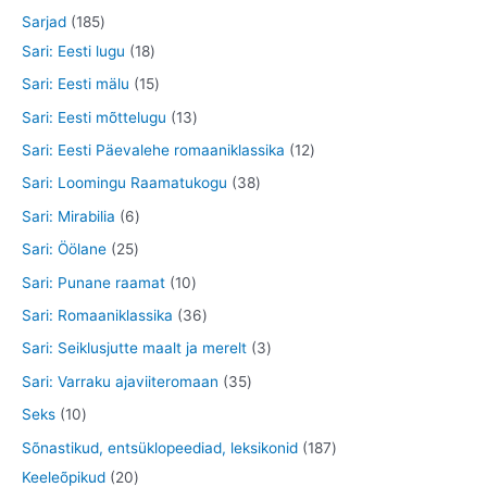
e
t
d
o
o
t
2
1
Sarjad
185
t
e
d
o
o
8
8
1
Sari: Eesti lugu
18
t
e
d
o
t
5
8
1
Sari: Eesti mälu
15
t
e
d
o
t
t
5
1
Sari: Eesti mõttelugu
13
t
e
o
o
o
t
3
1
Sari: Eesti Päevalehe romaaniklassika
12
t
d
o
o
o
t
2
3
Sari: Loomingu Raamatukogu
38
e
d
d
o
o
t
8
6
Sari: Mirabilia
6
t
e
e
d
o
o
t
t
2
Sari: Öölane
25
t
t
e
d
o
o
o
5
1
Sari: Punane raamat
10
t
e
d
o
o
t
0
3
Sari: Romaaniklassika
36
t
e
d
d
o
t
6
3
Sari: Seiklusjutte maalt ja merelt
3
t
e
e
o
o
t
t
3
Sari: Varraku ajaviiteromaan
35
t
t
d
o
o
o
5
1
Seks
10
e
d
o
o
t
0
1
Sõnastikud, entsüklopeediad, leksikonid
187
t
e
d
d
o
t
2
8
Keeleõpikud
20
t