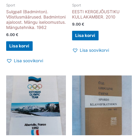
Sport
Sport
Sulgpall (Badminton).
EESTI KERGEJÕUSTIKU
Võistlusmäärused. Badmintoni
KULLAKAMBER. 2010
ajaloost. Mängu iseloomustus.
9.00
€
Mängutehnika. 1962
6.00
€
Lisa korvi
Lisa korvi
Lisa soovikorvi
Lisa soovikorvi