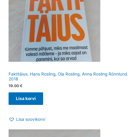
Faktitäius. Hans Rosling, Ola Rosling, Anna Rosling Rönnlund.
2018
19.00
€
Lisa korvi
Lisa soovikorvi