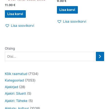
9.00
€
11.00
€
Lisa korvi
Lisa korvi
Lisa soovikorvi
Lisa soovikorvi
Otsing
7
Kõik raamatud
7134
7
1
Kategooriad
7053
2
0
3
Ajakirjad
28
8
5
5
4
Ajakiri: Siluett
5
t
t
3
t
5
Ajakiri: Täheke
5
o
o
t
o
t
1
Ajalugu, kultuur
1038