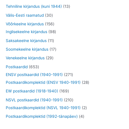
e
e
d
o
o
t
1
Tehniline kirjandus (kuni 1944)
13
t
t
e
d
o
o
3
3
Välis-Eesti raamatud
30
t
e
d
o
t
0
1
Võõrkeelne kirjandus
156
t
e
d
o
t
5
9
Inglisekeelne kirjandus
98
t
e
o
o
6
8
1
Saksakeelne kirjandus
11
t
d
o
t
t
1
1
Soomekeelne kirjandus
17
e
d
o
o
t
7
2
Venekeelne kirjandus
29
t
e
o
o
o
t
9
6
Postkaardid
653
t
d
d
o
o
t
5
2
ENSV postkaardid (1940-1991)
271
e
e
d
o
o
3
7
2
Postkaardikomplektid (ENSV 1940-1991)
28
t
t
e
d
o
t
1
8
1
EW postkaardid (1918-1940)
169
t
e
d
o
t
t
6
2
NSVL postkaardid (1940-1991)
210
t
e
o
o
o
9
1
2
Postkaardikomplektid (NSVL 1940-1991)
2
t
d
o
o
t
0
t
4
Postkaardikomplektid (1992-tänapäev)
4
e
d
d
o
t
o
t
t
e
e