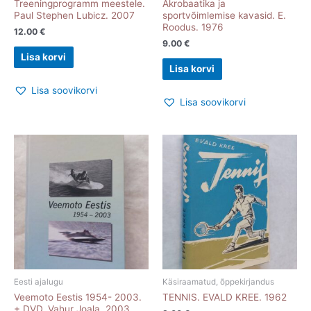
Treeningprogramm meestele.
Akrobaatika ja
Paul Stephen Lubicz. 2007
sportvõimlemise kavasid. E.
Roodus. 1976
12.00
€
9.00
€
Lisa korvi
Lisa korvi
Lisa soovikorvi
Lisa soovikorvi
Eesti ajalugu
Käsiraamatud, õppekirjandus
Veemoto Eestis 1954- 2003.
TENNIS. EVALD KREE. 1962
+ DVD. Vahur Joala. 2003