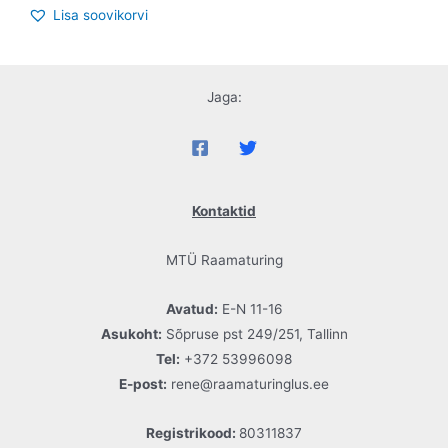
Lisa soovikorvi
Jaga:
Kontaktid
MTÜ Raamaturing
Avatud:
E-N 11-16
Asukoht:
Sõpruse pst 249/251, Tallinn
Tel:
+372 53996098
E-post:
rene@raamaturinglus.ee
Registrikood:
80311837