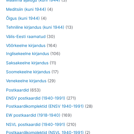
Maailma ajalugu (kuni 1944)
3
t
t
d
d
o
o
o
t
4
Meditsiin (kuni 1944)
4
e
e
d
d
o
o
t
4
Õigus (kuni 1944)
4
t
t
e
e
d
o
o
t
1
Tehniline kirjandus (kuni 1944)
13
t
t
e
d
o
o
3
3
Välis-Eesti raamatud
30
t
e
d
o
t
0
1
Võõrkeelne kirjandus
164
t
e
d
o
t
6
1
Inglisekeelne kirjandus
106
t
e
o
o
4
0
1
Saksakeelne kirjandus
11
t
d
o
t
6
1
1
Soomekeelne kirjandus
17
e
d
o
t
t
7
2
Venekeelne kirjandus
29
t
e
o
o
o
t
9
6
Postkaardid
653
t
d
o
o
o
t
5
2
ENSV postkaardid (1940-1991)
271
e
d
d
o
o
3
7
2
Postkaardikomplektid (ENSV 1940-1991)
28
t
e
e
d
o
t
1
8
1
EW postkaardid (1918-1940)
169
t
t
e
d
o
t
t
6
2
NSVL postkaardid (1940-1991)
210
t
e
o
o
o
9
1
2
Postkaardikomplektid (NSVL 1940-1991)
2