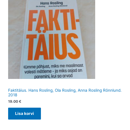
Faktitäius. Hans Rosling, Ola Rosling, Anna Rosling Rönnlund.
2018
19.00
€
Lisa korvi