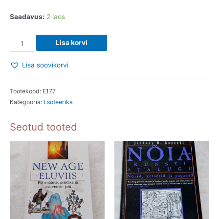
Saadavus:
2 laos
Kellest
Lisa korvi
me
põlvneme.
Lisa soovikorvi
Himaalaja
teadusliku
Tootekood:
E177
ekspeditsiooni
Kategooria:
Esoteerika
sensatsioonilised
Seotud tooted
tulemused.
Ernst
Muldašev.
2007
kogus