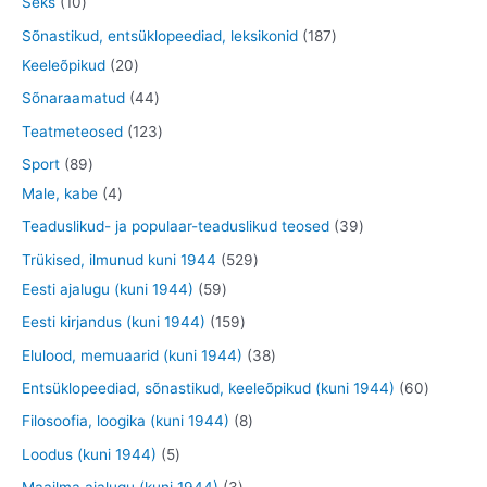
1
Seks
10
e
d
o
o
t
0
1
Sõnastikud, entsüklopeediad, leksikonid
187
t
e
d
d
o
t
2
8
Keeleõpikud
20
t
e
e
o
o
0
7
4
Sõnaraamatud
44
t
t
d
o
t
t
4
1
Teatmeteosed
123
e
d
o
o
t
2
8
Sport
89
t
e
o
o
o
3
9
4
Male, kabe
4
t
d
d
o
t
t
t
3
Teaduslikud- ja populaar-teaduslikud teosed
39
e
e
d
o
o
o
9
5
Trükised, ilmunud kuni 1944
529
t
t
e
o
o
o
t
5
2
Eesti ajalugu (kuni 1944)
59
t
d
d
d
o
9
9
1
Eesti kirjandus (kuni 1944)
159
e
e
e
o
t
t
5
3
Elulood, memuaarid (kuni 1944)
38
t
t
t
d
o
o
9
8
6
Entsüklopeediad, sõnastikud, keeleõpikud (kuni 1944)
60
e
o
o
t
t
0
8
Filosoofia, loogika (kuni 1944)
8
t
d
d
o
o
t
t
5
Loodus (kuni 1944)
5
e
e
o
o
o
o
t
3