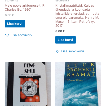
Esoteerika
Esoteerika
Meie poole arktuuruselt. R.
Kristallimaatriksid. Kuidas
Charles Bo. 1997
ühendada ja koondada
kristallide energiad, et muuta
6.00
€
oma elu paremaks. Henry M.
Mason, Brittani Petrofsky.
Lisa korvi
2017
8.00
€
Lisa soovikorvi
Lisa korvi
Lisa soovikorvi