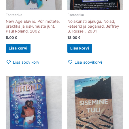
Esoteerika
Esoteerika
New Age Eluviis. Põhimõtete,
Nõiakunsti ajalugu. Nõiad,
praktika ja uskumuste juht.
ketserid ja paganad. Jeffrey
Paul Roland. 2002
B. Russell. 2001
5.00
€
18.00
€
Lisa korvi
Lisa korvi
Lisa soovikorvi
Lisa soovikorvi