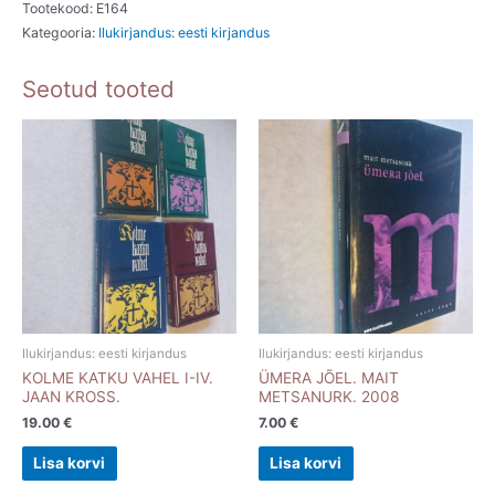
Pildikesi
Tootekood:
E164
Kategooria:
Ilukirjandus: eesti kirjandus
koolipõlvest.
Oskar
Seotud tooted
Luts.
1986
kogus
Ilukirjandus: eesti kirjandus
Ilukirjandus: eesti kirjandus
KOLME KATKU VAHEL I-IV.
ÜMERA JÕEL. MAIT
JAAN KROSS.
METSANURK. 2008
19.00
€
7.00
€
Lisa korvi
Lisa korvi