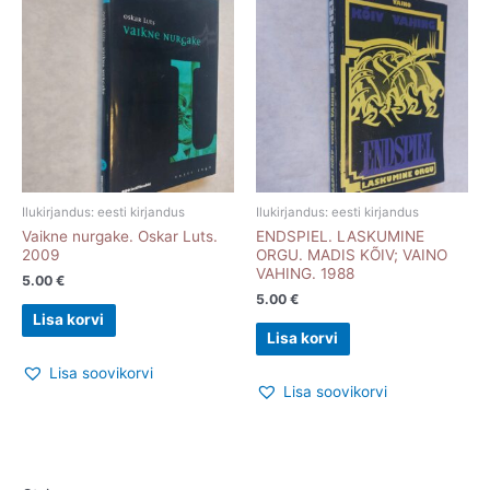
Ilukirjandus: eesti kirjandus
Ilukirjandus: eesti kirjandus
Vaikne nurgake. Oskar Luts.
ENDSPIEL. LASKUMINE
2009
ORGU. MADIS KÕIV; VAINO
VAHING. 1988
5.00
€
5.00
€
Lisa korvi
Lisa korvi
Lisa soovikorvi
Lisa soovikorvi