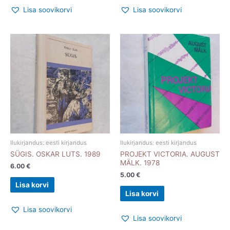
Lisa soovikorvi
Lisa soovikorvi
Ilukirjandus: eesti kirjandus
Ilukirjandus: eesti kirjandus
SÜGIS. OSKAR LUTS. 1989
PROJEKT VICTORIA. AUGUST
MÄLK. 1978
6.00
€
5.00
€
Lisa korvi
Lisa korvi
Lisa soovikorvi
Lisa soovikorvi