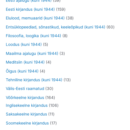
5
2
Eesti ajalugu (kuni 1944)
59
t
d
d
d
o
9
9
1
Eesti kirjandus (kuni 1944)
159
e
e
e
o
t
t
5
3
Elulood, memuaarid (kuni 1944)
38
t
t
t
d
o
o
9
8
6
Entsüklopeediad, sõnastikud, keeleõpikud (kuni 1944)
60
e
o
o
t
t
0
8
Filosoofia, loogika (kuni 1944)
8
t
d
d
o
o
t
t
5
Loodus (kuni 1944)
5
e
e
o
o
o
o
t
3
Maailma ajalugu (kuni 1944)
3
t
t
d
d
o
o
o
t
4
Meditsiin (kuni 1944)
4
e
e
d
d
o
o
t
4
Õigus (kuni 1944)
4
t
t
e
e
d
o
o
t
1
Tehniline kirjandus (kuni 1944)
13
t
t
e
d
o
o
3
3
Välis-Eesti raamatud
30
t
e
d
o
t
0
1
Võõrkeelne kirjandus
164
t
e
d
o
t
6
1
Inglisekeelne kirjandus
106
t
e
o
o
4
0
1
Saksakeelne kirjandus
11
t
d
o
t
6
1
1
Soomekeelne kirjandus
17
e
d
o
t
t