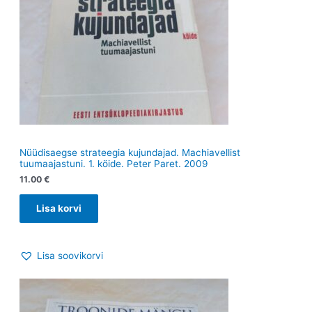
Nüüdisaegse strateegia kujundajad. Machiavellist
tuumaajastuni. 1. köide. Peter Paret. 2009
11.00
€
Lisa korvi
Lisa soovikorvi