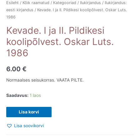
Esileht
/
Kõik raamatud
/
Kategooriad
/
Ilukirjandus
/
Ilukirjandus:
eesti kirjandus
/ Kevade. I ja II. Pildikesi koolipõlvest. Oskar Luts.
1986
Kevade. I ja II. Pildikesi
koolipõlvest. Oskar Luts.
1986
6.00
€
Normaalses seisukorras. VAATA PILTE.
Saadavus:
1 laos
Kevade.
Lisa korvi
I
Lisa soovikorvi
ja
II.