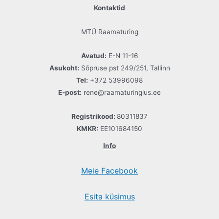
Kontaktid
MTÜ Raamaturing
Avatud:
E-N 11-16
Asukoht:
Sõpruse pst 249/251, Tallinn
Tel:
+372 53996098
E-post:
rene@raamaturinglus.ee
Registrikood:
80311837
KMKR:
EE101684150
Info
Meie Facebook
Esita küsimus