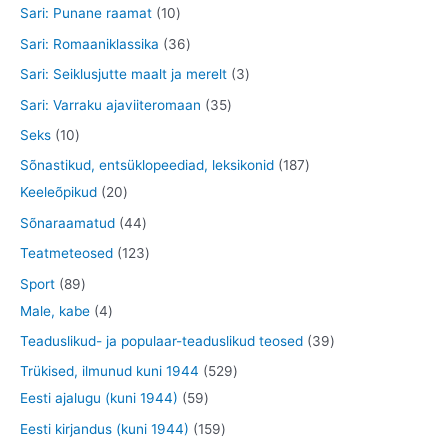
o
o
5
1
Sari: Punane raamat
10
t
e
d
o
o
t
0
3
Sari: Romaaniklassika
36
t
e
d
d
o
t
6
3
Sari: Seiklusjutte maalt ja merelt
3
t
e
e
o
o
t
t
3
Sari: Varraku ajaviiteromaan
35
t
t
d
o
o
o
5
1
Seks
10
e
d
o
o
t
0
1
Sõnastikud, entsüklopeediad, leksikonid
187
t
e
d
d
o
t
2
8
Keeleõpikud
20
t
e
e
o
o
0
7
4
Sõnaraamatud
44
t
t
d
o
t
t
4
1
Teatmeteosed
123
e
d
o
o
t
2
8
Sport
89
t
e
o
o
o
3
9
4
Male, kabe
4
t
d
d
o
t
t
t
3
Teaduslikud- ja populaar-teaduslikud teosed
39
e
e
d
o
o
o
9
5
Trükised, ilmunud kuni 1944
529
t
t
e
o
o
o
t
5
2
Eesti ajalugu (kuni 1944)
59
t
d
d
d
o
9
9
1
Eesti kirjandus (kuni 1944)
159
e
e
e
o