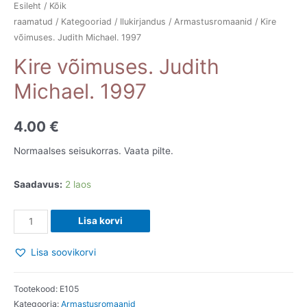
Esileht
/
Kõik
raamatud
/
Kategooriad
/
Ilukirjandus
/
Armastusromaanid
/ Kire
võimuses. Judith Michael. 1997
Kire võimuses. Judith
Michael. 1997
4.00
€
Normaalses seisukorras. Vaata pilte.
Saadavus:
2 laos
Kire
Lisa korvi
võimuses.
Judith
Lisa soovikorvi
Michael.
1997
Tootekood:
E105
kogus
Kategooria:
Armastusromaanid