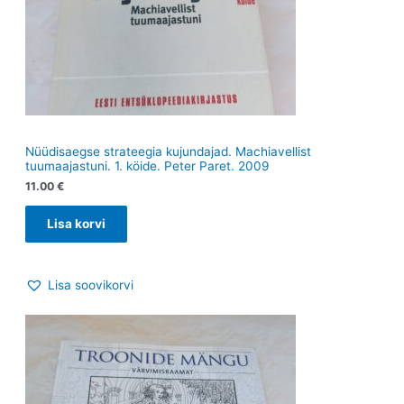
Nüüdisaegse strateegia kujundajad. Machiavellist
tuumaajastuni. 1. köide. Peter Paret. 2009
11.00
€
Lisa korvi
Lisa soovikorvi