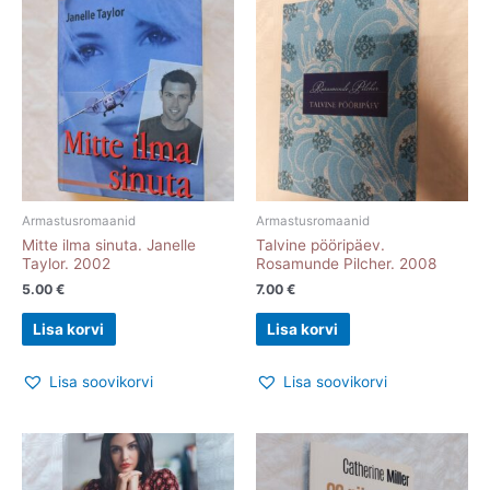
Armastusromaanid
Armastusromaanid
Mitte ilma sinuta. Janelle
Talvine pööripäev.
Taylor. 2002
Rosamunde Pilcher. 2008
5.00
€
7.00
€
Lisa korvi
Lisa korvi
Lisa soovikorvi
Lisa soovikorvi