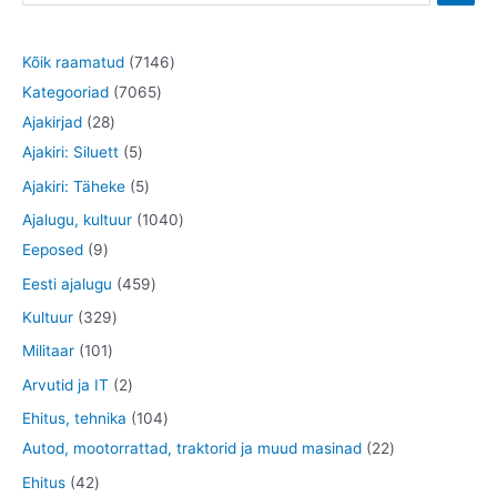
7
Kõik raamatud
7146
7
1
Kategooriad
7065
2
0
4
Ajakirjad
28
8
5
6
6
Ajakiri: Siluett
5
t
t
5
t
5
Ajakiri: Täheke
5
o
o
t
o
t
1
Ajalugu, kultuur
1040
o
o
o
o
o
9
0
Eeposed
9
d
d
o
d
o
t
4
4
Eesti ajalugu
459
e
e
d
e
d
o
0
5
3
Kultuur
329
t
t
e
t
e
o
t
9
2
1
Militaar
101
t
t
d
o
t
9
0
2
Arvutid ja IT
2
e
o
o
t
1
t
1
Ehitus, tehnika
104
t
d
o
o
t
o
0
2
Autod, mootorrattad, traktorid ja muud masinad
22
e
d
o
o
o
4
2
4
Ehitus
42
t
e
d