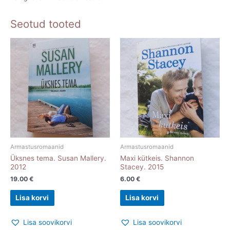
Seotud tooted
Armastusromaanid
Armastusromaanid
Üksnes tema. Susan Mallery.
Maxi kütkeis. Shannon
2012
Stacey. 2015
19.00
€
6.00
€
Lisa korvi
Lisa korvi
Lisa soovikorvi
Lisa soovikorvi