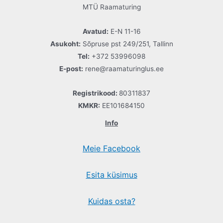
MTÜ Raamaturing
Avatud:
E-N 11-16
Asukoht:
Sõpruse pst 249/251, Tallinn
Tel:
+372 53996098
E-post:
rene@raamaturinglus.ee
Registrikood:
80311837
KMKR:
EE101684150
Info
Meie Facebook
Esita küsimus
Kuidas osta?