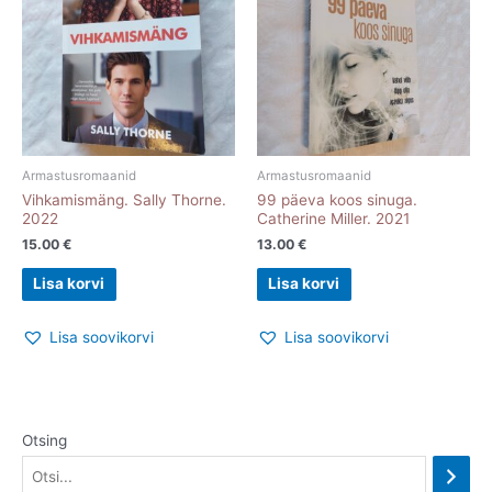
Armastusromaanid
Armastusromaanid
Vihkamismäng. Sally Thorne.
99 päeva koos sinuga.
2022
Catherine Miller. 2021
15.00
€
13.00
€
Lisa korvi
Lisa korvi
Lisa soovikorvi
Lisa soovikorvi
Otsing