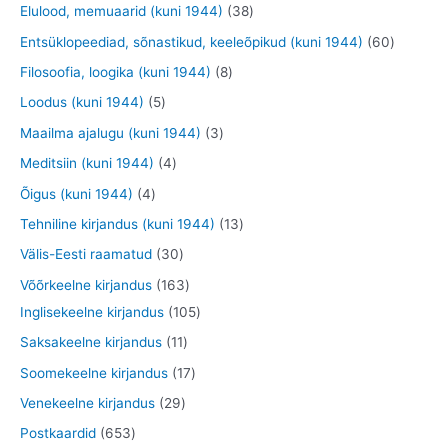
t
t
5
3
Elulood, memuaarid (kuni 1944)
38
t
t
t
d
o
o
9
8
6
Entsüklopeediad, sõnastikud, keeleõpikud (kuni 1944)
60
e
o
o
t
t
0
8
Filosoofia, loogika (kuni 1944)
8
t
d
d
o
o
t
t
5
Loodus (kuni 1944)
5
e
e
o
o
o
o
t
3
Maailma ajalugu (kuni 1944)
3
t
t
d
d
o
o
o
t
4
Meditsiin (kuni 1944)
4
e
e
d
d
o
o
t
4
Õigus (kuni 1944)
4
t
t
e
e
d
o
o
t
1
Tehniline kirjandus (kuni 1944)
13
t
t
e
d
o
o
3
3
Välis-Eesti raamatud
30
t
e
d
o
t
0
1
Võõrkeelne kirjandus
163
t
e
d
o
t
6
1
Inglisekeelne kirjandus
105
t
e
o
o
3
0
1
Saksakeelne kirjandus
11
t
d
o
t
5
1
1
Soomekeelne kirjandus
17
e
d
o
t
t
7
2
Venekeelne kirjandus
29
t
e
o
o
o
t
9
6
Postkaardid
653
t
d
o