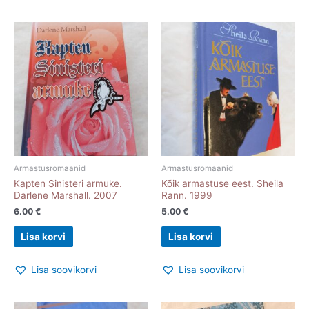
Armastusromaanid
Armastusromaanid
Kapten Sinisteri armuke.
Kõik armastuse eest. Sheila
Darlene Marshall. 2007
Rann. 1999
6.00
€
5.00
€
Lisa korvi
Lisa korvi
Lisa soovikorvi
Lisa soovikorvi