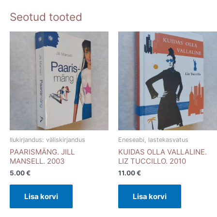
Seotud tooted
Ilukirjandus: väliskirjandus
Eneseabi, lastekasvatus
PAARISMÄNG. JILL
KUIDAS OLLA VALLALINE.
MANSELL. 2003
LIZ TUCCILLO. 2010
5.00
€
11.00
€
Lisa korvi
Lisa korvi