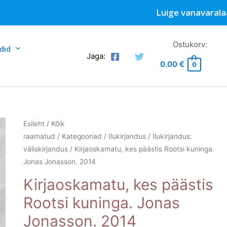
Luige vanavarala
Ostukorv:
did
Jaga:
0.00
€
0
Esileht
/
Kõik
raamatud
/
Kategooriad
/
Ilukirjandus
/
Ilukirjandus:
väliskirjandus
/ Kirjaoskamatu, kes päästis Rootsi kuninga.
Jonas Jonasson. 2014
Kirjaoskamatu, kes päästis
Rootsi kuninga. Jonas
Jonasson. 2014