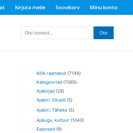
at
Kirjuta meile
Soovikorv
Minu konto
Otsi:
Otsi
7
Kõik raamatud
7146
7
1
Kategooriad
7065
2
0
4
Ajakirjad
28
8
5
6
6
Ajakiri: Siluett
5
t
t
5
t
5
Ajakiri: Täheke
5
o
o
t
o
t
1
Ajalugu, kultuur
1040
o
o
o
o
o
9
0
Eeposed
9