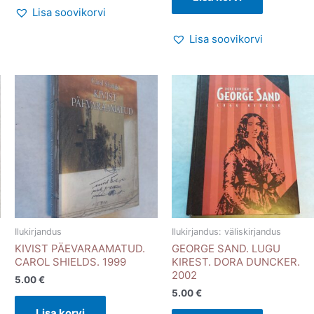
Lisa soovikorvi
Lisa soovikorvi
Ilukirjandus
Ilukirjandus: väliskirjandus
KIVIST PÄEVARAAMATUD.
GEORGE SAND. LUGU
CAROL SHIELDS. 1999
KIREST. DORA DUNCKER.
2002
5.00
€
5.00
€
Lisa korvi