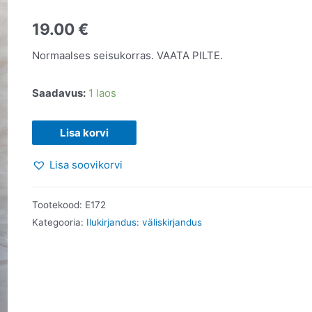
19.00
€
Normaalses seisukorras. VAATA PILTE.
Saadavus:
1 laos
Kirjaoskamatu,
Lisa korvi
kes
Lisa soovikorvi
päästis
Rootsi
kuninga.
Tootekood:
E172
Jonas
Kategooria:
Ilukirjandus: väliskirjandus
Jonasson.
2014
kogus