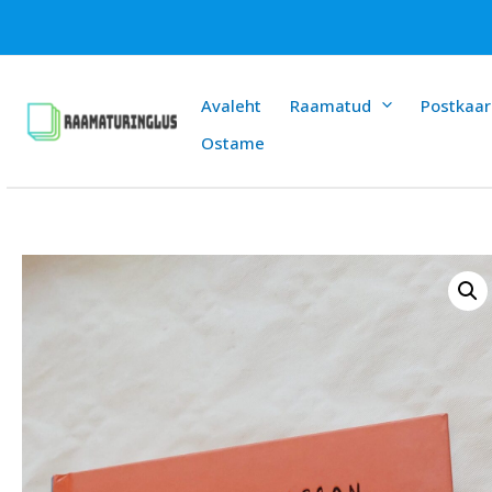
Skip
to
content
Avaleht
Raamatud
Postkaar
Ostame