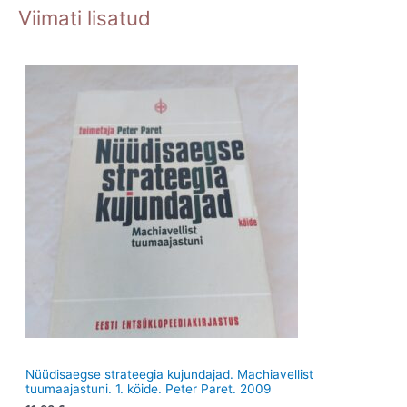
o
o
o
o
Viimati lisatud
t
t
d
o
d
o
e
d
e
d
t
e
t
e
t
t
Nüüdisaegse strateegia kujundajad. Machiavellist
tuumaajastuni. 1. köide. Peter Paret. 2009