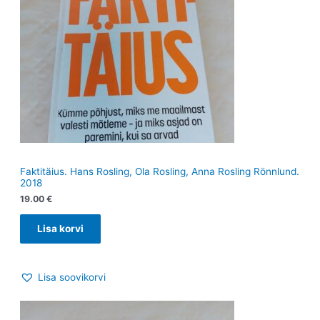
Faktitäius. Hans Rosling, Ola Rosling, Anna Rosling Rönnlund.
2018
19.00
€
Lisa korvi
Lisa soovikorvi