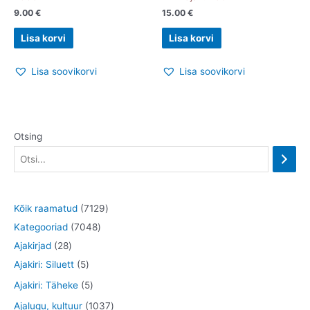
9.00
€
15.00
€
Lisa korvi
Lisa korvi
Lisa soovikorvi
Lisa soovikorvi
Otsing
7
Kõik raamatud
7129
7
1
Kategooriad
7048
2
0
2
Ajakirjad
28
8
5
4
9
Ajakiri: Siluett
5
t
t
8
t
5
Ajakiri: Täheke
5
o
o
t
o
t
1
Ajalugu, kultuur
1037