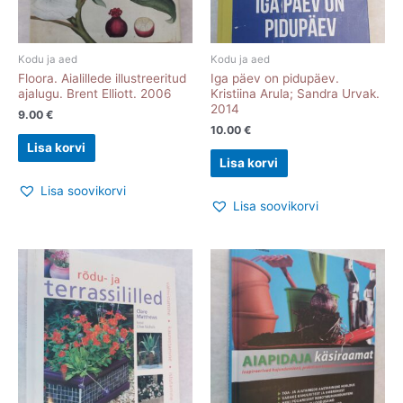
Kodu ja aed
Kodu ja aed
Floora. Aialillede illustreeritud
Iga päev on pidupäev.
ajalugu. Brent Elliott. 2006
Kristiina Arula; Sandra Urvak.
2014
9.00
€
10.00
€
Lisa korvi
Lisa korvi
Lisa soovikorvi
Lisa soovikorvi