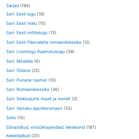
d
o
o
t
2
1
Sarjad
184
t
e
d
o
o
8
8
1
Sari: Eesti lugu
18
t
e
d
o
t
4
8
1
Sari: Eesti mälu
15
t
e
d
o
t
t
5
1
Sari: Eesti mõttelugu
13
t
e
o
o
o
t
3
1
Sari: Eesti Päevalehe romaaniklassika
12
t
d
o
o
o
t
2
3
Sari: Loomingu Raamatukogu
38
e
d
d
o
o
t
8
6
Sari: Mirabilia
6
t
e
e
d
o
o
t
t
2
Sari: Öölane
25
t
t
e
d
o
o
o
5
1
Sari: Punane raamat
10
t
e
d
o
o
t
0
3
Sari: Romaaniklassika
36
t
e
d
d
o
t
6
3
Sari: Seiklusjutte maalt ja merelt
3
t
e
e
o
o
t
t
3
Sari: Varraku ajaviiteromaan
35
t
t
d
o
o
o
5
1
Seks
10
e
d
o
o
t
0
1
Sõnastikud, entsüklopeediad, leksikonid
187
t
e
d
d
o
t
2
8
Keeleõpikud
20
t