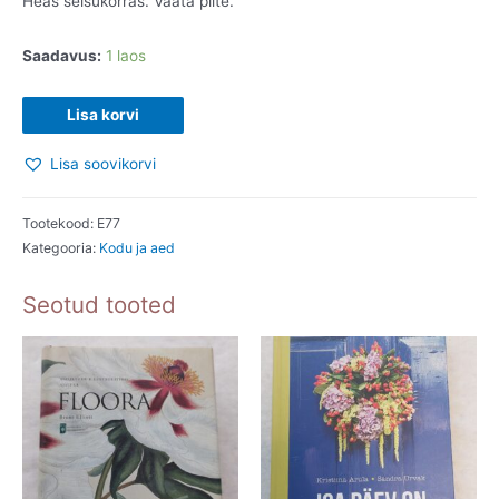
Heas seisukorras. Vaata pilte.
Saadavus:
1 laos
Kodu
Lisa korvi
raamat.
Lisa soovikorvi
Kodusaate
aastaraamat
2.
Tootekood:
E77
Kategooria:
Kodu ja aed
2018
kogus
Seotud tooted