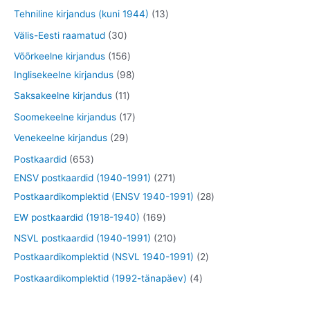
e
d
o
o
t
1
Tehniline kirjandus (kuni 1944)
13
t
t
e
d
o
o
3
3
Välis-Eesti raamatud
30
t
e
d
o
t
0
1
Võõrkeelne kirjandus
156
t
e
d
o
t
5
9
Inglisekeelne kirjandus
98
t
e
o
o
6
8
1
Saksakeelne kirjandus
11
t
d
o
t
t
1
1
Soomekeelne kirjandus
17
e
d
o
o
t
7
2
Venekeelne kirjandus
29
t
e
o
o
o
t
9
6
Postkaardid
653
t
d
d
o
o
t
5
2
ENSV postkaardid (1940-1991)
271
e
e
d
o
o
3
7
2
Postkaardikomplektid (ENSV 1940-1991)
28
t
t
e
d
o
t
1
8
1
EW postkaardid (1918-1940)
169
t
e
d
o
t
t
6
2
NSVL postkaardid (1940-1991)
210
t
e
o
o
o
9
1
2
Postkaardikomplektid (NSVL 1940-1991)
2
t
d
o
o
t
0
t
4
Postkaardikomplektid (1992-tänapäev)
4
e
d
d
o
t
o
t
t
e
e