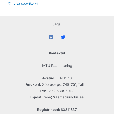
Lisa soovikorvi
Jaga:
Kontaktid
MTÜ Raamaturing
Avatud:
E-N 11-16
Asukoht:
Sõpruse pst 249/251, Tallinn
Tel:
+372 53996098
E-post:
rene@raamaturinglus.ee
Registrikood:
80311837