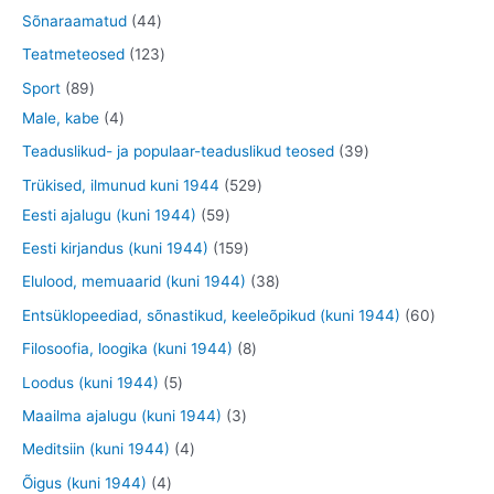
e
e
o
o
0
7
4
Sõnaraamatud
44
t
t
d
o
t
t
4
1
Teatmeteosed
123
e
d
o
o
t
2
8
Sport
89
t
e
o
o
o
3
9
4
Male, kabe
4
t
d
d
o
t
t
t
3
Teaduslikud- ja populaar-teaduslikud teosed
39
e
e
d
o
o
o
9
5
Trükised, ilmunud kuni 1944
529
t
t
e
o
o
o
t
5
2
Eesti ajalugu (kuni 1944)
59
t
d
d
d
o
9
9
1
Eesti kirjandus (kuni 1944)
159
e
e
e
o
t
t
5
3
Elulood, memuaarid (kuni 1944)
38
t
t
t
d
o
o
9
8
6
Entsüklopeediad, sõnastikud, keeleõpikud (kuni 1944)
60
e
o
o
t
t
0
8
Filosoofia, loogika (kuni 1944)
8
t
d
d
o
o
t
t
5
Loodus (kuni 1944)
5
e
e
o
o
o
o
t
3
Maailma ajalugu (kuni 1944)
3
t
t
d
d
o
o
o
t
4
Meditsiin (kuni 1944)
4
e
e
d
d
o
o
t
4
Õigus (kuni 1944)
4
t
t
e