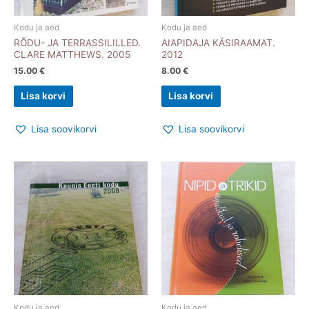
Kodu ja aed
Kodu ja aed
RÕDU- JA TERRASSILILLED.
AIAPIDAJA KÄSIRAAMAT.
CLARE MATTHEWS. 2005
2012
15.00
€
8.00
€
Lisa korvi
Lisa korvi
Lisa soovikorvi
Lisa soovikorvi
Kodu ja aed
Kodu ja aed