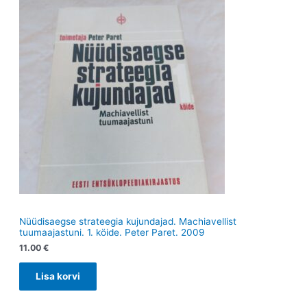
t
t
Nüüdisaegse strateegia kujundajad. Machiavellist
tuumaajastuni. 1. köide. Peter Paret. 2009
11.00
€
Lisa korvi