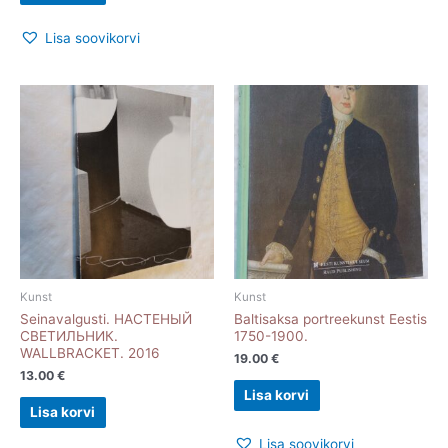
Lisa soovikorvi
Kunst
Kunst
Seinavalgusti. НАСТЕНЫЙ
Baltisaksa portreekunst Eestis
СВЕТИЛЬНИК.
1750-1900.
WALLBRACKET. 2016
19.00
€
13.00
€
Lisa korvi
Lisa korvi
Lisa soovikorvi