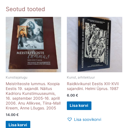
Seotud tooted
Kunstiajalugu
Kunst, arhitektuur
Meistriteoste lummus. Koopia
Raidkivikunst Eestis XIII-XVII
Eestis 19. sajandil. Näitus
sajandini. Helmi Üprus. 1987
Kadrioru Kunstimuuseumis,
6.00
€
16. september 2005-16. aprill
2006. Anu Allikvee, Tiina-Mall
Lisa korvi
Kreem, Anne Lõugas. 2005
14.00
€
Lisa soovikorvi
Lisa korvi