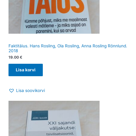
Faktitäius. Hans Rosling, Ola Rosling, Anna Rosling Rönnlund.
2018
19.00
€
Lisa korvi
Lisa soovikorvi