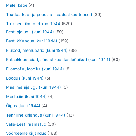
e
o
o
o
3
9
4
Male, kabe
4
t
d
d
o
t
t
t
3
Teaduslikud- ja populaar-teaduslikud teosed
39
e
e
d
o
o
o
9
5
Trükised, ilmunud kuni 1944
529
t
t
e
o
o
o
t
5
2
Eesti ajalugu (kuni 1944)
59
t
d
d
d
o
9
9
1
Eesti kirjandus (kuni 1944)
159
e
e
e
o
t
t
5
3
Elulood, memuaarid (kuni 1944)
38
t
t
t
d
o
o
9
8
6
Entsüklopeediad, sõnastikud, keeleõpikud (kuni 1944)
60
e
o
o
t
t
0
8
Filosoofia, loogika (kuni 1944)
8
t
d
d
o
o
t
t
5
Loodus (kuni 1944)
5
e
e
o
o
o
o
t
3
Maailma ajalugu (kuni 1944)
3
t
t
d
d
o
o
o
t
4
Meditsiin (kuni 1944)
4
e
e
d
d
o
o
t
4
Õigus (kuni 1944)
4
t
t
e
e
d
o
o
t
1
Tehniline kirjandus (kuni 1944)
13
t
t
e
d
o
o
3
3
Välis-Eesti raamatud
30
t
e
d
o
t
0
1
Võõrkeelne kirjandus
163