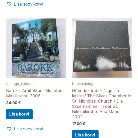
Lisa soovikorvi
Ajalugu, kultuur
Kunstiajalugu
Barokk. Arhitektuur Skulptuur
Hõbedakamber Niguliste
Maalikunst. 2008
kirikus/ The Silver Chamber in
St. Nicholas’ Church / Die
34.00
€
Silberkammer in der St.
Nikolaikirche. Anu Mänd.
Lisa korvi
2002
17.00
€
Lisa soovikorvi
Lisa korvi