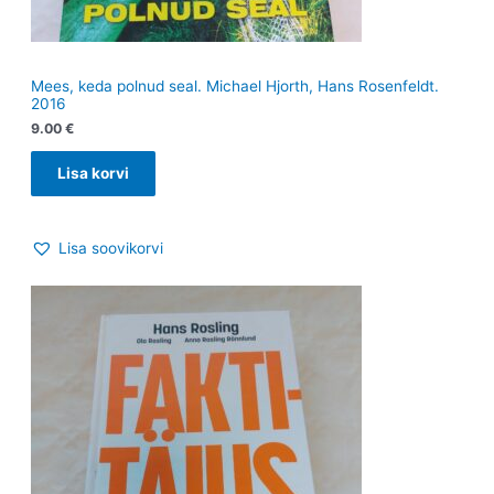
Mees, keda polnud seal. Michael Hjorth, Hans Rosenfeldt.
2016
9.00
€
Lisa korvi
Lisa soovikorvi