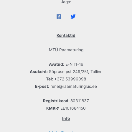
Jaga:
Kontaktid
MTÜ Raamaturing
Avatud:
E-N 11-16
Asukoht:
Sõpruse pst 249/251, Tallinn
Tel:
+372 53996098
E-post:
rene@raamaturinglus.ee
Registrikood:
80311837
KMKR:
EE101684150
Info