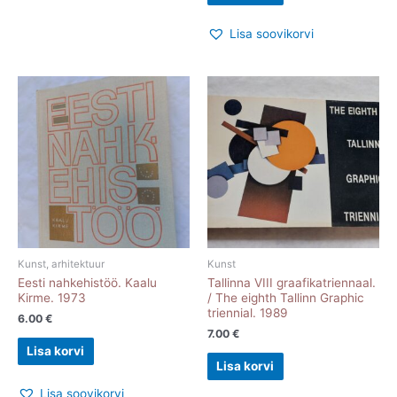
Lisa soovikorvi
Kunst, arhitektuur
Kunst
Eesti nahkehistöö. Kaalu
Tallinna VIII graafikatriennaal.
Kirme. 1973
/ The eighth Tallinn Graphic
triennial. 1989
6.00
€
7.00
€
Lisa korvi
Lisa korvi
Lisa soovikorvi