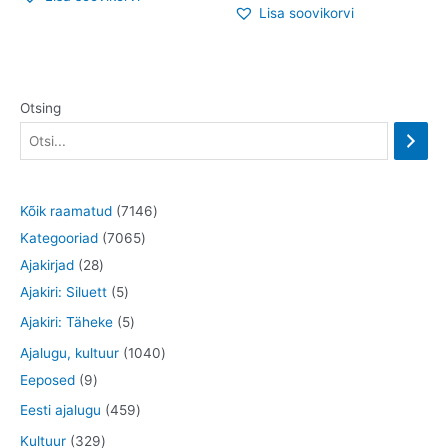
Lisa soovikorvi
Otsing
7
Kõik raamatud
7146
7
1
Kategooriad
7065
2
0
4
Ajakirjad
28
8
5
6
6
Ajakiri: Siluett
5
t
t
5
t
5
Ajakiri: Täheke
5
o
o
t
o
t
1
Ajalugu, kultuur
1040
o
o
o
o
o
9
0
Eeposed
9
d
d
o
d
o
t
4
4
Eesti ajalugu
459
e
e
d
e
d
o
0
5
3
Kultuur
329