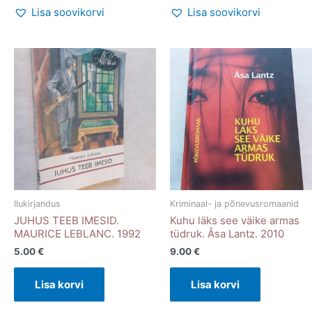
Lisa soovikorvi
Lisa soovikorvi
Ilukirjandus
Kriminaal- ja põnevusromaanid
JUHUS TEEB IMESID.
Kuhu läks see väike armas
MAURICE LEBLANC. 1992
tüdruk. Åsa Lantz. 2010
5.00
€
9.00
€
Lisa korvi
Lisa korvi