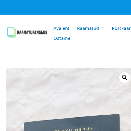
Skip
to
content
Avaleht
Raamatud
Postkaar
Ostame