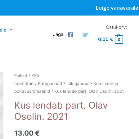
Luige vanavarala
Ostukorv:
did
Jaga:
0.00
€
0
Esileht
/
Kõik
raamatud
/
Kategooriad
/
Ilukirjandus
/
Kriminaal- ja
põnevusromaanid
/ Kus lendab part. Olav Osolin. 2021
Kus lendab part. Olav
Osolin. 2021
13.00
€