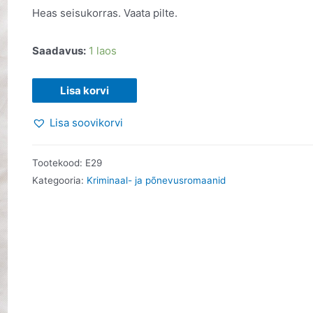
Heas seisukorras. Vaata pilte.
Saadavus:
1 laos
Kus
Lisa korvi
lendab
Lisa soovikorvi
part.
Olav
Osolin.
Tootekood:
E29
2021
Kategooria:
Kriminaal- ja põnevusromaanid
kogus