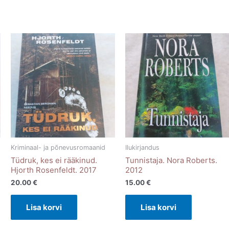
Kriminaal- ja põnevusromaanid
Ilukirjandus
Tüdruk, kes ei rääkinud.
Tunnistaja. Nora Roberts.
Hjorth Rosenfeldt. 2017
2012
20.00
€
15.00
€
Lisa korvi
Lisa korvi