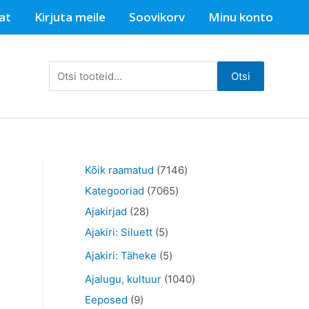
at
Kirjuta meile
Soovikorv
Minu konto
Otsi:
Otsi
7
Kõik raamatud
7146
7
1
Kategooriad
7065
2
0
4
Ajakirjad
28
8
5
6
6
Ajakiri: Siluett
5
t
t
5
t
5
Ajakiri: Täheke
5
o
o
t
o
t
1
Ajalugu, kultuur
1040
o
o
o
o
o
9
0
Eeposed
9