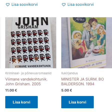
Lisa soovikorvi
Lisa soovikorvi
Kriminaal- ja põnevusromaanid
Ilukirjandus
Viimane vandekohtunik.
MINISTER JA SURM. BO
John Grisham. 2005
BALDERSON. 1994
11.00
€
5.00
€
Lisa korvi
Lisa korvi