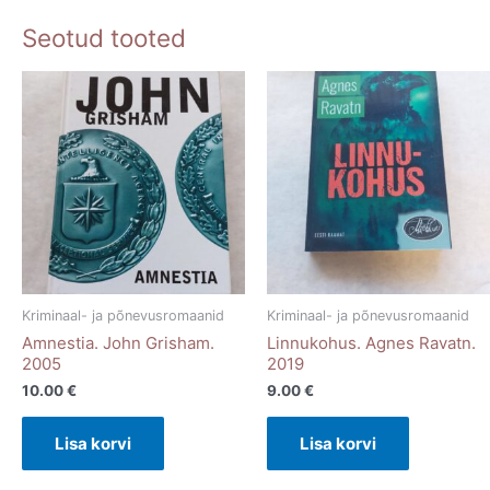
Seotud tooted
Kriminaal- ja põnevusromaanid
Kriminaal- ja põnevusromaanid
Amnestia. John Grisham.
Linnukohus. Agnes Ravatn.
2005
2019
10.00
€
9.00
€
Lisa korvi
Lisa korvi