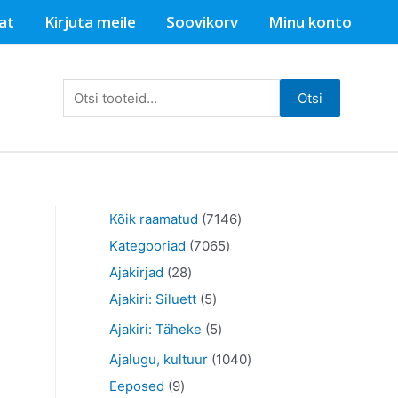
at
Kirjuta meile
Soovikorv
Minu konto
Otsi:
Otsi
7
Kõik raamatud
7146
7
1
Kategooriad
7065
2
0
4
Ajakirjad
28
8
5
6
6
Ajakiri: Siluett
5
t
t
5
t
5
Ajakiri: Täheke
5
o
o
t
o
t
1
Ajalugu, kultuur
1040
o
o
o
o
o
9
0
Eeposed
9