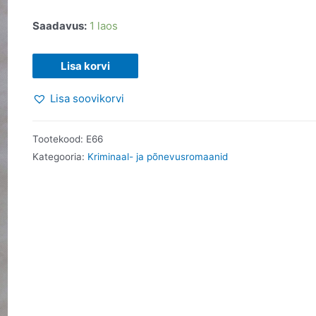
Saadavus:
1 laos
Kuukivi.
Lisa korvi
Wilkie
Lisa soovikorvi
Collins.
2013
kogus
Tootekood:
E66
Kategooria:
Kriminaal- ja põnevusromaanid