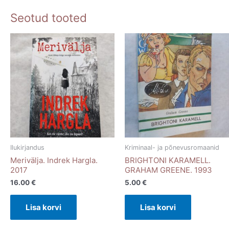
Seotud tooted
Ilukirjandus
Kriminaal- ja põnevusromaanid
Merivälja. Indrek Hargla.
BRIGHTONI KARAMELL.
2017
GRAHAM GREENE. 1993
16.00
€
5.00
€
Lisa korvi
Lisa korvi