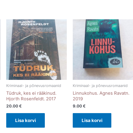
Kriminaal- ja põnevusromaanid
Kriminaal- ja põnevusromaanid
Tüdruk, kes ei rääkinud.
Linnukohus. Agnes Ravatn.
Hjorth Rosenfeldt. 2017
2019
20.00
€
9.00
€
Lisa korvi
Lisa korvi