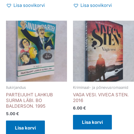
Lisa soovikorvi
Lisa soovikorvi
Ilukirjandus
Kriminaal- ja põnevusromaanid
PARTEIJUHT LAHKUB
VAGA VESI. VIVECA STEN.
SURMA LÄBI. BO
2016
BALDERSON. 1995
6.00
€
5.00
€
Lisa korvi
Lisa korvi