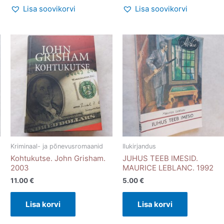
Lisa soovikorvi
Lisa soovikorvi
Kriminaal- ja põnevusromaanid
Ilukirjandus
Kohtukutse. John Grisham.
JUHUS TEEB IMESID.
2003
MAURICE LEBLANC. 1992
11.00
€
5.00
€
Lisa korvi
Lisa korvi