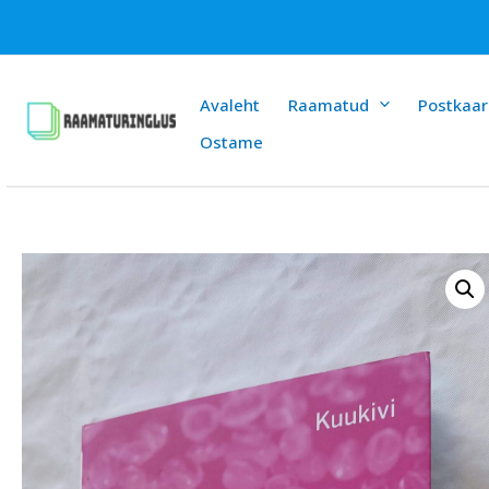
Skip
to
content
Avaleht
Raamatud
Postkaar
Ostame