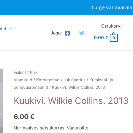
Luige vanavarala
Ostukorv:
did
Jaga:
0.00
€
0
Esileht
/
Kõik
raamatud
/
Kategooriad
/
Ilukirjandus
/
Kriminaal- ja
põnevusromaanid
/ Kuukivi. Wilkie Collins. 2013
Kuukivi. Wilkie Collins. 2013
6.00
€
Normaalses seisukorras. Vaata pilte.