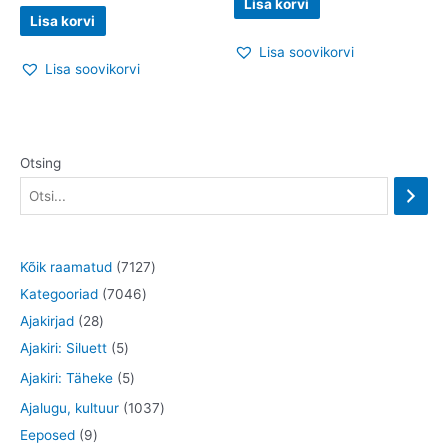
Lisa korvi
Lisa korvi
Lisa soovikorvi
Lisa soovikorvi
Otsing
7
Kõik raamatud
7127
7
1
Kategooriad
7046
2
0
2
Ajakirjad
28
8
5
4
7
Ajakiri: Siluett
5
t
t
6
t
5
Ajakiri: Täheke
5
o
o
t
o
t
1
Ajalugu, kultuur
1037
o
o
o
o
o
9
0
Eeposed
9