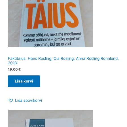
Faktitäius. Hans Rosling, Ola Rosling, Anna Rosling Rönnlund.
2018
19.00
€
Lisa korvi
Lisa soovikorvi