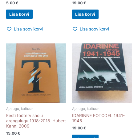
5.00
€
19.00
€
Lisa korvi
Lisa korvi
Lisa soovikorvi
Lisa soovikorvi
Ajalugu, kultuur
Ajalugu, kultuur
Eesti töötervishoiu
IDARINNE FOTODEL 1941-
arengulugu 1918-2018. Hubert
1945.
Kahn. 2009
19.00
€
15.00
€