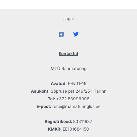
Jaga:
Kontaktid
MTÜ Raamaturing
Avatud:
E-N 11-16
Asukoht:
Sõpruse pst 249/251, Tallinn
Tel:
+372 53996098
E-post:
rene@raamaturinglus.ee
Registrikood:
80311837
KMKR:
EE101684150