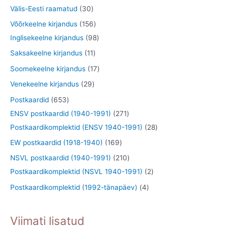
d
o
o
3
3
Välis-Eesti raamatud
30
t
e
d
o
t
0
1
Võõrkeelne kirjandus
156
t
e
d
o
t
5
9
Inglisekeelne kirjandus
98
t
e
o
o
6
8
1
Saksakeelne kirjandus
11
t
d
o
t
t
1
1
Soomekeelne kirjandus
17
e
d
o
o
t
7
2
Venekeelne kirjandus
29
t
e
o
o
o
t
9
6
Postkaardid
653
t
d
d
o
o
t
5
2
ENSV postkaardid (1940-1991)
271
e
e
d
o
o
3
7
2
Postkaardikomplektid (ENSV 1940-1991)
28
t
t
e
d
o
t
1
8
1
EW postkaardid (1918-1940)
169
t
e
d
o
t
t
6
2
NSVL postkaardid (1940-1991)
210
t
e
o
o
o
9
1
2
Postkaardikomplektid (NSVL 1940-1991)
2
t
d
o
o
t
0
t
4
Postkaardikomplektid (1992-tänapäev)
4
e
d
d
o
t
o
t
t
e
e
o
o
o
o
Viimati lisatud
t
t
d
o
d
o