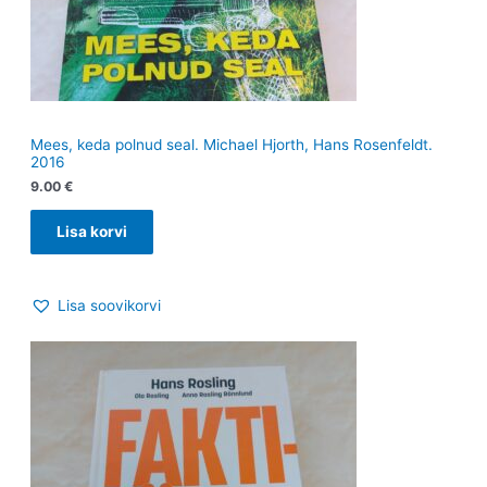
Mees, keda polnud seal. Michael Hjorth, Hans Rosenfeldt.
2016
9.00
€
Lisa korvi
Lisa soovikorvi