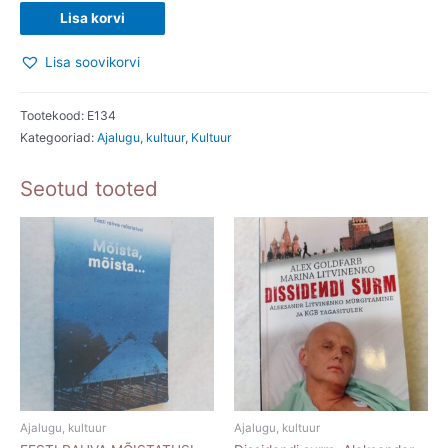
Kuulsate
Lisa korvi
inimeste
Lisa soovikorvi
kuulsad
mõtted.
I
Tootekood:
E134
Kategooriad:
Ajalugu, kultuur
,
Kultuur
osa.
Aforismid
Seotud tooted
muinas-
ja
antiikaeg.
2000
kogus
Ajalugu, kultuur
Ajalugu, kultuur