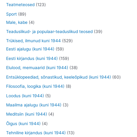
d
o
t
t
4
1
Teatmeteosed
123
e
d
o
o
t
2
8
Sport
89
t
e
o
o
o
3
9
4
Male, kabe
4
t
d
d
o
t
t
t
3
Teaduslikud- ja populaar-teaduslikud teosed
39
e
e
d
o
o
o
9
5
Trükised, ilmunud kuni 1944
529
t
t
e
o
o
o
t
5
2
Eesti ajalugu (kuni 1944)
59
t
d
d
d
o
9
9
1
Eesti kirjandus (kuni 1944)
159
e
e
e
o
t
t
5
3
Elulood, memuaarid (kuni 1944)
38
t
t
t
d
o
o
9
8
6
Entsüklopeediad, sõnastikud, keeleõpikud (kuni 1944)
60
e
o
o
t
t
0
8
Filosoofia, loogika (kuni 1944)
8
t
d
d
o
o
t
t
5
Loodus (kuni 1944)
5
e
e
o
o
o
o
t
3
Maailma ajalugu (kuni 1944)
3
t
t
d
d
o
o
o
t
4
Meditsiin (kuni 1944)
4
e
e
d
d
o
o
t
4
Õigus (kuni 1944)
4
t
t
e
e
d
o
o
t
1
Tehniline kirjandus (kuni 1944)
13
t
t
e