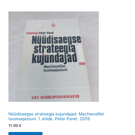
e
d
e
d
t
e
t
e
t
t
Nüüdisaegse strateegia kujundajad. Machiavellist
tuumaajastuni. 1. köide. Peter Paret. 2009
11.00
€