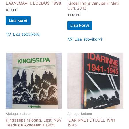
LÄÄNEMAA II. LOODUS. 1998
Kindel linn ja varjupaik. Mati
Õun. 2013
6.00
€
11.00
€
Lisa korvi
Lisa korvi
Lisa soovikorvi
Lisa soovikorvi
Ajalugu, kultuur
Ajalugu, kultuur
Kingissepa rajoonis. Eesti NSV
IDARINNE FOTODEL 1941-
Teaduste Akadeemia.1985
1945.