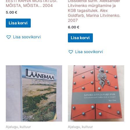
EESTI RAHVA MÕISTATUSI.
Dissidendi surm. Aleksander
MÕISTA, MÕISTA… 2004
Litvinenko mürgitamine ja
KGB tagasitulek. Alex
5.00
€
Goldfarb, Marina Litvinenko.
2007
Lisa korvi
6.00
€
Lisa soovikorvi
Lisa korvi
Lisa soovikorvi
Ajalugu, kultuur
Ajalugu, kultuur