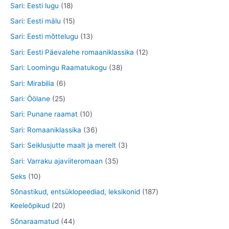
o
8
8
1
Sari: Eesti lugu
18
t
e
d
o
t
4
8
1
Sari: Eesti mälu
15
t
e
d
o
t
t
5
1
Sari: Eesti mõttelugu
13
t
e
o
o
o
t
3
1
Sari: Eesti Päevalehe romaaniklassika
12
t
d
o
o
o
t
2
3
Sari: Loomingu Raamatukogu
38
e
d
d
o
o
t
8
6
Sari: Mirabilia
6
t
e
e
d
o
o
t
t
2
Sari: Öölane
25
t
t
e
d
o
o
o
5
1
Sari: Punane raamat
10
t
e
d
o
o
t
0
3
Sari: Romaaniklassika
36
t
e
d
d
o
t
6
3
Sari: Seiklusjutte maalt ja merelt
3
t
e
e
o
o
t
t
3
Sari: Varraku ajaviiteromaan
35
t
t
d
o
o
o
5
1
Seks
10
e
d
o
o
t
0
1
Sõnastikud, entsüklopeediad, leksikonid
187
t
e
d
d
o
t
2
8
Keeleõpikud
20
t
e
e
o
o
0
7
4
Sõnaraamatud
44
t
t