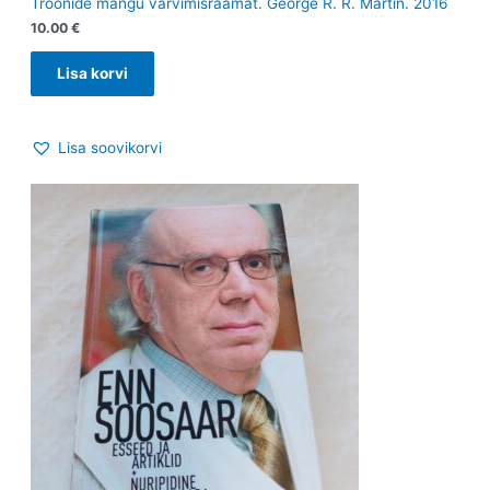
Troonide mängu värvimisraamat. George R. R. Martin. 2016
10.00
€
Lisa korvi
Lisa soovikorvi