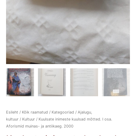
Esileht
/
Kõik raamatud
/
Kategooriad
/
Ajalugu,
kultuur
/
Kultuur
/ Kuulsate inimeste kuulsad mõtted. I osa.
Aforismid muinas- ja antiikaeg. 2000