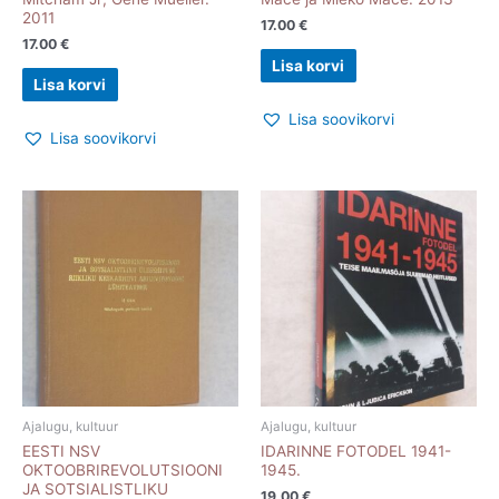
2011
17.00
€
17.00
€
Lisa korvi
Lisa korvi
Lisa soovikorvi
Lisa soovikorvi
Ajalugu, kultuur
Ajalugu, kultuur
EESTI NSV
IDARINNE FOTODEL 1941-
OKTOOBRIREVOLUTSIOONI
1945.
JA SOTSIALISTLIKU
19.00
€