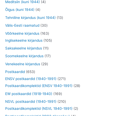
t
4
Meditsiin (kuni 1944)
4
e
e
d
d
o
o
t
4
Õigus (kuni 1944)
4
t
t
e
e
d
o
o
t
1
Tehniline kirjandus (kuni 1944)
13
t
t
e
d
o
o
3
3
Välis-Eesti raamatud
30
t
e
d
o
t
0
1
Võõrkeelne kirjandus
163
t
e
d
o
t
6
1
Inglisekeelne kirjandus
105
t
e
o
o
3
0
1
Saksakeelne kirjandus
11
t
d
o
t
5
1
1
Soomekeelne kirjandus
17
e
d
o
t
t
7
2
Venekeelne kirjandus
29
t
e
o
o
o
t
9
6
Postkaardid
653
t
d
o
o
o
t
5
2
ENSV postkaardid (1940-1991)
271
e
d
d
o
o
3
7
2
Postkaardikomplektid (ENSV 1940-1991)
28
t
e
e
d
o
t
1
8
1
EW postkaardid (1918-1940)
169
t
t
e
d
o
t
t
6
2
NSVL postkaardid (1940-1991)
210
t
e
o
o
o
9
1
2
Postkaardikomplektid (NSVL 1940-1991)
2
t
d
o
o
t
0
t