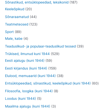
t
0
1
Sõnastikud, entsüklopeediad, leksikonid
187
t
e
d
d
o
t
2
8
Keeleõpikud
20
t
e
e
o
o
0
7
4
Sõnaraamatud
44
t
t
d
o
t
t
4
1
Teatmeteosed
123
e
d
o
o
t
2
8
Sport
89
t
e
o
o
o
3
9
4
Male, kabe
4
t
d
d
o
t
t
t
3
Teaduslikud- ja populaar-teaduslikud teosed
39
e
e
d
o
o
o
9
5
Trükised, ilmunud kuni 1944
529
t
t
e
o
o
o
t
5
2
Eesti ajalugu (kuni 1944)
59
t
d
d
d
o
9
9
1
Eesti kirjandus (kuni 1944)
159
e
e
e
o
t
t
5
3
Elulood, memuaarid (kuni 1944)
38
t
t
t
d
o
o
9
8
6
Entsüklopeediad, sõnastikud, keeleõpikud (kuni 1944)
60
e
o
o
t
t
0
8
Filosoofia, loogika (kuni 1944)
8
t
d
d
o
o
t
t
5
Loodus (kuni 1944)
5
e
e
o
o
o
o
t
3
Maailma ajalugu (kuni 1944)
3
t
t
d
d
o
o
o