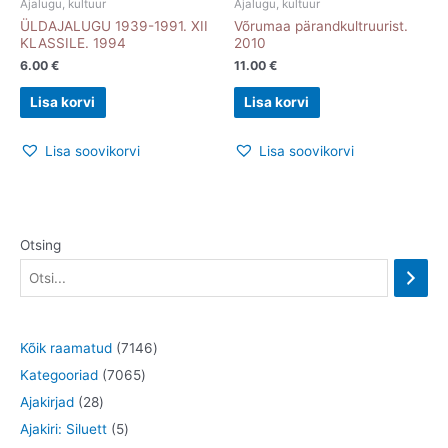
Ajalugu, kultuur
Ajalugu, kultuur
ÜLDAJALUGU 1939-1991. XII
Võrumaa pärandkultruurist.
KLASSILE. 1994
2010
6.00
€
11.00
€
Lisa korvi
Lisa korvi
Lisa soovikorvi
Lisa soovikorvi
Otsing
7
Kõik raamatud
7146
7
1
Kategooriad
7065
2
0
4
Ajakirjad
28
8
5
6
6
Ajakiri: Siluett
5