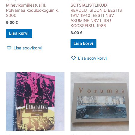
Minevikumälestusi II.
SOTSIALISTLIKUD
Põlvamaa kodulookogumik.
REVOLUTSIOONID EESTIS
2000
1917 1940. EESTI NSV
ASUMINE NSV LIIDU
9.00
€
KOOSSEISU. 1986
8.00
€
Lisa korvi
Lisa korvi
Lisa soovikorvi
Lisa soovikorvi