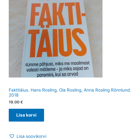
Faktitäius. Hans Rosling, Ola Rosling, Anna Rosling Rönnlund.
2018
19.00
€
Lisa korvi
Lisa soovikorvi