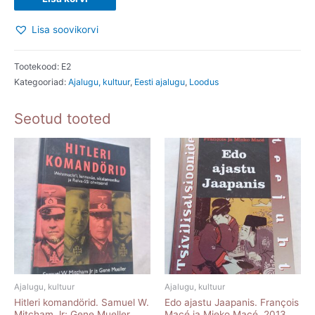
II.
Lisa soovikorvi
LOODUS.
1998
kogus
Tootekood:
E2
Kategooriad:
Ajalugu, kultuur
,
Eesti ajalugu
,
Loodus
Seotud tooted
Ajalugu, kultuur
Ajalugu, kultuur
Hitleri komandörid. Samuel W.
Edo ajastu Jaapanis. François
Mitcham Jr; Gene Mueller.
Macé ja Mieko Macé. 2013