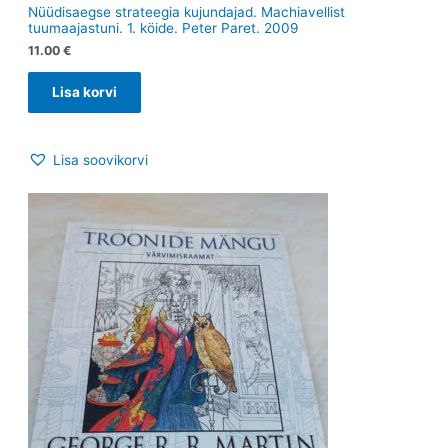
Nüüdisaegse strateegia kujundajad. Machiavellist
tuumaajastuni. 1. köide. Peter Paret. 2009
11.00
€
Lisa korvi
Lisa soovikorvi