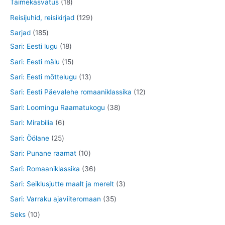
t
0
1
Taimekasvatus
18
d
e
o
o
t
8
1
Reisijuhid, reisikirjad
129
e
t
d
o
o
t
2
1
Sarjad
185
t
e
d
o
o
9
8
1
Sari: Eesti lugu
18
t
e
d
o
t
5
8
1
Sari: Eesti mälu
15
t
e
d
o
t
t
5
1
Sari: Eesti mõttelugu
13
t
e
o
o
o
t
3
1
Sari: Eesti Päevalehe romaaniklassika
12
t
d
o
o
o
t
2
3
Sari: Loomingu Raamatukogu
38
e
d
d
o
o
t
8
6
Sari: Mirabilia
6
t
e
e
d
o
o
t
t
2
Sari: Öölane
25
t
t
e
d
o
o
o
5
1
Sari: Punane raamat
10
t
e
d
o
o
t
0
3
Sari: Romaaniklassika
36
t
e
d
d
o
t
6
3
Sari: Seiklusjutte maalt ja merelt
3
t
e
e
o
o
t
t
3
Sari: Varraku ajaviiteromaan
35
t
t
d
o
o
o
5
1
Seks
10
e
d
o
o