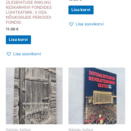
ÜLESEHITUSE RIIKLIKU
KESKARHIIVI FONDIDES
Lisa korvi
LÜHITEATMIK. II OSA.
NÕUKOGUDE PERIOODI
FONDID.
Lisa soovikorvi
11.00
€
Lisa korvi
Lisa soovikorvi
Ajalugu, kultuur
Ajalugu, kultuur