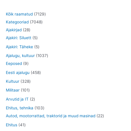
7
Kõik raamatud
7129
7
1
Kategooriad
7048
2
0
2
Ajakirjad
28
8
5
4
9
Ajakiri: Siluett
5
t
t
8
t
5
Ajakiri: Täheke
5
o
o
t
o
t
1
Ajalugu, kultuur
1037
o
o
o
o
o
9
0
Eeposed
9
d
d
o
d
o
t
3
4
Eesti ajalugu
458
e
e
d
e
d
o
7
5
3
Kultuur
328
t
t
e
t
e
o
t
8
2
1
Militaar
101
t
t
d
o
t
8
0
2
Arvutid ja IT
2
e
o
o
t
1
t
1
Ehitus, tehnika
103
t
d
o
o
t
o
0
2
Autod, mootorrattad, traktorid ja muud masinad
22
e
d
o
o
o
3
2
4
Ehitus
41
t
e
d
o
d