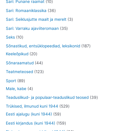
5
1
Sari: Punane raamat
10
t
e
d
o
o
t
0
3
Sari: Romaaniklassika
36
t
e
d
d
o
t
6
3
Sari: Seiklusjutte maalt ja merelt
3
t
e
e
o
o
t
t
3
Sari: Varraku ajaviiteromaan
35
t
t
d
o
o
o
5
1
Seks
10
e
d
o
o
t
0
1
Sõnastikud, entsüklopeediad, leksikonid
187
t
e
d
d
o
t
2
8
Keeleõpikud
20
t
e
e
o
o
0
7
4
Sõnaraamatud
44
t
t
d
o
t
t
4
1
Teatmeteosed
123
e
d
o
o
t
2
8
Sport
89
t
e
o
o
o
3
9
4
Male, kabe
4
t
d
d
o
t
t
t
3
Teaduslikud- ja populaar-teaduslikud teosed
39
e
e
d
o
o
o
9
5
Trükised, ilmunud kuni 1944
529
t
t
e
o
o
o
t
5
2
Eesti ajalugu (kuni 1944)
59
t
d
d
d
o
9
9
1
Eesti kirjandus (kuni 1944)
159
e
e
e
o
t
t
5