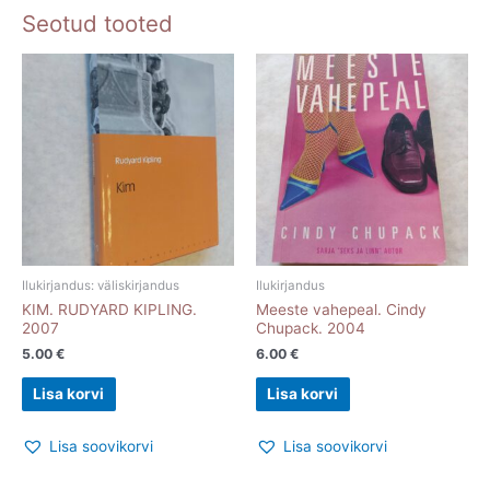
Seotud tooted
Ilukirjandus: väliskirjandus
Ilukirjandus
KIM. RUDYARD KIPLING.
Meeste vahepeal. Cindy
2007
Chupack. 2004
5.00
€
6.00
€
Lisa korvi
Lisa korvi
Lisa soovikorvi
Lisa soovikorvi