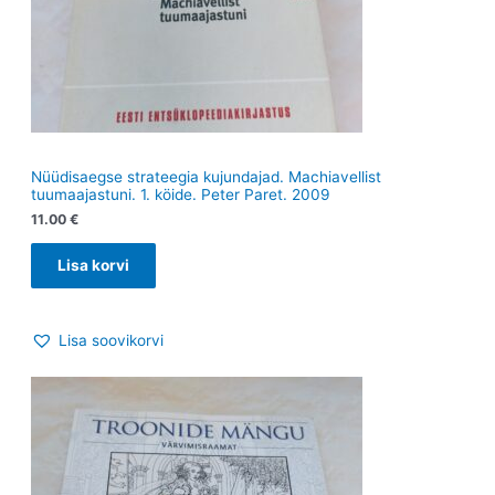
Nüüdisaegse strateegia kujundajad. Machiavellist
tuumaajastuni. 1. köide. Peter Paret. 2009
11.00
€
Lisa korvi
Lisa soovikorvi