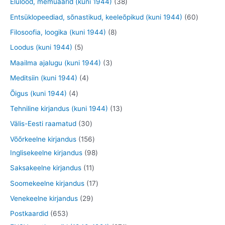
3
Elulood, memuaarid (kuni 1944)
38
t
t
t
d
o
o
9
8
6
Entsüklopeediad, sõnastikud, keeleõpikud (kuni 1944)
60
e
o
o
t
t
0
8
Filosoofia, loogika (kuni 1944)
8
t
d
d
o
o
t
t
5
Loodus (kuni 1944)
5
e
e
o
o
o
o
t
3
Maailma ajalugu (kuni 1944)
3
t
t
d
d
o
o
o
t
4
Meditsiin (kuni 1944)
4
e
e
d
d
o
o
t
4
Õigus (kuni 1944)
4
t
t
e
e
d
o
o
t
1
Tehniline kirjandus (kuni 1944)
13
t
t
e
d
o
o
3
3
Välis-Eesti raamatud
30
t
e
d
o
t
0
1
Võõrkeelne kirjandus
156
t
e
d
o
t
5
9
Inglisekeelne kirjandus
98
t
e
o
o
6
8
1
Saksakeelne kirjandus
11
t
d
o
t
t
1
1
Soomekeelne kirjandus
17
e
d
o
o
t
7
2
Venekeelne kirjandus
29
t
e
o
o
o
t
9
6
Postkaardid
653
t
d
d
o
o