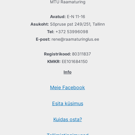
MTÜ Raamaturing
Avatud:
E-N 11-16
Asukoht:
Sõpruse pst 249/251, Tallinn
Tel:
+372 53996098
E-post:
rene@raamaturinglus.ee
Registrikood:
80311837
KMKR:
EE101684150
Info
Meie Facebook
Esita küsimus
Kuidas osta?