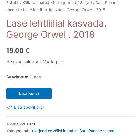
Esileht
/
Kõik raamatud
/
Kategooriad
/
Sarjad
/
Sari: Punane
raamat
/ Lase lehtliilial kasvada. George Orwell. 2018
Lase lehtliilial kasvada.
George Orwell. 2018
19.00
€
Heas seisukorras. Vaata pilte.
Saadavus:
1 laos
Lase
Lisa korvi
lehtliilial
Lisa soovikorvi
kasvada.
George
Orwell.
Tootekood:
E151
Kategooriad:
Ilukirjandus: väliskirjandus
,
Sari: Punane raamat
2018
kogus