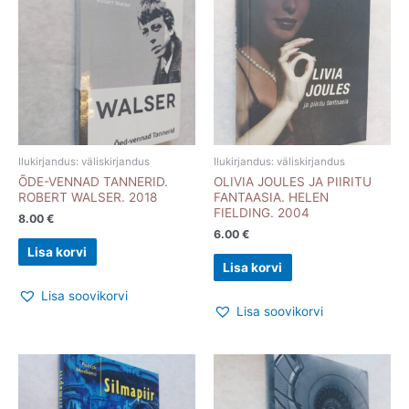
Ilukirjandus: väliskirjandus
Ilukirjandus: väliskirjandus
ÕDE-VENNAD TANNERID.
OLIVIA JOULES JA PIIRITU
ROBERT WALSER. 2018
FANTAASIA. HELEN
FIELDING. 2004
8.00
€
6.00
€
Lisa korvi
Lisa korvi
Lisa soovikorvi
Lisa soovikorvi