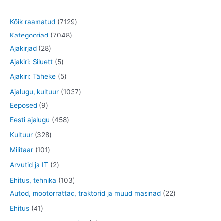
7
Kõik raamatud
7129
7
1
Kategooriad
7048
2
0
2
Ajakirjad
28
8
5
4
9
Ajakiri: Siluett
5
t
t
8
t
5
Ajakiri: Täheke
5
o
o
t
o
t
1
Ajalugu, kultuur
1037
o
o
o
o
o
9
0
Eeposed
9
d
d
o
d
o
t
3
4
Eesti ajalugu
458
e
e
d
e
d
o
7
5
3
Kultuur
328
t
t
e
t
e
o
t
8
2
1
Militaar
101
t
t
d
o
t
8
0
2
Arvutid ja IT
2
e
o
o
t
1
t
1
Ehitus, tehnika
103
t
d
o
o
t
o
0
2
Autod, mootorrattad, traktorid ja muud masinad
22
e
d
o
o
o
3
2
4
Ehitus
41
t
e
d
o
d
t
t