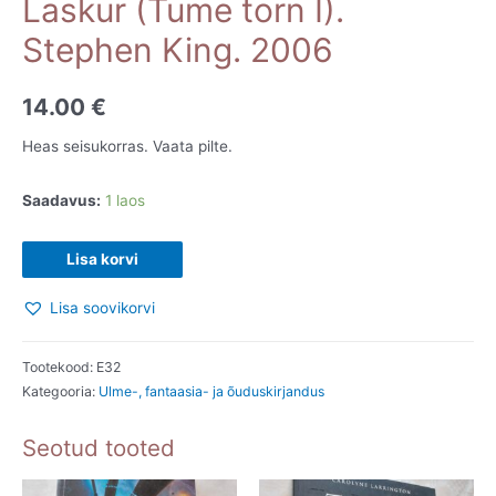
Laskur (Tume torn I).
Stephen King. 2006
14.00
€
Heas seisukorras. Vaata pilte.
Saadavus:
1 laos
Laskur
Lisa korvi
(Tume
Lisa soovikorvi
torn
I).
Stephen
Tootekood:
E32
Kategooria:
Ulme-, fantaasia- ja õuduskirjandus
King.
2006
Seotud tooted
kogus