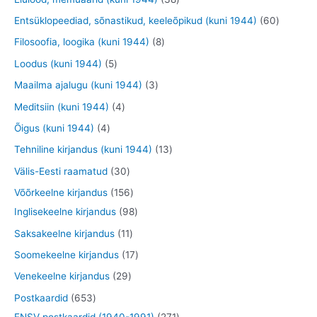
t
t
t
d
o
o
9
8
6
Entsüklopeediad, sõnastikud, keeleõpikud (kuni 1944)
60
e
o
o
t
t
0
8
Filosoofia, loogika (kuni 1944)
8
t
d
d
o
o
t
t
5
Loodus (kuni 1944)
5
e
e
o
o
o
o
t
3
Maailma ajalugu (kuni 1944)
3
t
t
d
d
o
o
o
t
4
Meditsiin (kuni 1944)
4
e
e
d
d
o
o
t
4
Õigus (kuni 1944)
4
t
t
e
e
d
o
o
t
1
Tehniline kirjandus (kuni 1944)
13
t
t
e
d
o
o
3
3
Välis-Eesti raamatud
30
t
e
d
o
t
0
1
Võõrkeelne kirjandus
156
t
e
d
o
t
5
9
Inglisekeelne kirjandus
98
t
e
o
o
6
8
1
Saksakeelne kirjandus
11
t
d
o
t
t
1
1
Soomekeelne kirjandus
17
e
d
o
o
t
7
2
Venekeelne kirjandus
29
t
e
o
o
o
t
9
6
Postkaardid
653
t
d
d
o
o
t
5
2
ENSV postkaardid (1940-1991)
271