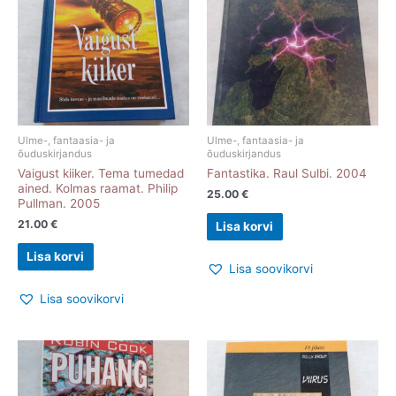
Ulme-, fantaasia- ja
Ulme-, fantaasia- ja
õuduskirjandus
õuduskirjandus
Vaigust kiiker. Tema tumedad
Fantastika. Raul Sulbi. 2004
ained. Kolmas raamat. Philip
25.00
€
Pullman. 2005
21.00
€
Lisa korvi
Lisa korvi
Lisa soovikorvi
Lisa soovikorvi