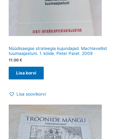
Nüüdisaegse strateegia kujundajad. Machiavellist
tuumaajastuni. 1. köide. Peter Paret. 2009
11.00
€
Lisa korvi
Lisa soovikorvi