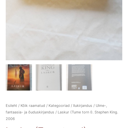
Esileht
/
Kõik raamatud
/
Kategooriad
/
Ilukirjandus
/
Ulme-,
fantaasia- ja õuduskirjandus
/ Laskur (Tume torn I). Stephen King.
2006