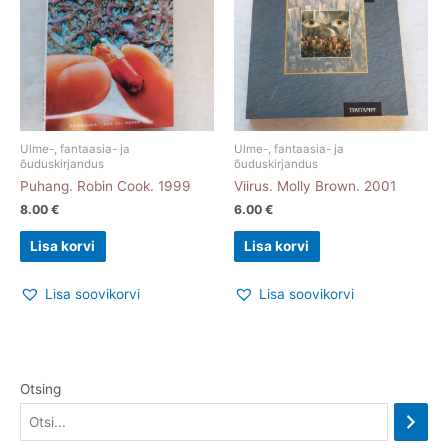
Ulme-, fantaasia- ja
Ulme-, fantaasia- ja
õuduskirjandus
õuduskirjandus
Puhang. Robin Cook. 1999
Viirus. Molly Brown. 2001
8.00
€
6.00
€
Lisa korvi
Lisa korvi
Lisa soovikorvi
Lisa soovikorvi
Otsing