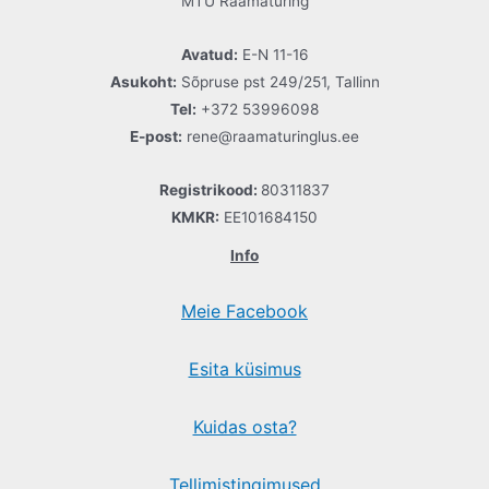
MTÜ Raamaturing
Avatud:
E-N 11-16
Asukoht:
Sõpruse pst 249/251, Tallinn
Tel:
+372 53996098
E-post:
rene@raamaturinglus.ee
Registrikood:
80311837
KMKR:
EE101684150
Info
Meie Facebook
Esita küsimus
Kuidas osta?
Tellimistingimused