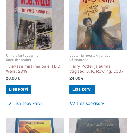
Ulme-, fantaasia- ja
Laste- ja noortekirjandus:
õuduskirjandus
välisautorid
Tulevase maailma pale. H. G.
Harry Potter ja surma
Wells. 2019
vägised. J. K. Rowling. 2007
20.00
€
24.00
€
Lisa korvi
Lisa korvi
Lisa soovikorvi
Lisa soovikorvi