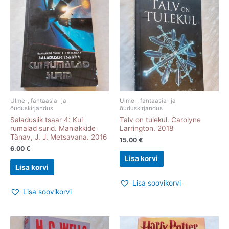
Ulme-, fantaasia- ja
Ulme-, fantaasia- ja
õuduskirjandus
õuduskirjandus
Saladuslik tsaar 4: Kui
Talv on tulekul. Carolyne
rumalad surid. Maniakkide
Larrington. 2018
Tänav, J. J. Metsavana. 2016
15.00
€
6.00
€
Lisa korvi
Lisa korvi
Lisa soovikorvi
Lisa soovikorvi