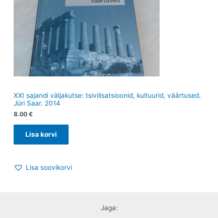
XXI sajandi väljakutse: tsivilisatsioonid, kultuurid, väärtused.
Jüri Saar. 2014
8.00
€
Lisa korvi
Lisa soovikorvi
Jaga: