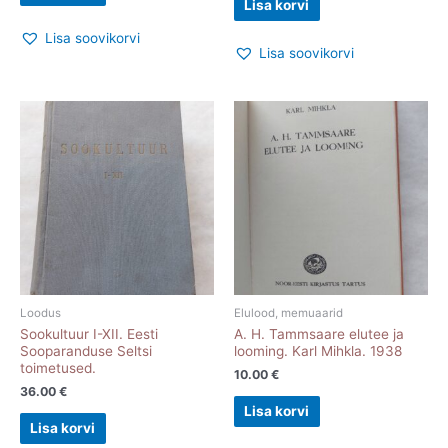
Lisa korvi
Lisa soovikorvi
Lisa soovikorvi
Loodus
Elulood, memuaarid
Sookultuur I-XII. Eesti
A. H. Tammsaare elutee ja
Sooparanduse Seltsi
looming. Karl Mihkla. 1938
toimetused.
10.00
€
36.00
€
Lisa korvi
Lisa korvi