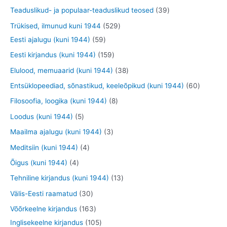
t
d
d
o
t
t
t
3
Teaduslikud- ja populaar-teaduslikud teosed
39
e
e
d
o
o
o
9
5
Trükised, ilmunud kuni 1944
529
t
t
e
o
o
o
t
5
2
Eesti ajalugu (kuni 1944)
59
t
d
d
d
o
9
9
1
Eesti kirjandus (kuni 1944)
159
e
e
e
o
t
t
5
3
Elulood, memuaarid (kuni 1944)
38
t
t
t
d
o
o
9
8
6
Entsüklopeediad, sõnastikud, keeleõpikud (kuni 1944)
60
e
o
o
t
t
0
8
Filosoofia, loogika (kuni 1944)
8
t
d
d
o
o
t
t
5
Loodus (kuni 1944)
5
e
e
o
o
o
o
t
3
Maailma ajalugu (kuni 1944)
3
t
t
d
d
o
o
o
t
4
Meditsiin (kuni 1944)
4
e
e
d
d
o
o
t
4
Õigus (kuni 1944)
4
t
t
e
e
d
o
o
t
1
Tehniline kirjandus (kuni 1944)
13
t
t
e
d
o
o
3
3
Välis-Eesti raamatud
30
t
e
d
o
t
0
1
Võõrkeelne kirjandus
163
t
e
d
o
t
6
1
Inglisekeelne kirjandus
105