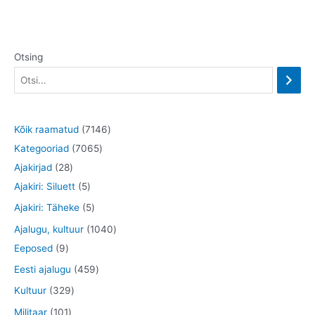
Otsing
7
Kõik raamatud
7146
7
1
Kategooriad
7065
2
0
4
Ajakirjad
28
8
5
6
6
Ajakiri: Siluett
5
t
t
5
t
5
Ajakiri: Täheke
5
o
o
t
o
t
1
Ajalugu, kultuur
1040
o
o
o
o
o
9
0
Eeposed
9
d
d
o
d
o
t
4
4
Eesti ajalugu
459
e
e
d
e
d
o
0
5
3
Kultuur
329
t
t
e
t
e
o
t
9
2
1
Militaar
101