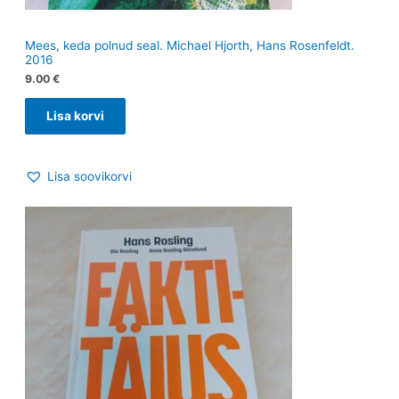
Mees, keda polnud seal. Michael Hjorth, Hans Rosenfeldt.
2016
9.00
€
Lisa korvi
Lisa soovikorvi