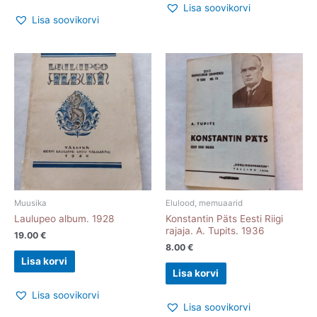
Lisa soovikorvi
Lisa soovikorvi
Muusika
Elulood, memuaarid
Laulupeo album. 1928
Konstantin Päts Eesti Riigi
rajaja. A. Tupits. 1936
19.00
€
8.00
€
Lisa korvi
Lisa korvi
Lisa soovikorvi
Lisa soovikorvi