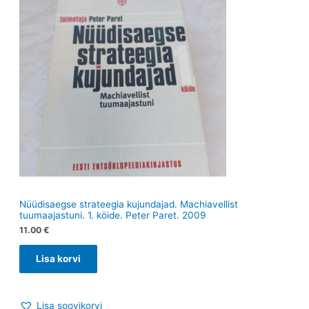
Nüüdisaegse strateegia kujundajad. Machiavellist
tuumaajastuni. 1. köide. Peter Paret. 2009
11.00
€
Lisa korvi
Lisa soovikorvi