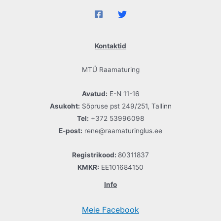
Kontaktid
MTÜ Raamaturing
Avatud:
E-N 11-16
Asukoht:
Sõpruse pst 249/251, Tallinn
Tel:
+372 53996098
E-post:
rene@raamaturinglus.ee
Registrikood:
80311837
KMKR:
EE101684150
Info
Meie Facebook