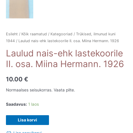
Esileht
/
Kõik raamatud
/
Kategooriad
/
Trükised, ilmunud kuni
1944
/ Laulud nais-ehk lastekoorile II. osa. Miina Hermann. 1926
Laulud nais-ehk lastekoorile
II. osa. Miina Hermann. 1926
10.00
€
Normaalses seisukorras. Vaata pilte.
Saadavus:
1 laos
Laulud
Lisa korvi
nais-