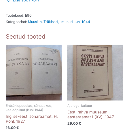
Lisa soovikorvi
ehk
lastekoorile
II.
Tootekood:
E90
Kategooriad:
Muusika
,
Trükised, ilmunud kuni 1944
osa.
Miina
Seotud tooted
Hermann.
1926
kogus
Entsüklopeediad, sõnastikud,
Ajalugu, kultuur
keeleõpikud (kuni 1944)
Eesti rahva muuseumi
Inglise-eesti sõnaraamat. H.
aastaraamat I (XV). 1947
Pöhl. 1927
29.00
€
16.00
€