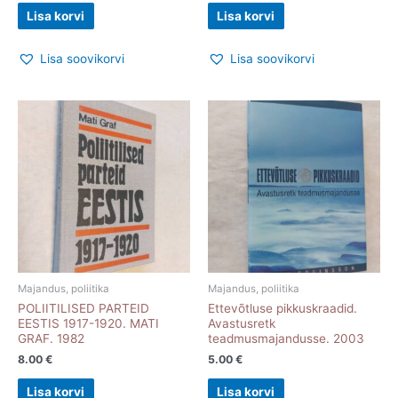
Lisa korvi
Lisa korvi
Lisa soovikorvi
Lisa soovikorvi
Majandus, poliitika
Majandus, poliitika
POLIITILISED PARTEID
Ettevõtluse pikkuskraadid.
EESTIS 1917-1920. MATI
Avastusretk
GRAF. 1982
teadmusmajandusse. 2003
8.00
€
5.00
€
Lisa korvi
Lisa korvi