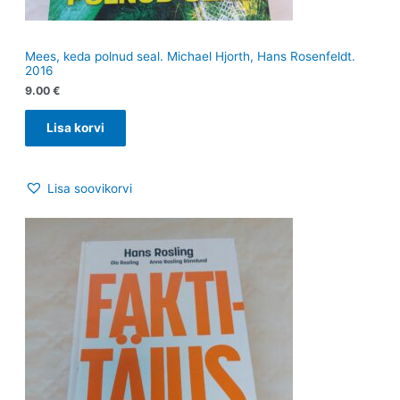
Mees, keda polnud seal. Michael Hjorth, Hans Rosenfeldt.
2016
9.00
€
Lisa korvi
Lisa soovikorvi