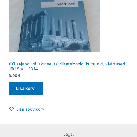
XXI sajandi väljakutse: tsivilisatsioonid, kultuurid, väärtused.
Jüri Saar. 2014
8.00
€
Lisa korvi
Lisa soovikorvi
Jaga: