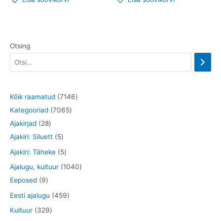
Otsing
7
Kõik raamatud
7146
7
1
Kategooriad
7065
2
0
4
Ajakirjad
28
8
5
6
6
Ajakiri: Siluett
5
t
t
5
t
5
Ajakiri: Täheke
5
o
o
t
o
t
1
Ajalugu, kultuur
1040
o
o
o
o
o
9
0
Eeposed
9
d
d
o
d
o
t
4
4
Eesti ajalugu
459
e
e
d
e
d
o
0
5
3
Kultuur
329
t
t
e
t
e
o
t