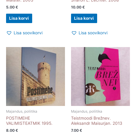
Maister. 2003
Sharon L. Lechter. 2008
5.00
€
10.00
€
Lisa korvi
Lisa korvi
Lisa soovikorvi
Lisa soovikorvi
Majandus, poliitika
Majandus, poliitika
POSTIMEHE
Teistmoodi Brežnev.
VALIMISTEATMIK 1995.
Aleksandr Maisurjan. 2013
8.00
€
7.00
€