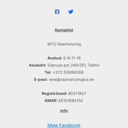
Kontaktid
MTÜ Raamaturing
Avatud:
E-N 11-16
Asukoht:
Sõpruse pst 249/251, Tallinn
Tel:
+372 53996098
E-post:
rene@raamaturinglus.ee
Registrikood:
80311837
KMKR:
EE101684150
Info
Meie Facebook