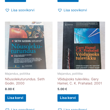
Lisa soovikorvi
Lisa soovikorvi
Majandus, poliitika
Majandus, poliitika
Nõusolekuturundus. Seth
Võidujooks tulevikku. Gary
Godin. 2000
Hamel, C. K. Prahalad. 2001
8.00
€
5.00
€
Lisa korvi
Lisa korvi
Lisa soovikorvi
Lisa soovikorvi