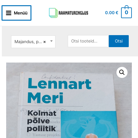
Skip
to
0
0.00
€
Menüü
Main
content
Menu
Otsi:
Otsi
Majandus, poliitika
×