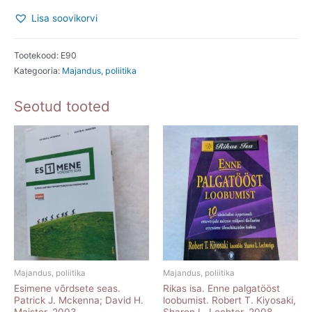
Meri.
Lisa soovikorvi
Kolmat
põlve
poliitik.
Tootekood:
E90
Kategooria:
Majandus, poliitika
Lugusid,
dokumente
Seotud tooted
ja
pilte
Lennart
Merist
ja
tema
esivanematest.
Tarmo
Vahter.
2009
Majandus, poliitika
Majandus, poliitika
kogus
Esimene võrdsete seas.
Rikas isa. Enne palgatööst
Patrick J. Mckenna; David H.
loobumist. Robert T. Kiyosaki,