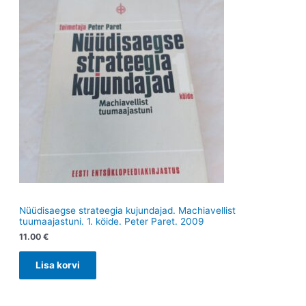
t
t
Nüüdisaegse strateegia kujundajad. Machiavellist
tuumaajastuni. 1. köide. Peter Paret. 2009
11.00
€
Lisa korvi