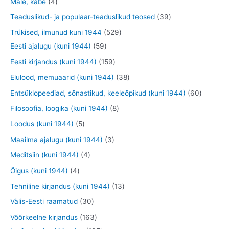
9
4
Male, kabe
4
t
d
d
o
t
t
t
3
Teaduslikud- ja populaar-teaduslikud teosed
39
e
e
d
o
o
o
9
5
Trükised, ilmunud kuni 1944
529
t
t
e
o
o
o
t
5
2
Eesti ajalugu (kuni 1944)
59
t
d
d
d
o
9
9
1
Eesti kirjandus (kuni 1944)
159
e
e
e
o
t
t
5
3
Elulood, memuaarid (kuni 1944)
38
t
t
t
d
o
o
9
8
6
Entsüklopeediad, sõnastikud, keeleõpikud (kuni 1944)
60
e
o
o
t
t
0
8
Filosoofia, loogika (kuni 1944)
8
t
d
d
o
o
t
t
5
Loodus (kuni 1944)
5
e
e
o
o
o
o
t
3
Maailma ajalugu (kuni 1944)
3
t
t
d
d
o
o
o
t
4
Meditsiin (kuni 1944)
4
e
e
d
d
o
o
t
4
Õigus (kuni 1944)
4
t
t
e
e
d
o
o
t
1
Tehniline kirjandus (kuni 1944)
13
t
t
e
d
o
o
3
3
Välis-Eesti raamatud
30
t
e
d
o
t
0
1
Võõrkeelne kirjandus
163
t
e
d
o
t