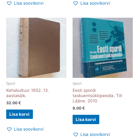
Lisa soovikorvi
Lisa soovikorvi
Sport
Sport
Kehakultuur 1952. 13.
Eesti spordi
aastakäik.
taskuentsüklopeedia. Tiit
Lääne. 2010
32.00
€
8.00
€
Lisa korvi
Lisa korvi
Lisa soovikorvi
Lisa soovikorvi