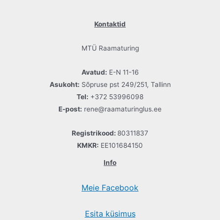
Kontaktid
MTÜ Raamaturing
Avatud:
E-N 11-16
Asukoht:
Sõpruse pst 249/251, Tallinn
Tel:
+372 53996098
E-post:
rene@raamaturinglus.ee
Registrikood:
80311837
KMKR:
EE101684150
Info
Meie Facebook
Esita küsimus