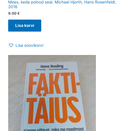
Mees, keda polnud seal. Michael Hjorth, Hans Rosenfeldt.
2016
9.00
€
Lisa korvi
Lisa soovikorvi