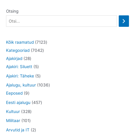
Otsing
7
Kõik raamatud
7123
7
1
Kategooriad
7042
2
0
2
Ajakirjad
28
8
5
4
3
Ajakiri: Siluett
5
t
t
2
t
5
Ajakiri: Täheke
5
o
o
t
o
t
1
Ajalugu, kultuur
1036
o
o
o
o
o
9
0
Eeposed
9
d
d
o
d
o
t
3
4
Eesti ajalugu
457
e
e
d
e
d
o
6
5
3
Kultuur
328
t
t
e
t
e
o
t
7
2
1
Militaar
101
t
t
d
o
t
8
0
2
Arvutid ja IT
2
e
o
o