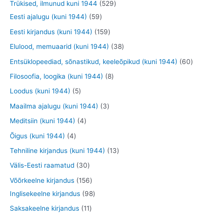
9
5
Trükised, ilmunud kuni 1944
529
t
t
e
o
o
o
t
5
2
Eesti ajalugu (kuni 1944)
59
t
d
d
d
o
9
9
1
Eesti kirjandus (kuni 1944)
159
e
e
e
o
t
t
5
3
Elulood, memuaarid (kuni 1944)
38
t
t
t
d
o
o
9
8
6
Entsüklopeediad, sõnastikud, keeleõpikud (kuni 1944)
60
e
o
o
t
t
0
8
Filosoofia, loogika (kuni 1944)
8
t
d
d
o
o
t
t
5
Loodus (kuni 1944)
5
e
e
o
o
o
o
t
3
Maailma ajalugu (kuni 1944)
3
t
t
d
d
o
o
o
t
4
Meditsiin (kuni 1944)
4
e
e
d
d
o
o
t
4
Õigus (kuni 1944)
4
t
t
e
e
d
o
o
t
1
Tehniline kirjandus (kuni 1944)
13
t
t
e
d
o
o
3
3
Välis-Eesti raamatud
30
t
e
d
o
t
0
1
Võõrkeelne kirjandus
156
t
e
d
o
t
5
9
Inglisekeelne kirjandus
98
t
e
o
o
6
8
1
Saksakeelne kirjandus
11
t
d
o