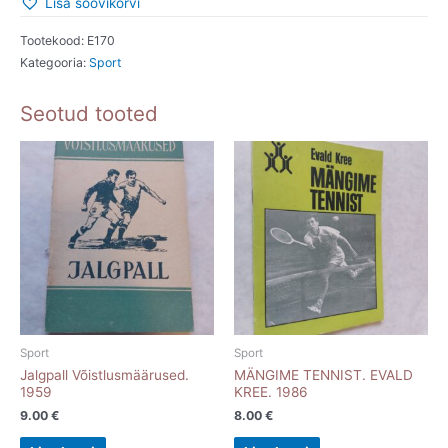
Lisa soovikorvi
Tootekood:
E170
Kategooria:
Sport
Seotud tooted
Sport
Sport
Jalgpall Võistlusmäärused.
MÄNGIME TENNIST. EVALD
1959
KREE. 1986
9.00
€
8.00
€