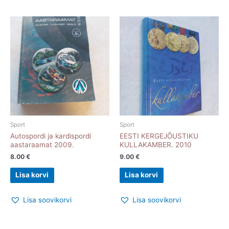
Sport
Sport
Autospordi ja kardispordi
EESTI KERGEJÕUSTIKU
aastaraamat 2009.
KULLAKAMBER. 2010
8.00
€
9.00
€
Lisa korvi
Lisa korvi
Lisa soovikorvi
Lisa soovikorvi