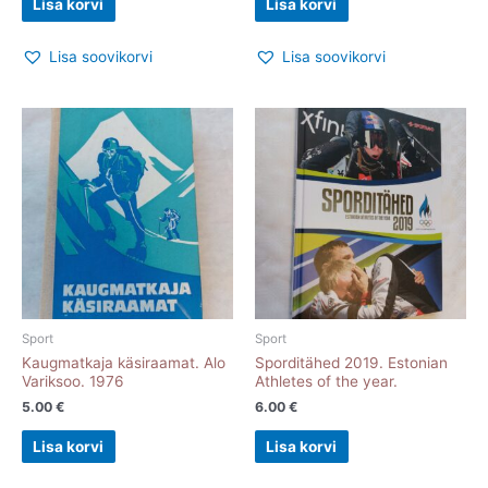
Lisa korvi
Lisa korvi
Lisa soovikorvi
Lisa soovikorvi
Sport
Sport
Kaugmatkaja käsiraamat. Alo
Sporditähed 2019. Estonian
Variksoo. 1976
Athletes of the year.
5.00
€
6.00
€
Lisa korvi
Lisa korvi