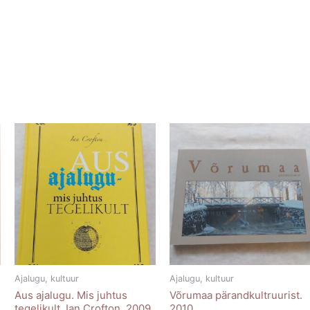
Ajalugu, kultuur
Ajalugu, kultuur
Aus ajalugu. Mis juhtus
Võrumaa pärandkultruurist.
tegelikult. Ian Crofton. 2009
2010