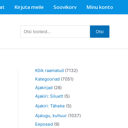
at
Kirjuta meile
Soovikorv
Minu konto
Otsi:
Otsi
7
Kõik raamatud
7132
7
1
Kategooriad
7051
2
0
3
Ajakirjad
28
8
5
5
2
Ajakiri: Siluett
5
t
t
1
t
5
Ajakiri: Täheke
5
o
o
t
o
t
1
Ajalugu, kultuur
1037
o
o
o
o
o
9
0
Eeposed
9