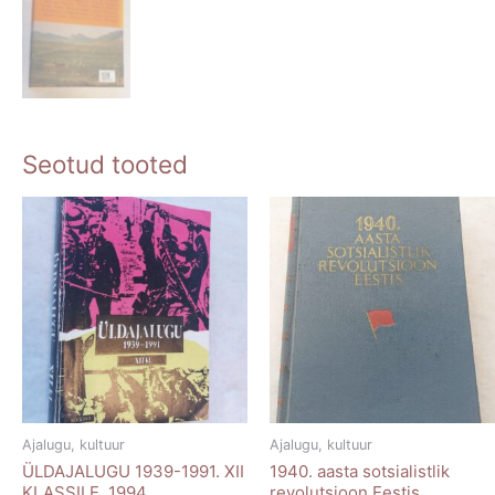
Seotud tooted
Ajalugu, kultuur
Ajalugu, kultuur
ÜLDAJALUGU 1939-1991. XII
1940. aasta sotsialistlik
KLASSILE. 1994
revolutsioon Eestis.