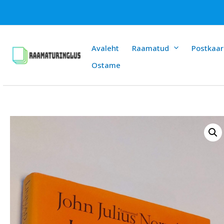
Skip
to
content
Avaleht
Raamatud
Postkaar
Ostame