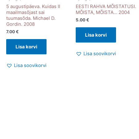
5 augustipäeva. Kuidas II
EESTI RAHVA MÕISTATUSI.
maailmasõjast sai
MÕISTA, MÕISTA… 2004
tuumasõda. Michael D.
5.00
€
Gordin. 2008
7.00
€
Lisa korvi
Lisa korvi
Lisa soovikorvi
Lisa soovikorvi