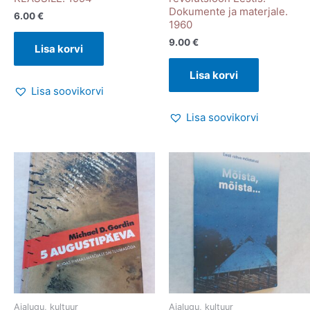
Dokumente ja materjale.
6.00
€
1960
9.00
€
Lisa korvi
Lisa korvi
Lisa soovikorvi
Lisa soovikorvi
Ajalugu, kultuur
Ajalugu, kultuur