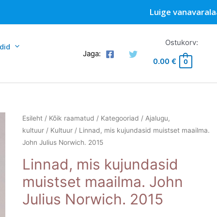
Luige vanavarala
Ostukorv:
did
Jaga:
0.00
€
0
Esileht
/
Kõik raamatud
/
Kategooriad
/
Ajalugu,
kultuur
/
Kultuur
/ Linnad, mis kujundasid muistset maailma.
John Julius Norwich. 2015
Linnad, mis kujundasid
muistset maailma. John
Julius Norwich. 2015