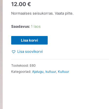
12.00
€
Normaalses seisukorras. Vaata pilte.
Saadavus:
1 laos
Linnad,
Lisa korvi
mis
Lisa soovikorvi
kujundasid
muistset
maailma.
Tootekood:
E60
John
Kategooriad:
Ajalugu, kultuur
,
Kultuur
Julius
Norwich.
2015
kogus